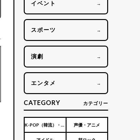
イベント
→
スポーツ
→
演劇
→
エンタメ
→
CATEGORY
カテゴリー
K-POP（韓流）・海
声優・アニメ
外アーティスト
アイドル
邦ロック