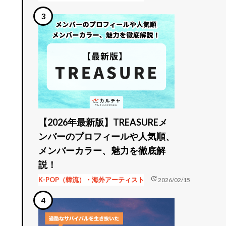
【2026年最新版】TREASUREメ
ンバーのプロフィールや人気順、
押
メンバーカラー、魅力を徹底解
説！
update
K-POP（韓流）・海外アーティスト
2026/02/15