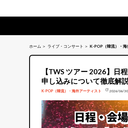
ホーム
ライブ・コンサート
K-POP（韓流）・
【TWS ツアー 2026
申し込みについて徹底解
update
K-POP（韓流）・海外アーティスト
2026/06/30