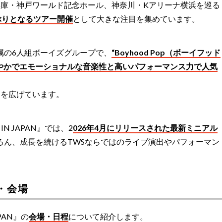
庫・神戸ワールド記念ホール、神奈川・Kアリーナ横浜を巡る
ぶりとなるツアー開催
として大きな注目を集めています。
所属の6人組ボーイズグループで、
“Boyhood Pop（ボーイフッド
やかでエモーショナルな音楽性と高いパフォーマンス力で人気
層を広げています。
U’ IN JAPAN』では、2
026年4月にリリースされた最新ミニアル
ろん、成長を続けるTWSならではのライブ演出やパフォーマン
程・会場
JAPAN』の
会場・日程
について紹介します。