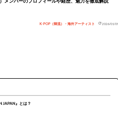
ス）メンバーのプロフィールや経歴、魅力を徹底解説
update
K-POP（韓流）・海外アーティスト
2026/01/0
’ IN JAPAN』とは？