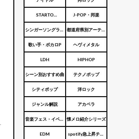
STARTO
J-POP・邦楽
ENTERTAINMENT（旧
シンガーソングライ
都道府県別アーティ
ジャニーズ）
ター
スト
歌い手・ボカロP
ヘヴィメタル
LDH
HIPHOP
シーン別おすすめ曲
テクノポップ
シティポップ
洋ロック
ジャンル解説
アカペラ
音楽フェス・イベン
懐メロ紹介シリーズ
ト
EDM
spotify急上昇チャ