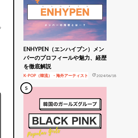
9
ENHYPEN（エンハイプン）メン
バーのプロフィールや魅力、経歴
を徹底解説
update
K-POP（韓流）・海外アーティスト
2024/06/18