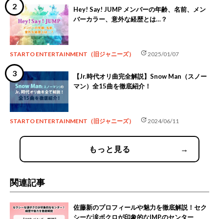
Hey! Say! JUMP メンバーの年齢、名前、メン
バーカラー、意外な経歴とは…？
update
STARTO ENTERTAINMENT（旧ジャニーズ）
2025/01/07
【Jr.時代オリ曲完全解説】Snow Man（スノー
マン）全15曲を徹底紹介！
update
STARTO ENTERTAINMENT（旧ジャニーズ）
2024/06/11
もっと見る
→
関連記事
佐藤新のプロフィールや魅力を徹底解説！セク
シーな涙ボクロが印象的なIMP.のセンター