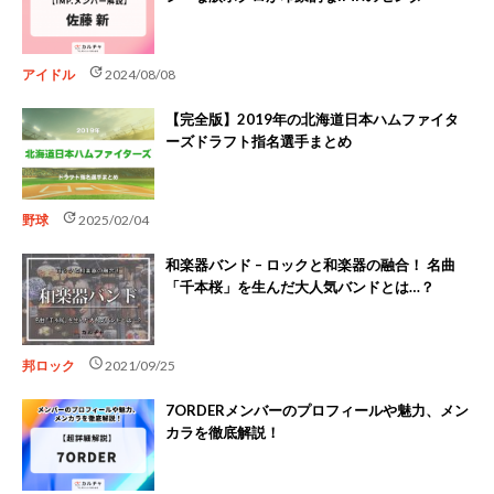
update
アイドル
2024/08/08
【完全版】2019年の北海道日本ハムファイタ
ーズドラフト指名選手まとめ
update
野球
2025/02/04
和楽器バンド – ロックと和楽器の融合！ 名曲
「千本桜」を生んだ大人気バンドとは…？
schedule
邦ロック
2021/09/25
7ORDERメンバーのプロフィールや魅力、メン
カラを徹底解説！