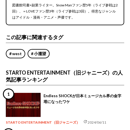
図書館司書×副業ライター。Snow Manファン歴5年（ライブ参戦は2
回）、＝LOVEファン歴3年（ライブ参戦は3回）。得意なジャンル
はアイドル・漫画・アニメ・声優です。
この記事に関連するタグ
west
小瀧望
STARTO ENTERTAINMENT（旧ジャニーズ）の人
気記事ランキング
Endless SHOCKが日本ミュージカル界の金字
塔になったワケ
update
STARTO ENTERTAINMENT（旧ジャニーズ）
2024/06/11