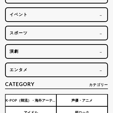
イベント
→
スポーツ
→
演劇
→
エンタメ
→
CATEGORY
カテゴリー
K-POP（韓流）・海外アーティ
声優・アニメ
スト
アイドル
邦ロック