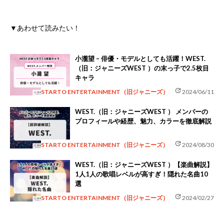
▼あわせて読みたい！
小瀧望 – 俳優・モデルとしても活躍！WEST.
（旧：ジャニーズWEST ）の末っ子で2.5枚目
キャラ
update
STARTO ENTERTAINMENT（旧ジャニーズ）
2024/06/11
WEST.（旧：ジャニーズWEST ） メンバーの
プロフィールや経歴、魅力、カラーを徹底解説
update
STARTO ENTERTAINMENT（旧ジャニーズ）
2024/08/30
WEST.（旧：ジャニーズWEST ）【楽曲解説】
1人1人の歌唱レベルが高すぎ！隠れた名曲10
選
update
STARTO ENTERTAINMENT（旧ジャニーズ）
2024/02/27