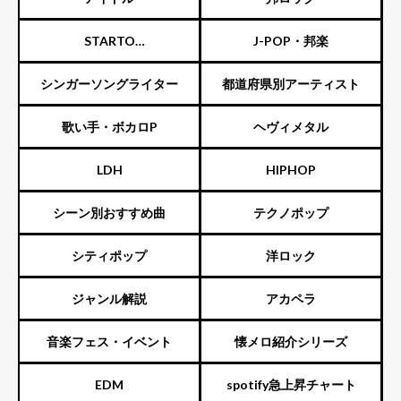
STARTO
J-POP・邦楽
ENTERTAINMENT（旧ジャニ
シンガーソングライター
都道府県別アーティスト
ーズ）
歌い手・ボカロP
ヘヴィメタル
LDH
HIPHOP
シーン別おすすめ曲
テクノポップ
シティポップ
洋ロック
ジャンル解説
アカペラ
音楽フェス・イベント
懐メロ紹介シリーズ
EDM
spotify急上昇チャート