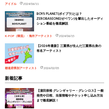
update
アイドル
2024/06/11
BOYS PLANET(ボイプラ)とは？
ZEROBASEONE(ゼベワン)を輩出したオーディ
ション番組を徹底解説
update
K-POP（韓流）・海外アーティスト
2024/06/15
【2026年最新】三重県が生んだ三重県出身の
有名アーティスト
update
都道府県別アーティスト
2026/02/05
新着記事
【濵田崇裕 グレンギャリー・グレンロス】一般
発売や日程、当落情報やチケット申し込み方法
まで徹底解説！