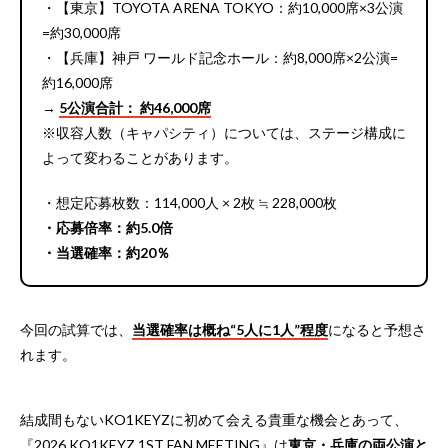
・【東京】TOYOTA ARENA TOKYO：約10,000席×3公演
=約30,000席
・【兵庫】神戸 ワールド記念ホール：約8,000席×2公演=
約16,000席
→
5公演合計： 約46,000席
※収容人数（キャパシティ）については、ステージ構成に
よって変わることがあります。
・想定応募枚数：114,000人 × 2枚 ≒ 228,000枚
・応募倍率：約5.0倍
・当選確率：約20％
今回の試算では、
当選確率は概ね“5人に1人”程度
になると予想さ
れます。
結成間もないKO1KEYZに初めて会える貴重な機会とあって、
『2026 KO1KEYZ 1ST FAN MEETING』は
東京・兵庫の両公演と