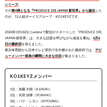
シリーズ
。
その
第4弾となる『PRODUCE 101 JAPAN 新世界』から誕生
した
のが、12人組ボーイズグループ・KO1KEYZです。
2026年3月26日にLeminoで配信がスタートした『PRODUCE 101
JAPAN 新世界』は、大きな話題を呼びながら放送を重ね、
6月6
日の最終回
を迎えました。
東京体育館から日本テレビ系列で生中継された最終回では、
デビ
ューメンバー発表の瞬間に大きな注目
が集まりました。
KO1KEYZメンバー
1位：加藤 大樹（K.DAIKI）
2位：矢田 佳暉（YOSHIKI）
3位：パク・シヨン（SIYOUNG）
4位：オ・シンヘン（SHINHAENG）