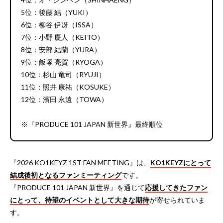
5位：後藤 結（YUKI）
6位：柳谷 伊冴（ISSA）
7位：小野 慶人（KEITO）
8位：安部 結蘭（YURA）
9位：飯塚 亮賀（RYOGA）
10位：杉山 竜司（RYUJI）
11位：照井 康祐（KOSUKE）
12位：濱田 永遠（TOWA）
※『PRODUCE 101 JAPAN 新世界』最終順位
『2026 KO1KEYZ 1ST FAN MEETING』は、
KO1KEYZにとって
結成後初となるファンミーティング
です。
『PRODUCE 101 JAPAN 新世界』を通じて
応援してきたファン
にとって、待望のイベントとして大きな期待
が寄せられていま
す。