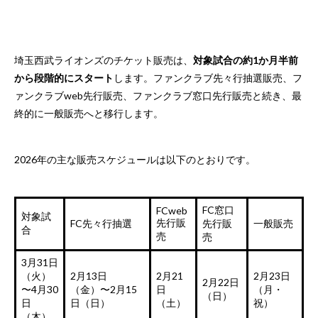
埼玉西武ライオンズのチケット販売は、
対象試合の約1か月半前
から段階的にスタート
します。ファンクラブ先々行抽選販売、フ
ァンクラブweb先行販売、ファンクラブ窓口先行販売と続き、最
終的に一般販売へと移行します。
2026年の主な販売スケジュールは以下のとおりです。
FC窓口
FCweb
対象試
先行販
FC先々行抽選
先行販
一般販売
合
売
売
3月31日
（火）
2月13日
2月21
2月23日
2月22日
〜4月30
（金）〜2月15
日
（月・
（日）
日
日（日）
（土）
祝）
（木）