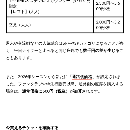
THERMOS ステンレスカウンター（外野立見
2,300円〜5,6
指定）
00円/枚
【レフト】(大人)
2,000円〜5,2
立見（大人）
00円/枚
週末や交流戦などの人気試合はSP+やSPカテゴリになることが多
く、平日ナイターと比べると同じ座席でも
数千円の差が生じる
こ
ともあります。
また、2026年シーズンから新たに「
通路側価格
」が設定されま
した。ファンクラブweb先行販売以降、通路側の座席を購入する
場合は、
通常価格に500円（税込）が加算
されます。
今買えるチケットを確認する