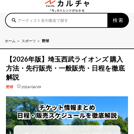
検索
search
ホーム
スポーツ
野球
【2026年版】埼玉西武ライオンズ 購入
方法・先行販売・一般販売・日程を徹底
解説
schedule
2026/06/09
野球