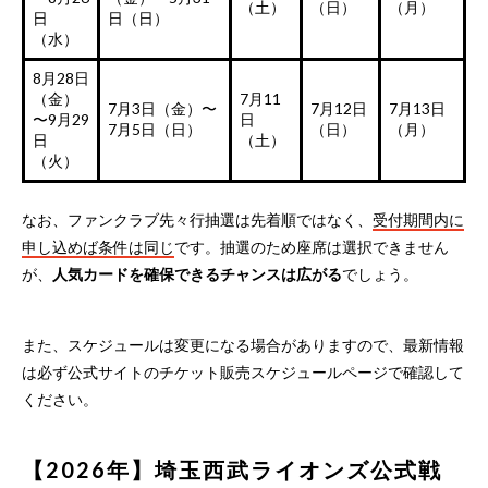
（土）
（日）
（月）
日
日（日）
（水）
8月28日
（金）
7月11
7月3日（金）〜
7月12日
7月13日
〜9月29
日
7月5日（日）
（日）
（月）
日
（土）
（火）
なお、ファンクラブ先々行抽選は先着順ではなく、
受付期間内に
申し込めば条件は同じ
です。抽選のため座席は選択できません
が、
人気カードを確保できるチャンスは広がる
でしょう。
また、スケジュールは変更になる場合がありますので、最新情報
は必ず公式サイトのチケット販売スケジュールページで確認して
ください。
【2026年】埼玉西武ライオンズ公式戦