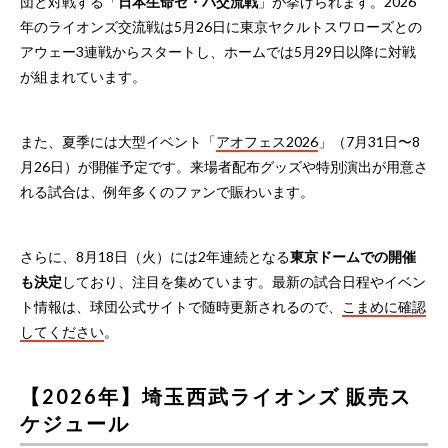
団と対戦する「
日本生命セ・パ交流戦
」が挙げられます。2026
年のライオンズ交流戦は5月26日に東京ヤクルトスワローズとの
アウェー3連戦からスタートし、ホームでは5月29日以降に対戦
が組まれています。
また、夏季には大型イベント「
アオフェス2026
」（7月31日〜8
月26日）が開催予定です。来場者配布グッズや特別演出が用意さ
れる試合は、例年多くのファンで賑わいます。
さらに、8月18日（火）には2年連続となる
東京ドームでの開催
も決定
しており、注目を集めています。最新の試合日程やイベン
ト情報は、球団公式サイトで随時更新されるので、
こまめに確認
してください
。
【2026年】埼玉西武ライオンズ 販売ス
ケジュール