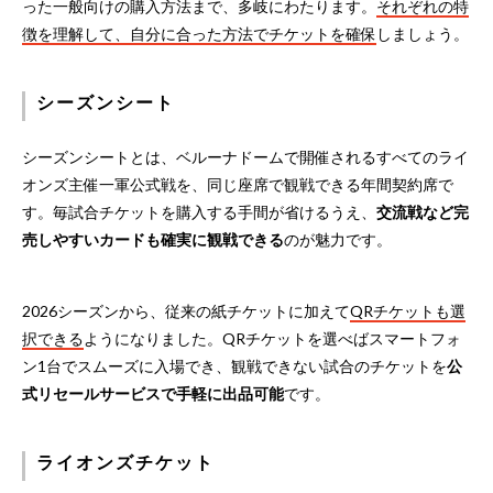
った一般向けの購入方法まで、多岐にわたります。
それぞれの特
徴を理解して、自分に合った方法でチケットを確保
しましょう。
シーズンシート
シーズンシートとは、ベルーナドームで開催されるすべてのライ
オンズ主催一軍公式戦を、同じ座席で観戦できる年間契約席で
す。毎試合チケットを購入する手間が省けるうえ、
交流戦など完
売しやすいカードも確実に観戦できる
のが魅力です。
2026シーズンから、従来の紙チケットに加えて
QRチケットも選
択できる
ようになりました。QRチケットを選べばスマートフォ
ン1台でスムーズに入場でき、観戦できない試合のチケットを
公
式リセールサービスで手軽に出品可能
です。
ライオンズチケット