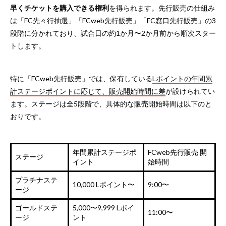
早くチケットを購入できる権利
を得られます。先行販売の仕組み
は「FC先々行抽選」「FCweb先行販売」「FC窓口先行販売」の3
段階に分かれており、試合日の約1か月〜2か月前から順次スター
トします。
特に「FCweb先行販売」では、保有している
Lポイントの年間累
計ステージポイントに応じて、販売開始時間に差
が設けられてい
ます。ステージは全5段階で、具体的な販売開始時間は以下のと
おりです。
年間累計ステージポ
FCweb先行販売 開
ステージ
イント
始時間
プラチナステ
10,000 Lポイント〜
9:00〜
ージ
ゴールドステ
5,000〜9,999 Lポイ
11:00〜
ージ
ント