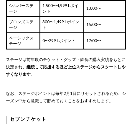
シルバーステ
1,500〜4,999 Lポイ
13:00〜
ージ
ント
ブロンズステ
300〜1,499 Lポイン
15:00〜
ージ
ト
ベーシックス
0〜299 Lポイント
17:00〜
テージ
ステージは前年度のチケット・グッズ・飲食の購入実績をもとに
決定され、
継続して応援するほど上位ステージからスタートしや
すくなります
。
なお、ステージポイントは
毎年2月1日にリセットされる
ため、シ
ーズン中から意識して貯めておくことをおすすめします。
セブンチケット