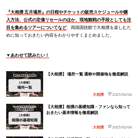
『大相撲 五月場所』の日程やチケットの販売スケジュールや購
入方法、公式の定価リセールのほか、現地観戦の手段としても注
目を集めるツアーについてなど
、両国国技館で大相撲を楽しむた
めに知っておきたい内容をわかりやすくまとめました。
▼あわせて読みたい！
【大相撲】 場所一覧 通称や開催地を徹底解説
update
大相撲
2025/02/06
【大相撲】相撲の基礎知識 – ファンなら知って
おきたい基本情報を徹底解説
update
大相撲
2025/02/06