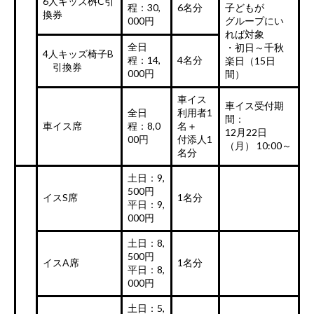
6人キッズ桝C引
程：30,
6名分
子どもが
換券
000円
グループにい
れば対象
全日
・初日～千秋
4人キッズ椅子B
程：14,
4名分
楽日（15日
引換券
000円
間）
車イス
車イス受付期
全日
利用者1
間：
車イス席
程：8,0
名＋
12月22日
00円
付添人1
（月） 10:00～
名分
土日：9,
500円
イスS席
1名分
平日：9,
000円
土日：8,
500円
イスA席
1名分
平日：8,
000円
土日：5,