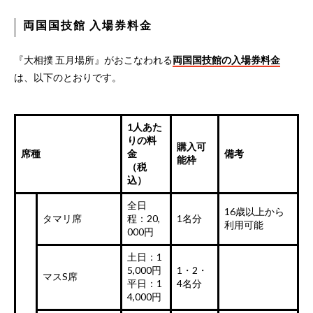
両国国技館 入場券料金
『大相撲 五月場所』がおこなわれる
両国国技館の入場券料金
は、以下のとおりです。
1人あた
りの料
購入可
席種
金
備考
能枠
（税
込）
全日
16歳以上から
タマリ席
程：20,
1名分
利用可能
000円
土日：1
5,000円
1・2・
マスS席
平日：1
4名分
4,000円