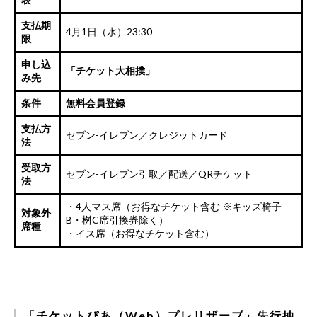
支払期
4月1日（水）23:30
限
申し込
「
チケット大相撲
」
み先
条件
無料会員登録
支払方
セブン-イレブン／クレジットカード
法
受取方
セブン-イレブン引取／配送／QRチケット
法
・4人マス席（お得なチケット含む ※キッズ椅子
対象外
B・桝C席引換券除く）
席種
・イス席（お得なチケット含む）
「チケットぴあ（Web）プレリザーブ」先行抽