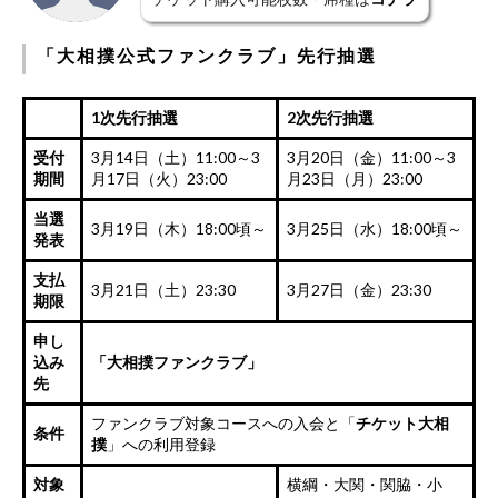
「大相撲公式ファンクラブ」先行抽選
1次先行抽選
2次先行抽選
受付
3月14日（土）11:00～3
3月20日（金）11:00～3
期間
月17日（火）23:00
月23日（月）23:00
当選
3月19日（木）18:00頃～
3月25日（水）18:00頃～
発表
支払
3月21日（土）23:30
3月27日（金）23:30
期限
申し
込み
「
大相撲ファンクラブ
」
先
ファンクラブ対象コースへの入会と「
チケット大相
条件
撲
」への利用登録
対象
横綱・大関・関脇・小