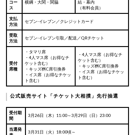
コー
横綱・大関・関脇
結・幕内
ス
（有料会員）
支払
セブン-イレブン／クレジットカード
方法
受取
セブン-イレブン引取／配送／QRチケット
方法
・タマリ席
・4人マス席（お得なチ
・4人マス席（お得なチ
ケット含む）
受付
ケット含む）
・キッズ桝C席引換券
席種
・キッズ桝C席引換券
・イス席（お得なチケッ
・イス席（お得なチケッ
ト含む）
ト含む）
公式販売サイト「チケット大相撲」先行抽選
受付期
3月26日（木）11:00～3月29日（日）23:00
間
当選発
3月31日（火）18:00頃～
表