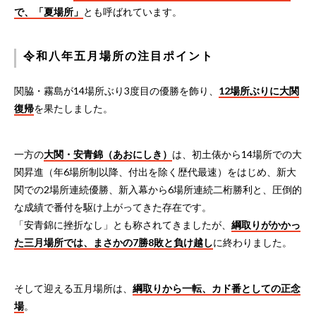
で、「夏場所」
とも呼ばれています。
令和八年五月場所の注目ポイント
関脇・霧島が14場所ぶり3度目の優勝を飾り、
12場所ぶりに大関
復帰
を果たしました。
一方の
大関・安青錦（あおにしき）
は、初土俵から14場所での大
関昇進（年6場所制以降、付出を除く歴代最速）をはじめ、新大
関での2場所連続優勝、新入幕から6場所連続二桁勝利と、圧倒的
な成績で番付を駆け上がってきた存在です。
「安青錦に挫折なし」とも称されてきましたが、
綱取りがかかっ
た三月場所では、まさかの7勝8敗と負け越し
に終わりました。
そして迎える五月場所は、
綱取りから一転、カド番としての正念
場
。