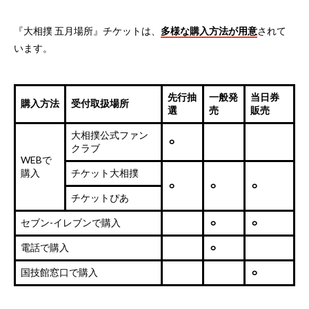
『大相撲 五月場所』チケットは、
多様な購入方法が用意
されて
います。
先行抽
一般発
当日券
購入方法
受付取扱場所
選
売
販売
大相撲公式ファン
⚪︎
クラブ
WEBで
購入
チケット大相撲
⚪︎
⚪︎
⚪︎
チケットぴあ
セブン-イレブンで購入
⚪︎
⚪︎
電話で購入
⚪︎
国技館窓口で購入
⚪︎