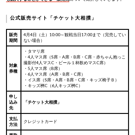
公式販売サイト「チケット大相撲」
販売
4月4日（土）10:00～観戦当日17:00まで（完売してい
期間
ない場合）
・タマリ席
・4人マス席（S席・A席・B席・C席・赤ちゃん抱っこ
撮影付4人マスC・ビール１杯飲めマスC席）
対象
・5人マス席（B席）
券種
・6人マス席（A席・B席・C席）
・イス席（S席・A席・B席・C席・キッズ椅子Ｂ）
・キッズ桝C（6人キッズ桝C）
申し
込み
「
チケット大相撲
」
先
支払
クレジットカード
方法