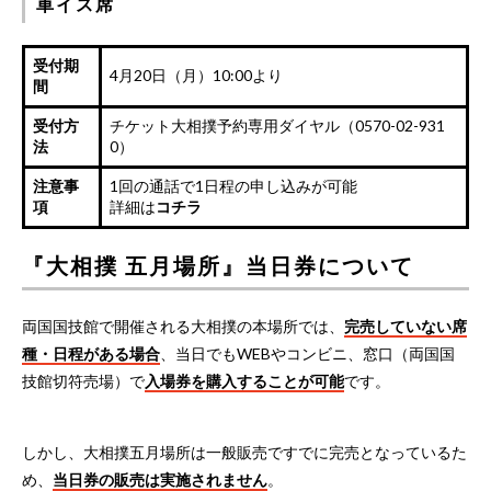
車イス席
受付期
4月20日（月）10:00より
間
受付方
チケット大相撲予約専用ダイヤル（0570-02-931
法
0）
注意事
1回の通話で1日程の申し込みが可能
項
詳細は
コチラ
『大相撲 五月場所』当日券について
両国国技館で開催される大相撲の本場所では、
完売していない席
種・日程がある場合
、当日でもWEBやコンビニ、窓口（両国国
技館切符売場）で
入場券を購入することが可能
です。
しかし、大相撲五月場所は一般販売ですでに完売となっているた
め、
当日券の販売は実施されません
。