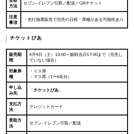
受取
セブン-イレブン引取／配送／QRチケット
方法
注意
・先行抽選販売で完売の日程・席種がある可能性あり
事項
チケットぴあ
販売期
4月4日（土）10:00～観戦当日17:00まで（完売し
間
ていない場合）
対象券
・イス席
種
・マス席（1〜6名分）
申し込
「
チケットぴあ
」
み先
支払方
クレジットカード
法
受取方
セブン-イレブン引取／配送
法