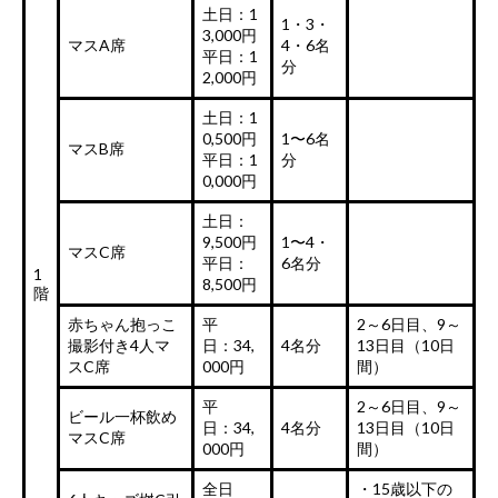
土日：1
1・3・
3,000円
マスA席
4・6名
平日：1
分
2,000円
土日：1
0,500円
1〜6名
マスB席
平日：1
分
0,000円
土日：
9,500円
1〜4・
マスC席
平日：
6名分
1
8,500円
階
赤ちゃん抱っこ
平
2～6日目、9～
撮影付き4人マ
日：34,
4名分
13日目（10日
スC席
000円
間）
平
2～6日目、9～
ビール一杯飲め
日：34,
4名分
13日目（10日
マスC席
000円
間）
全日
・15歳以下の