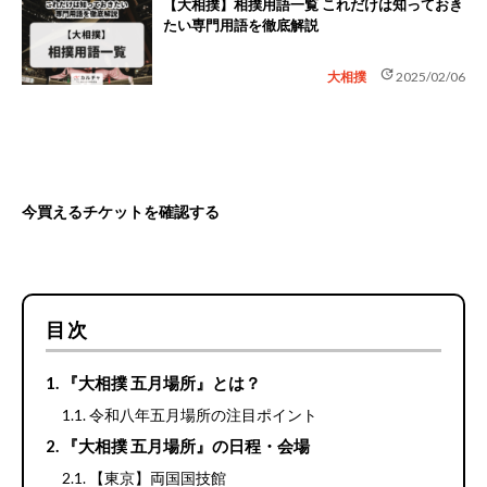
【大相撲】相撲用語一覧 これだけは知っておき
たい専門用語を徹底解説
update
大相撲
2025/02/06
今買えるチケットを確認する
目次
『大相撲 五月場所』とは？
令和八年五月場所の注目ポイント
『大相撲 五月場所』の日程・会場
【東京】両国国技館