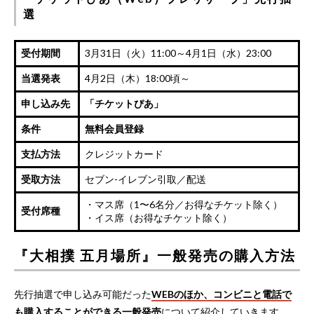
選
受付期間
3月31日（火）11:00～4月1日（水）23:00
当選発表
4月2日（木）18:00頃～
申し込み先
「
チケットぴあ
」
条件
無料会員登録
支払方法
クレジットカード
受取方法
セブン-イレブン引取／配送
・マス席（1〜6名分／お得なチケット除く）
受付席種
・イス席（お得なチケット除く）
『大相撲 五月場所』一般発売の購入方法
先行抽選で申し込み可能だった
WEBのほか、コンビニと電話で
も購入することができる一般発売
について紹介していきます。