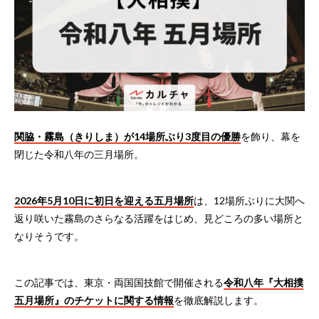
関脇・霧島（きりしま）が14場所ぶり3度目の優勝
を飾り、幕を
閉じた令和八年の三月場所。
2026年5月10日に初日を迎える五月場所
は、12場所ぶりに大関へ
返り咲いた霧島のさらなる活躍をはじめ、見どころの多い場所と
なりそうです。
この記事では、東京・両国国技館で開催される
令和八年『大相撲
五月場所』のチケットに関する情報
を徹底解説します。