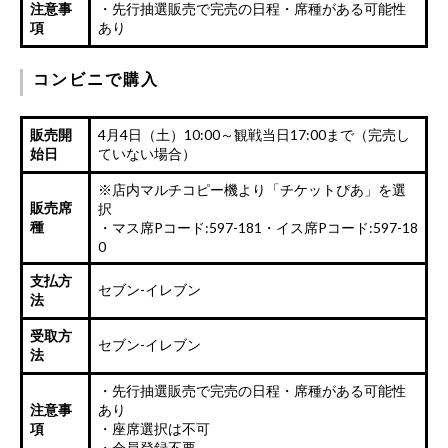
注意事
・先行抽選販売で完売の日程・席種がある可能性
項
あり
コンビニで購入
販売開
4月4日（土）10:00～観戦当日17:00まで（完売し
始日
ていない場合）
※店内マルチコピー機より「チケットぴあ」を選
販売席
択
種
・マス席Pコード:597-181
・イス席Pコード:597-18
0
支払方
セブン-イレブン
法
受取方
セブン-イレブン
法
・先行抽選販売で完売の日程・席種がある可能性
注意事
あり
項
・座席選択は不可
・会員登録不要