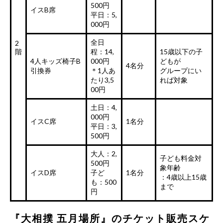
500円
イスB席
平日：5,
000円
全日
2
階
程：14,
15歳以下の子
4人キッズ椅子B
000円
どもが
4名分
引換券
＊1人あ
グループにい
たり3,5
れば対象
00円
土日：4,
000円
イスC席
1名分
平日：3,
500円
大人：2,
子ども料金対
500円
象年齢
イスD席
子ど
1名分
：4歳以上15歳
も：500
まで
円
『大相撲 五月場所』のチケット販売スケ