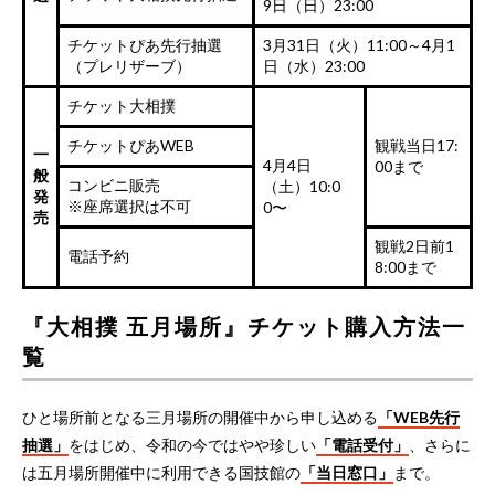
9日（日）23:00
チケットぴあ先行抽選
3月31日（火）11:00～4月1
（プレリザーブ）
日（水）23:00
チケット大相撲
チケットぴあWEB
観戦当日17:
一
4月4日
00まで
般
コンビニ販売
（土）10:0
発
※座席選択は不可
0〜
売
観戦2日前1
電話予約
8:00まで
『大相撲 五月場所』チケット購入方法一
覧
ひと場所前となる三月場所の開催中から申し込める
「WEB先行
抽選」
をはじめ、令和の今ではやや珍しい
「電話受付」
、さらに
は五月場所開催中に利用できる国技館の
「当日窓口」
まで。