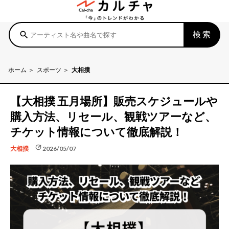
検索
search
ホーム
スポーツ
大相撲
【大相撲 五月場所】販売スケジュールや
購入方法、リセール、観戦ツアーなど、
チケット情報について徹底解説！
update
2026/05/07
大相撲