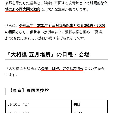
復帰を果たした霧島と、試練に直面する安青錦という
対照的な立
場にある両大関の動向
に、大きな注目が集まります。
さらに、
令和三年（2021年）三月場所以来となる2横綱・3大関
の構図
となり、優勝争いは例年以上に混戦模様を極め、“夏場
所”の名にふさわしい熱戦が繰り広げられそうです。
『大相撲 五月場所』の日程・会場
『大相撲 五月場所』の
会場・日程、アクセス情報
について紹介
します。
【東京】両国国技館
5月10日（日）
初日