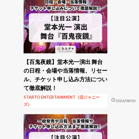
【百鬼夜鏡】堂本光一演出 舞台
の日程・会場や当落情報、リセー
ル、チケット申し込み方法につい
て徹底解説！
STARTO ENTERTAINMENT（旧ジャニー
schedule
2026/08/03
ズ）