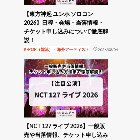
【東方神起 ユンホ ソロコン
2026】日程・会場・当落情報・
チケット申し込みについて徹底解
説！
schedule
K-POP（韓流）・海外アーティスト
2026/08/04
【NCT 127 ライブ 2026】一般販
売や当落情報、チケット申し込み