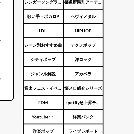
ENTERTAINMENT（旧
シンガーソングライ
都道府県別アーティ
7
ジャニーズ）
ター
スト
歌い手・ボカロP
ヘヴィメタル
LDH
HIPHOP
2
シーン別おすすめ曲
テクノポップ
シティポップ
洋ロック
ジャンル解説
アカペラ
2
音楽フェス・イベン
懐メロ紹介シリーズ
ト
EDM
spotify急上昇チャ
ート
Youtuber・
洋楽パンク
Vtuber・歌い手
洋楽ポップ
ライブレポート