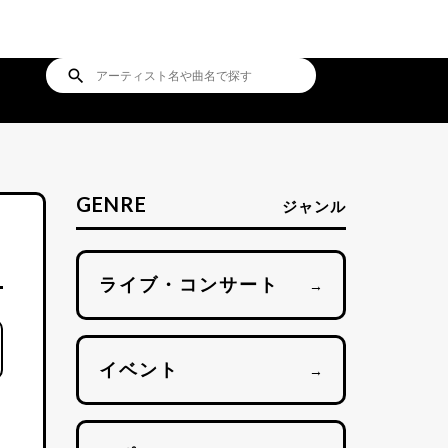
search
GENRE
ジャンル
ライブ・コンサート
→
イベント
→