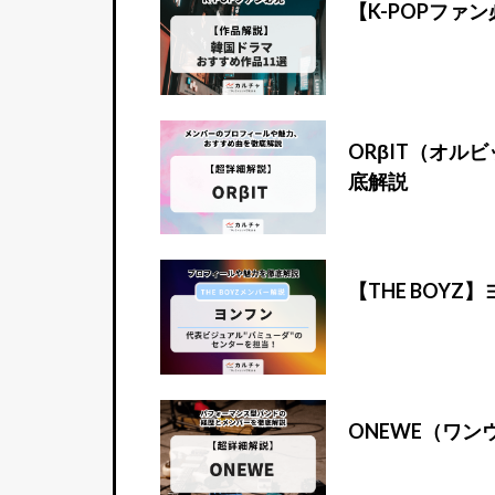
【K-POPファ
ORβIT（オ
底解説
【THE BOY
ONEWE（ワ