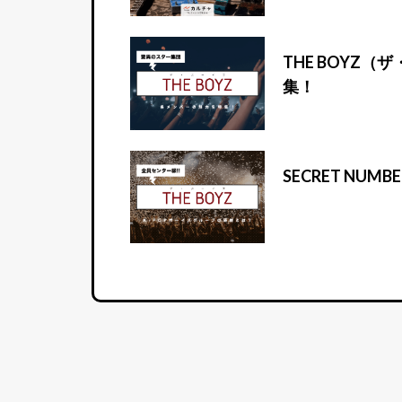
THE BOYZ
集！