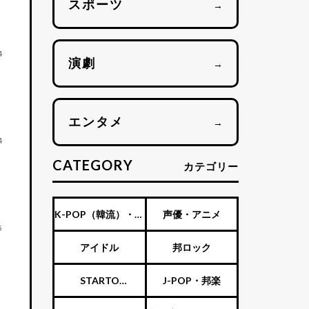
スポーツ
→
4
演劇
→
エンタメ
→
4
CATEGORY
カテゴリー
K-POP（韓流）・海
声優・アニメ
5
外アーティスト
アイドル
邦ロック
STARTO
J-POP・邦楽