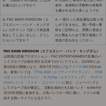
を書けばいいですか？
条件、発券時の手数料の有無等
を書かれる方が多いようです。
Q. FNC BAND KINGDOM（エ
A. 一度行った発送通知は取り消
フエヌシー・バンド・キングダ
しができません。買い手様へ事
ム）のチケットで誤って発送通
情をご説明の上、実際に発送さ
知をしてしまいました。どうし
れた際あらためて取引連絡にて
たらいいですか？
発送の旨お伝えください。
FNC BAND KINGDOM（エフエヌシー・バンド・キングダム）
は韓国の芸能プロダクション・FNC ENTERTAINMENT所属のバ
ンドグループが総出演する日本でのバンドフェス。2026年には
第4回目の開催となり、同年7月11日に
ぴあアリーナMM
で行われ
る。参加バンドは、
FTISLAND（エフティーアイランド）
、
CNB
LUE（シーエヌブルー）
、
N Flying（エヌフライング）
、
Hi-Fi U
n!corn（ハイ・ファイ・ ユニコーン）
に加え、ニューバンドと
してグループ名が確定し、活動を始めた4人組バンド・AxMxPが
2025年同様に参加する。人気バンドが一同に揃い、ファンが集
結する熱いライブとなるだろう。