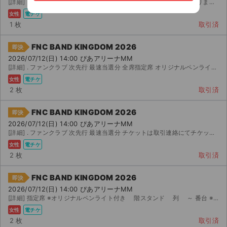
[詳細] ファンクラブ先行 急用が出来てしまった為お譲り先探しております。
女性
電チケ
1 枚
取引済
FNC BAND KINGDOM 2026
即決
2026/07/12(日) 14:00 ぴあアリーナMM
[詳細] . ファンクラブ 次先行 最速当選分 全席指定席 オリジナルペンライト付...
女性
電チケ
2 枚
取引済
FNC BAND KINGDOM 2026
即決
2026/07/12(日) 14:00 ぴあアリーナMM
[詳細] . ファンクラブ 次先行 最速当選分 チケットは取引連絡にてチケット発券用...
女性
電チケ
2 枚
取引済
FNC BAND KINGDOM 2026
即決
2026/07/12(日) 14:00 ぴあアリーナMM
[詳細] 指定席 ※オリジナルペンライト付き 階スタンド 列 ～ 番台 ※ファンクラブ最...
女性
電チケ
2 枚
取引済