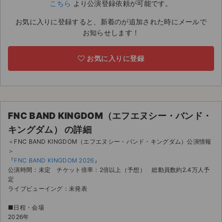
こちら
より公演登録依頼が可能です。
ライブ・コンサート（海外）
お気に入りに登録すると、新着のが追加された時にメールで
お知らせします！
イベント
お気に入りに登録
スポーツ
演劇・ミュージカル
ご利用ガイド
FNC BAND KINGDOM（エフエヌシー・バンド・
キングダム） の詳細
ご利用ガイド
＜FNC BAND KINGDOM（エフエヌシー・バンド・キングダム）公演情報
＞
手数料・お支払い方法
『
FNC BAND KINGDOM 2026
』
公演時間：未定 チケット倍率：2倍以上（予想） 総動員数約2.4万人予
AIに質問する
定
ライブビューイング：未発表
よくある質問
■日程・会場
お知らせ
2026年