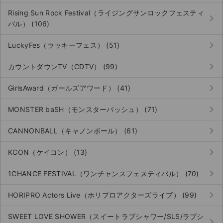
Rising Sun Rock Festival（ライジングサンロックフェスティ
keyboard_arrow_right
バル） (106)
keyboard_arrow_right
LuckyFes（ラッキーフェス） (51)
keyboard_arrow_right
カウントダウンTV（CDTV） (99)
keyboard_arrow_right
GirlsAward（ガールズアワード） (41)
keyboard_arrow_right
MONSTER baSH（モンスターバッシュ） (71)
keyboard_arrow_right
CANNONBALL（キャノンボール） (61)
keyboard_arrow_right
KCON（ケイコン） (13)
keyboard_arrow_right
1CHANCE FESTIVAL（ワンチャンスフェスティバル） (70)
keyboard_arrow_right
HORIPRO Actors Live（ホリプロアクターズライブ） (99)
SWEET LOVE SHOWER（スイートラブシャワー/SLS/ラブシ
keyboard_arrow_right