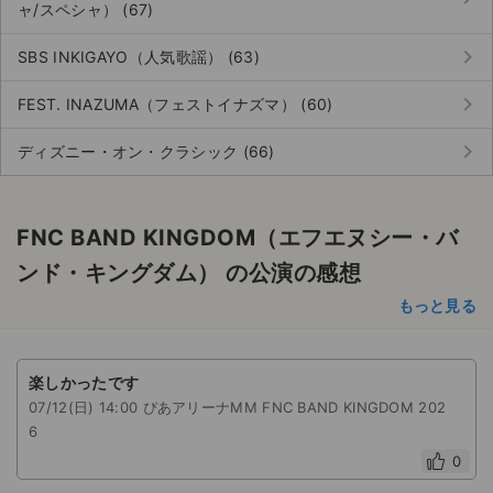
ャ/スペシャ） (67)
keyboard_arrow_right
SBS INKIGAYO（人気歌謡） (63)
keyboard_arrow_right
FEST. INAZUMA（フェストイナズマ） (60)
keyboard_arrow_right
ディズニー・オン・クラシック (66)
FNC BAND KINGDOM（エフエヌシー・バ
ンド・キングダム） の公演の感想
もっと見る
楽しかったです
07/12(日) 14:00 ぴあアリーナMM FNC BAND KINGDOM 202
6
0