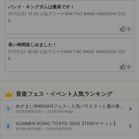
バンド・キングダムは最高です！
07/12(日) 14:00 ぴあアリーナMM FNC BAND KINGDOM 202
6
0
長い時間楽しめました！
07/11(土) 16:00 ぴあアリーナMM FNC BAND KINGDOM 202
6
0
音楽フェス・イベント人気ランキング
めざましWANGANフェス～人気バラエティと夏の最強コラボ～
keyboard_arrow_right
1
2026/08/03(月) ~ 2026/08/14(金)
SUMMER SONIC TOKYO 2026【1DAYチケット】
keyboard_arrow_right
2
2026/08/14(金) ~ 2026/08/16(日)