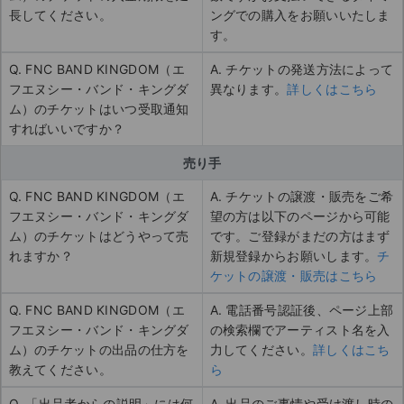
長してください。
ングでの購入をお願いいたしま
す。
Q. FNC BAND KINGDOM（エ
A. チケットの発送方法によって
フエヌシー・バンド・キングダ
異なります。
詳しくはこちら
ム）のチケットはいつ受取通知
すればいいですか？
売り手
Q. FNC BAND KINGDOM（エ
A. チケットの譲渡・販売をご希
フエヌシー・バンド・キングダ
望の方は以下のページから可能
ム）のチケットはどうやって売
です。ご登録がまだの方はまず
れますか？
新規登録からお願いします。
チ
ケットの譲渡・販売はこちら
Q. FNC BAND KINGDOM（エ
A. 電話番号認証後、ページ上部
フエヌシー・バンド・キングダ
の検索欄でアーティスト名を入
ム）のチケットの出品の仕方を
力してください。
詳しくはこち
教えてください。
ら
Q. 「出品者からの説明」には何
A. 出品のご事情や受け渡し時の