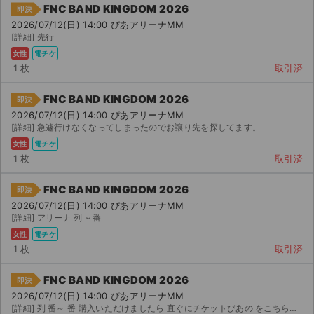
FNC BAND KINGDOM 2026
即決
2026/07/12(日) 14:00 ぴあアリーナMM
[詳細] 先行
女性
電チケ
1 枚
取引済
FNC BAND KINGDOM 2026
即決
2026/07/12(日) 14:00 ぴあアリーナMM
[詳細] 急遽行けなくなってしまったのでお譲り先を探してます。
女性
電チケ
1 枚
取引済
FNC BAND KINGDOM 2026
即決
2026/07/12(日) 14:00 ぴあアリーナMM
[詳細] アリーナ 列 ~ 番
女性
電チケ
1 枚
取引済
FNC BAND KINGDOM 2026
即決
2026/07/12(日) 14:00 ぴあアリーナMM
[詳細] 列 番～ 番 購入いただけましたら 直ぐにチケットぴあの をこちらに送らせてい...