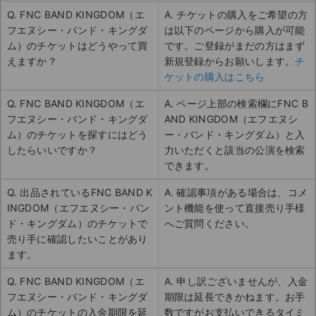
Q. FNC BAND KINGDOM（エ
A. チケットの購入をご希望の方
フエヌシー・バンド・キングダ
は以下のページから購入が可能
ム）のチケットはどうやって買
です。ご登録がまだの方はまず
えますか？
新規登録からお願いします。
チ
ケットの購入はこちら
Q. FNC BAND KINGDOM（エ
A. ページ上部の検索欄にFNC B
フエヌシー・バンド・キングダ
AND KINGDOM（エフエヌシ
ム）のチケットを探すにはどう
ー・バンド・キングダム）と入
したらいいですか？
力いただくと該当の公演を検索
できます。
Q. 出品されているFNC BAND K
A. 確認事項がある場合は、コメ
INGDOM（エフエヌシー・バン
ント機能を使って直接売り手様
ド・キングダム）のチケットで
へご質問ください。
売り手に確認したいことがあり
ます。
Q. FNC BAND KINGDOM（エ
A. 申し訳ございませんが、入金
フエヌシー・バンド・キングダ
期限は延長できかねます。お手
ム）のチケットの入金期限を延
数ですがお支払いできるタイミ