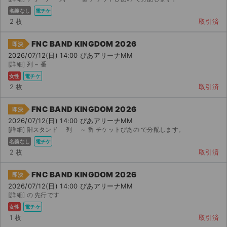
名義なし
電チケ
2 枚
取引済
FNC BAND KINGDOM 2026
即決
2026/07/12(日) 14:00 ぴあアリーナMM
[詳細] 列 ~ 番
女性
電チケ
2 枚
取引済
FNC BAND KINGDOM 2026
即決
2026/07/12(日) 14:00 ぴあアリーナMM
[詳細] 階スタンド 列 ～ 番 チケットぴあの で分配します。
名義なし
電チケ
2 枚
取引済
FNC BAND KINGDOM 2026
即決
2026/07/12(日) 14:00 ぴあアリーナMM
[詳細] の 先行です
女性
電チケ
1 枚
取引済