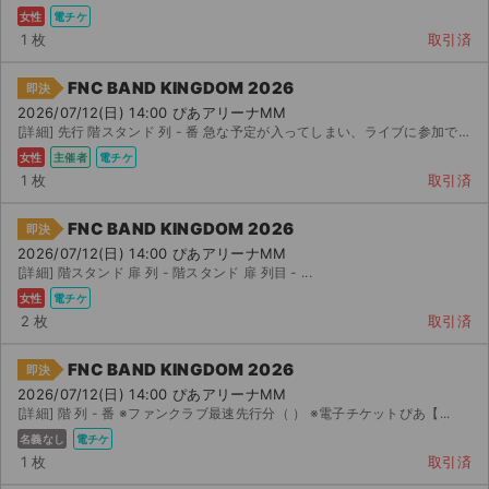
女性
電チケ
1 枚
取引済
FNC BAND KINGDOM 2026
即決
2026/07/12(日) 14:00 ぴあアリーナMM
[詳細] 先行 階スタンド 列 - 番 急な予定が入ってしまい、ライブに参加できなくな...
女性
主催者
電チケ
1 枚
取引済
FNC BAND KINGDOM 2026
即決
2026/07/12(日) 14:00 ぴあアリーナMM
[詳細] 階スタンド 扉 列 - 階スタンド 扉 列目 - ...
女性
電チケ
2 枚
取引済
FNC BAND KINGDOM 2026
即決
2026/07/12(日) 14:00 ぴあアリーナMM
[詳細] 階 列 - 番 ※ファンクラブ最速先行分（ ） ※電子チケットぴあ【...
名義なし
電チケ
1 枚
取引済