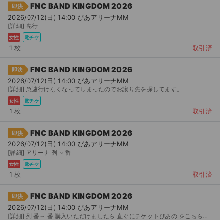
FNC BAND KINGDOM 2026
即決
2026/07/12(日) 14:00 ぴあアリーナMM
[詳細] 先行
女性
電チケ
1 枚
取引済
FNC BAND KINGDOM 2026
即決
2026/07/12(日) 14:00 ぴあアリーナMM
[詳細] 急遽行けなくなってしまったのでお譲り先を探してます。
女性
電チケ
1 枚
取引済
FNC BAND KINGDOM 2026
即決
2026/07/12(日) 14:00 ぴあアリーナMM
[詳細] アリーナ 列 ~ 番
女性
電チケ
1 枚
取引済
FNC BAND KINGDOM 2026
即決
2026/07/12(日) 14:00 ぴあアリーナMM
[詳細] 列 番～ 番 購入いただけましたら 直ぐにチケットぴあの をこちらに送らせてい...