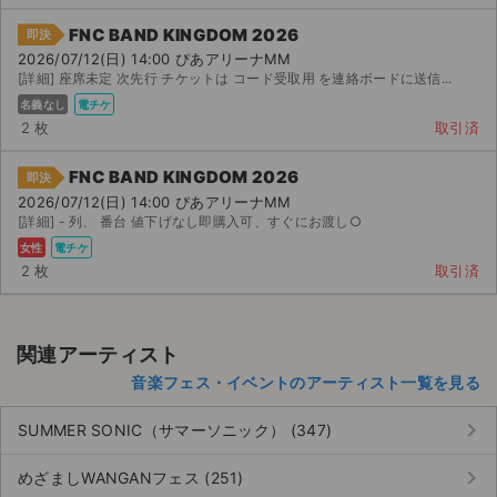
FNC BAND KINGDOM 2026
即決
2026/07/12(日) 14:00 ぴあアリーナMM
[詳細] 座席未定 次先行 チケットは コード受取用 を連絡ボードに送信...
名義なし
電チケ
2 枚
取引済
FNC BAND KINGDOM 2026
即決
2026/07/12(日) 14:00 ぴあアリーナMM
[詳細] - 列、 番台 値下げなし即購入可、すぐにお渡し○
女性
電チケ
2 枚
取引済
関連アーティスト
音楽フェス・イベントのアーティスト一覧を見る
keyboard_arrow_right
SUMMER SONIC（サマーソニック） (347)
keyboard_arrow_right
めざましWANGANフェス (251)