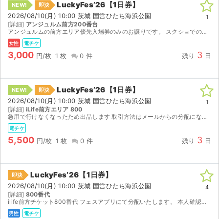
LuckyFes’26【1日券】
NEW!
即決
2026/08/10(月) 10:00 茨城 国営ひたち海浜公園
ライブ・コンサート（海外）
1
[詳細]
アンジュルム前方200番台
アンジュルムの前方エリア優先入場券のみのお譲りです。 スクショでの受け渡しになります。 本人確認やその他トラブル等で入場不可の場合の補償は出来かねますのでご了承ください。
イベント
女性
電チケ
3,000
3
円/枚
1 枚
0 件
残り
日
スポーツ
演劇・ミュージカル
LuckyFes’26【1日券】
NEW!
即決
2026/08/10(月) 10:00 茨城 国営ひたち海浜公園
1
ご利用ガイド
[詳細]
iLife前方エリア 800
急用で行けなくなったため出品します 取引方法はメールからの分配になります
ご利用ガイド
電チケ
5,500
3
円/枚
1 枚
0 件
残り
日
手数料・お支払い方法
AIに質問する
LuckyFes’26【1日券】
即決
2026/08/10(月) 10:00 茨城 国営ひたち海浜公園
4
よくある質問
[詳細]
800番代
ilife前方チケット800番代 フェスアプリにて分配いたします。 本人確認対応不可 返金、キャンセル不可 昨年は本人確認は実施されませんでした。本人確認によるトラブルへの対応はできかねますの...
お知らせ
男性
電チケ