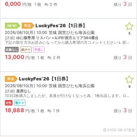
6,000
3
円/枚
1 枚
3 件
残り
日
LuckyFes’26【1日券】
NEW!
即決
2026/08/10(月) 10:00 茨城 国営ひたち海浜公園
5
[詳細]
ゆに様専用 リスバン＋iLiFE!前方エリア360番台
下記の取引方法お読みになってから購入希望の方コメントください↓ 前日の夜に会場最寄り駅の勝田駅のロッカーにリストバンドを入れさせて頂きますので、当日ご自身でロッカーから取り出しお願い致します ...
名義なし
紙チケ
手渡し
13,000
3
円/枚
1 枚
2 件
残り
日
LuckyFes’26【1日券】
即決
2026/08/10(月) 10:00 茨城 国営ひたち海浜公園
9
[詳細]
座席なし
10日2枚購入しましたが、友達が行けなくなった為、1枚出品します。ローチケの電子チケットになります。 前方エリア抽選は、当たりまして、岸谷香50番と、私立恵比寿中楽310番と、ユイカ50番...
女性
電チケ
18,888
3
円/枚
1 枚
1 件
残り
日
サイト情報
チケットジャム運営会社
2026-08-07更新