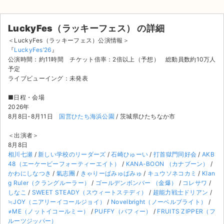
チケットジャム利用規約
プライバシーポリシー
LuckyFes（ラッキーフェス） の詳細
＜LuckyFes（ラッキーフェス）公演情報＞
特定商取引法に基づく表記
『
LuckyFes’26
』
公演時間：約11時間 チケット倍率：2倍以上（予想） 総動員数約10万人
公演登録依頼
予定
ライブビューイング：未発表
不正転売禁止法について
■日程・会場
2026年
チケットジャムの取り組み
8月8日-8月11日
国営ひたち海浜公園
/ 茨城県ひたちなか市
音楽情報
＜出演者＞
8月8日
相川七瀬
/
新しい学校のリーダーズ
/
石崎ひゅーい
/
打首獄門同好会
/
AKB
48（エーケービーフォーティーエイト）
/
KANA-BOON （カナブーン）
/
かわにしなつき
/
氣志團
/
きゃりーぱみゅぱみゅ
/
キュウソネコカミ
/
Klan
g Ruler（クラングルーラー）
/
ゴールデンボンバー （金爆）
/
コレサワ
/
しなこ
/
SWEET STEADY（スウィートステディ）
/
超能力戦士ドリアン
/
≒JOY（ニアリーイコールジョイ）
/
Novelbright（ノーベルブライト）
/
≠ME（ノットイコールミー）
/
PUFFY（パフィー）
/
FRUITS ZIPPER（フ
ルーツジッパー）