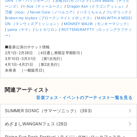
ORN （ザ・バックホーン）
/
水曜日のカンパネラ
/
Chilli Beans.（チリビ
ーンズ）
/
t-Ace（ティーエース）
/
Dragon Ash（ドラゴンアッシュ）
/
乃紫（noa）
/
Novel Core（ノベルコア）
/
ハラミちゃん
/
フレデリック
/
Broken my toybox（ブロークンマイトイボックス）
/
MAN WITH A MISSI
ON （マンウィズアミッション）
/
MONKEY MAJIK（モンキーマジック）
/
yama（ヤマ）
/
レトロリロン
/
ROTTENGRAFFTY（ロットングラフティ
ー）
■最新公演のチケット情報
2月1日-2月28日 ［4日通し券限定早期割引］
3月10日-3月31日 ［第1次先行］
4月1日-4月21日 ［第2次先行］
未発表 ［一般販売日］
関連アーティスト
音楽フェス・イベントのアーティスト一覧を見る
keyboard_arrow_right
SUMMER SONIC（サマーソニック） (393)
keyboard_arrow_right
めざましWANGANフェス (292)
Rising Sun Rock Festival（ライジングサンロックフェスティ