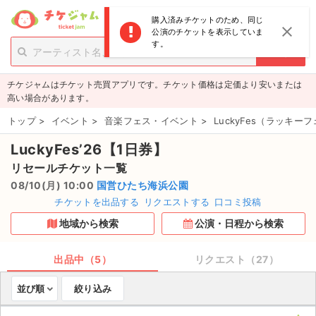
menu
ログイン
新規登録
購入済みチケットのため、同じ
close
公演のチケットを表示していま
す。
person_add
exit_to_app
新規会員登録
ログイン
チケジャムはチケット売買アプリです。チケット価格は定価より安いまたは
チケットを探す
高い場合があります。
新着チケット
トップ
>
イベント
>
音楽フェス・イベント
>
LuckyFes（ラッキー
LuckyFes’26【1日券】
値下げしたチケット
リセールチケット一覧
都道府県からチケットを探す
08/10(月) 10:00
国営ひたち海浜公園
チケットを出品する
リクエストする
口コミ投稿
もうすぐ開催のチケット
地域から検索
公演・日程から検索
チケットのリクエスト一覧
出品中（5）
リクエスト（27）
取扱チケット
並び順
絞り込み
ライブ・コンサート（国内）