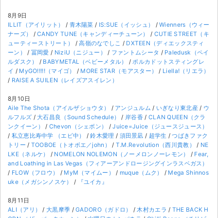
8月9日
ILLIT（アイリット）
/
青木陽菜
/
IS:SUE（イッシュ）
/
Wienners（ウィー
ナーズ）
/
CANDY TUNE（キャンディーチューン）
/
CUTIE STREET（キ
ューティーストリート）
/
高嶺のなでしこ
/
DXTEEN（ディエックスティ
ーン）
/
冨岡愛
/
NiziU（ニジュー）
/
ファントムシータ
/
Paledusk（ペイ
ルダスク）
/
BABYMETAL（ベビーメタル）
/
ポルカドットスティングレ
イ
/
MyGO!!!!!（マイゴ）
/
MORE STAR（モアスター）
/
Liella!（リエラ）
/
RAISE A SUILEN（レイズアスイレン）
8月10日
Aile The Shota（アイルザショウタ）
/
アンジュルム
/
いぎなり東北産
/
ウ
ルフルズ
/
大石昌良（Sound Schedule）
/
岸谷香
/
CLAN QUEEN（クラ
ンクイーン）
/
Chevon（シェボン）
/
Juice=Juice（ジュースジュース）
/
私立恵比寿中学 （エビ中）
/
鈴木愛理
/
須田景凪
/
超学生
/
つばきファク
トリー
/
TOOBOE（トオボエ／john）
/
T.M.Revolution（西川貴教）
/
NE
LKE（ネルケ）
/
NOMELON NOLEMON（ノーメロンノーレモン）
/
Fear,
and Loathing in Las Vegas（フィアーアンドロージングインラスベガス）
/
FLOW（フロウ）
/
MyM（マイムー）
/
muque（ムク）
/
Mega Shinnos
uke（メガシンノスケ）
/
『ユイカ』
8月11日
ALI（アリ）
/
大黒摩季
/
GADORO（ガドロ）
/
木村カエラ
/
THE BACK H