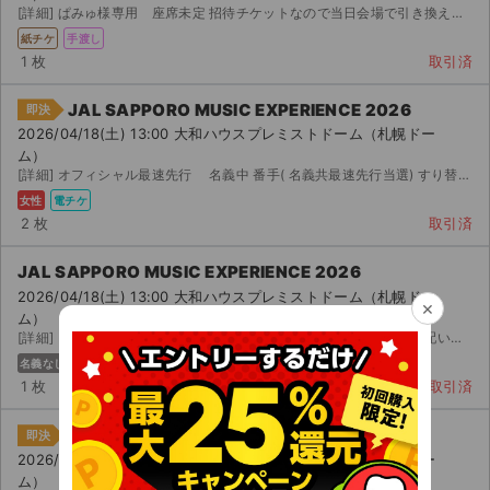
[詳細] ぱみゅ様専用 座席未定 招待チケットなので当日会場で引き換えてから席がわかります。私と連番にな...
紙チケ
手渡し
1 枚
取引済
JAL SAPPORO MUSIC EXPERIENCE 2026
即決
2026/04/18(土) 13:00 大和ハウスプレミストドーム（札幌ドー
ム）
[詳細] オフィシャル最速先行 名義中 番手( 名義共最速先行当選) すり替えなし ※ 最速先行当選の...
女性
電チケ
2 枚
取引済
JAL SAPPORO MUSIC EXPERIENCE 2026
2026/04/18(土) 13:00 大和ハウスプレミストドーム（札幌ドー
×
ム）
[詳細] アリーナ ブロック 列以内 アリーナ ブロック 列以内/ 分配 分配いたします。 ...
名義なし
主催者
電チケ
1 枚
取引済
JAL SAPPORO MUSIC EXPERIENCE 2026
即決
2026/04/18(土) 13:00 大和ハウスプレミストドーム（札幌ドー
ム）