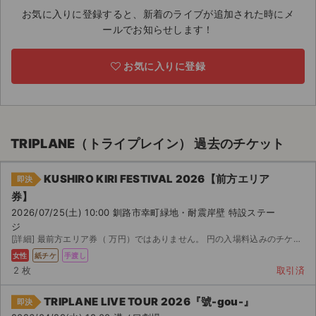
お気に入りに登録すると、新着のライブが追加された時にメ
ライブ・コンサート（海外）
ールでお知らせします！
イベント
お気に入りに登録
スポーツ
演劇・ミュージカル
TRIPLANE（トライプレイン） 過去のチケット
ご利用ガイド
KUSHIRO KIRI FESTIVAL 2026【前方エリア
即決
ご利用ガイド
券】
2026/07/25(土) 10:00 釧路市幸町緑地・耐震岸壁 特設ステー
手数料・お支払い方法
ジ
[詳細] 最前方エリア券（ 万円）ではありません。 円の入場料込みのチケットとなります。 ※残り ...
AIに質問する
女性
紙チケ
手渡し
2 枚
取引済
よくある質問
TRIPLANE LIVE TOUR 2026『號-gou-』
即決
お知らせ