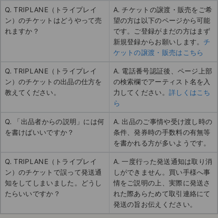
Q. TRIPLANE（トライプレイ
A. チケットの譲渡・販売をご希
ン）のチケットはどうやって売
望の方は以下のページから可能
れますか？
です。ご登録がまだの方はまず
新規登録からお願いします。
チ
ケットの譲渡・販売はこちら
Q. TRIPLANE（トライプレイ
A. 電話番号認証後、ページ上部
ン）のチケットの出品の仕方を
の検索欄でアーティスト名を入
教えてください。
力してください。
詳しくはこち
ら
Q. 「出品者からの説明」には何
A. 出品のご事情や受け渡し時の
を書けばいいですか？
条件、発券時の手数料の有無等
を書かれる方が多いようです。
Q. TRIPLANE（トライプレイ
A. 一度行った発送通知は取り消
ン）のチケットで誤って発送通
しができません。買い手様へ事
知をしてしまいました。どうし
情をご説明の上、実際に発送さ
たらいいですか？
れた際あらためて取引連絡にて
発送の旨お伝えください。