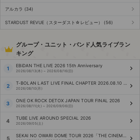
keyboard_arrow_right
アルカラ (34)
keyboard_arrow_right
STARDUST REVUE（スターダスト☆レビュー） (56)
グループ・ユニット・バンド人気ライブラン
キング
EBiDAN THE LIVE 2026 15th Anniversary
keyboard_arrow_right
1
2026/08/13(木) ~ 2026/08/16(日)
T-BOLAN LAST LIVE FINAL CHAPTER 2026.08.10 NIPPON BUDOKAN This Journey Never Ends
keyboard_arrow_right
2
2026/08/10(月)
ONE OK ROCK DETOX JAPAN TOUR FINAL 2026
keyboard_arrow_right
3
2026/08/11(火) ~ 2026/09/06(日)
TUBE LIVE AROUND SPECIAL 2026
keyboard_arrow_right
4
2026/09/05(土)
SEKAI NO OWARI DOME TOUR 2026「THE CINEMA」
keyboard_arrow_right
5