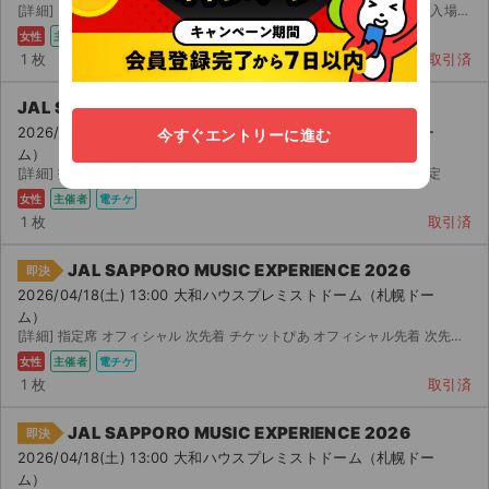
[詳細] スーパービューシート 指定席 名義中 番手 事前分配・同時入場対応可 チケットぴあ オフィ...
女性
主催者
電チケ
1 枚
取引済
JAL SAPPORO MUSIC EXPERIENCE 2026
2026/04/18(土) 13:00 大和ハウスプレミストドーム（札幌ドー
今すぐエントリーに進む
ム）
[詳細] 指定席 オフィシャル 次先行 座席未定 公演日の ～ 日前発送予定
女性
主催者
電チケ
1 枚
取引済
JAL SAPPORO MUSIC EXPERIENCE 2026
即決
2026/04/18(土) 13:00 大和ハウスプレミストドーム（札幌ドー
ム）
[詳細] 指定席 オフィシャル 次先着 チケットぴあ オフィシャル先着 次先行 ※お座席は、指定席となり...
女性
主催者
電チケ
1 枚
取引済
JAL SAPPORO MUSIC EXPERIENCE 2026
即決
2026/04/18(土) 13:00 大和ハウスプレミストドーム（札幌ドー
ム）