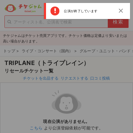
menu
ログイン
新規登録
close
公演が終了しています
person_add
exit_to_app
新規会員登録
ログイン
チケジャムはチケット売買アプリです。チケット価格は定価より安いまたは
チケットを探す
高い場合があります。
新着チケット
トップ
>
ライブ・コンサート（国内）
>
グループ・ユニット・バンド
TRIPLANE（トライプレイン）
値下げしたチケット
リセールチケット一覧
都道府県からチケットを探す
チケットを出品する
リクエストする
口コミ投稿
もうすぐ開催のチケット
チケットのリクエスト一覧
取扱チケット
現在公演がありません。
こちら
より公演登録依頼が可能です。
ライブ・コンサート（国内）