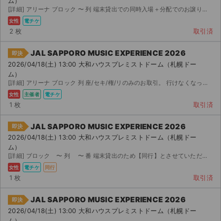
ム）
チケットジャム利用規約
[詳細] アリーナ ブロック 〜 列 端末貸出での同時入場＋分配でのお譲りになります。 バラで購入い...
女性
電チケ
プライバシーポリシー
2 枚
取引済
特定商取引法に基づく表記
JAL SAPPORO MUSIC EXPERIENCE 2026
即決
2026/04/18(土) 13:00 大和ハウスプレミストドーム（札幌ドー
公演登録依頼
ム）
[詳細] アリーナ ブロック 列 座/セキ/権/リのみのお取引。 行けなくなったため出品します。
不正転売禁止法について
女性
主催者
電チケ
1 枚
取引済
チケットジャムの取り組み
JAL SAPPORO MUSIC EXPERIENCE 2026
即決
音楽情報
2026/04/18(土) 13:00 大和ハウスプレミストドーム（札幌ドー
ム）
[詳細] ブロック 〜 列 〜 番 端末貸出のため【同行】とさせていただきました。 端末貸出の...
女性
電チケ
同行
1 枚
取引済
JAL SAPPORO MUSIC EXPERIENCE 2026
即決
2026/04/18(土) 13:00 大和ハウスプレミストドーム（札幌ドー
ム）