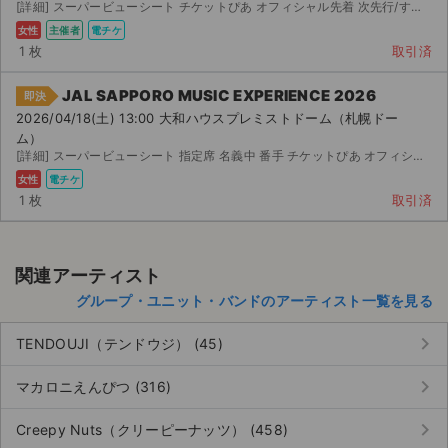
[詳細] スーパービューシート チケットぴあ オフィシャル先着 次先行/すり替えなし スーパービューシー...
女性
主催者
電チケ
1 枚
取引済
JAL SAPPORO MUSIC EXPERIENCE 2026
即決
2026/04/18(土) 13:00 大和ハウスプレミストドーム（札幌ドー
ム）
[詳細] スーパービューシート 指定席 名義中 番手 チケットぴあ オフィシャル先着 次先行/す...
女性
電チケ
1 枚
取引済
関連アーティスト
グループ・ユニット・バンドのアーティスト一覧を見る
keyboard_arrow_right
TENDOUJI（テンドウジ） (45)
keyboard_arrow_right
マカロニえんぴつ (316)
keyboard_arrow_right
Creepy Nuts（クリーピーナッツ） (458)