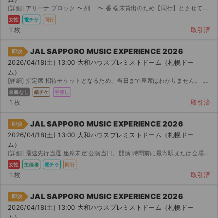
[詳細] アリーナ ブロック 〜 列 〜 番 端末貸出のため【同行】とさせていただきました。 端末...
女性
電チケ
同行
1 枚
取引済
JAL SAPPORO MUSIC EXPERIENCE 2026
即決
2026/04/18(土) 13:00 大和ハウスプレミストドーム（札幌ドー
ム）
[詳細] 指定席 招待チケットとなるため、当日まで座席はわかりません。 : 〜 : での受渡し...
名義なし
紙チケ
手渡し
1 枚
取引済
JAL SAPPORO MUSIC EXPERIENCE 2026
即決
2026/04/18(土) 13:00 大和ハウスプレミストドーム（札幌ドー
ム）
[詳細] 最速先行当選 座席未定 公演当日、開演 時間前に最寄駅または会場付近にて待ち合わせし、端末を...
女性
主催者
電チケ
同行
1 枚
取引済
JAL SAPPORO MUSIC EXPERIENCE 2026
即決
2026/04/18(土) 13:00 大和ハウスプレミストドーム（札幌ドー
ム）