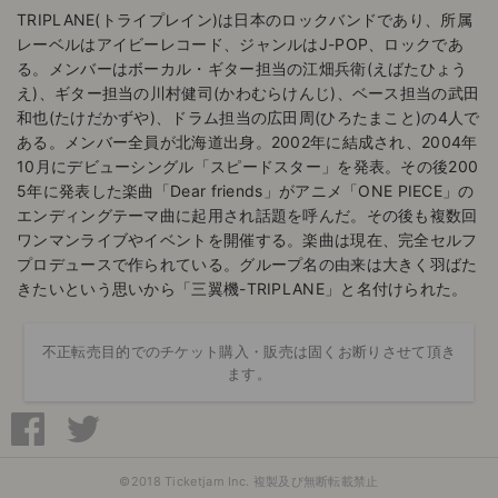
TRIPLANE(トライプレイン)は日本のロックバンドであり、所属
レーベルはアイビーレコード、ジャンルはJ-POP、ロックであ
る。メンバーはボーカル・ギター担当の江畑兵衛(えばたひょう
え)、ギター担当の川村健司(かわむらけんじ)、ベース担当の武田
和也(たけだかずや)、ドラム担当の広田周(ひろたまこと)の4人で
ある。メンバー全員が北海道出身。2002年に結成され、2004年
10月にデビューシングル「スピードスター」を発表。その後200
5年に発表した楽曲「Dear friends」がアニメ「ONE PIECE」の
エンディングテーマ曲に起用され話題を呼んだ。その後も複数回
ワンマンライブやイベントを開催する。楽曲は現在、完全セルフ
プロデュースで作られている。グループ名の由来は大きく羽ばた
きたいという思いから「三翼機-TRIPLANE」と名付けられた。
不正転売目的でのチケット購入・販売は固くお断りさせて頂き
ます。
©2018 Ticketjam Inc. 複製及び無断転載禁止