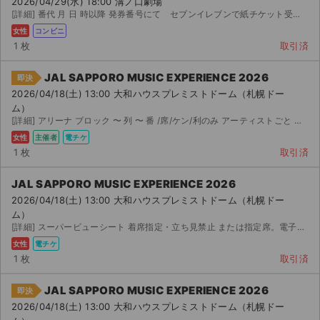
2026/04/29(水) 18:00 溝ノ口劇場
[詳細] 番代 月 日 時以降 発券番号にて セブンイレブンで紙チケット受け取り こちらの...
女性
コンビニ
1 枚
取引済
JAL SAPPORO MUSIC EXPERIENCE 2026
即決
2026/04/18(土) 13:00 大和ハウスプレミストドーム（札幌ドー
ム）
[詳細] アリーナ ブロック 〜 列 〜 番 /席/ケン/利のみ アーティストごと または...
女性
主催者
電チケ
1 枚
取引済
JAL SAPPORO MUSIC EXPERIENCE 2026
2026/04/18(土) 13:00 大和ハウスプレミストドーム（札幌ドー
ム）
[詳細] スーパービューシート 着席指定・立ち見禁止 または指定席。電子チケットの為、未定です。 ...
女性
電チケ
1 枚
取引済
サイト情報
JAL SAPPORO MUSIC EXPERIENCE 2026
即決
チケットジャム運営会社
2026/04/18(土) 13:00 大和ハウスプレミストドーム（札幌ドー