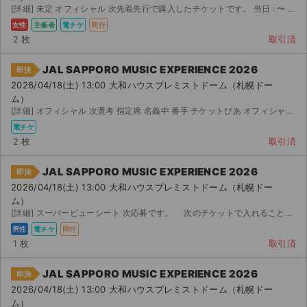
[詳細] 未定 オフィシャル 次先着先行で購入したチケットです。 当日 : 〜 : 頃会場付近...
女性
主催者
電チケ
同行
2 枚
取引済
JAL SAPPORO MUSIC EXPERIENCE 2026
即決
2026/04/18(土) 13:00 大和ハウスプレミストドーム（札幌ドー
ム）
[詳細] オフィシャル 次選考 指定席 名義中 番手 チケットぴあ オフィシャル先着 次先行/すり替え...
電チケ
2 枚
取引済
JAL SAPPORO MUSIC EXPERIENCE 2026
即決
2026/04/18(土) 13:00 大和ハウスプレミストドーム（札幌ドー
ム）
[詳細] スーパービューシート 次応募です。 次のチケットで入れることになったため、出品しま...
男性
電チケ
同行
1 枚
取引済
JAL SAPPORO MUSIC EXPERIENCE 2026
即決
2026/04/18(土) 13:00 大和ハウスプレミストドーム（札幌ドー
ム）