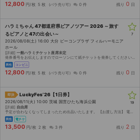
12,800
0
円/枚
5 枚
0 件
残り
日
ハラミちゃん 47都道府県ピアノツアー 2026 ～旅す
るピアノと47の出会い～
7
2026/08/08(土) 16:00 大分 ビーコンプラザ フィルハーモニア
ホール
[詳細]
一般ハラミチケット座席未定
発券番号をお伝えしますのでローソンにて紙チケットを発券してください。
男性
コンビニ
12,800
0
円/枚
5 枚
0 件
残り
日
LuckyFes’26【1日券】
即決
2026/08/11(火) 10:00 茨城 国営ひたち海浜公園
19
[詳細]
自由席
予定が合わなくなってしまったため出品いたします。 【お渡し方法】 電子チケット（チケットぴあ／イープラス）にて分配いたします。 分配可能になり次第、取引連絡にてURLをお送りします。 ...
男性
電チケ
13,500
2
円/枚
2 枚
3 件
残り
日