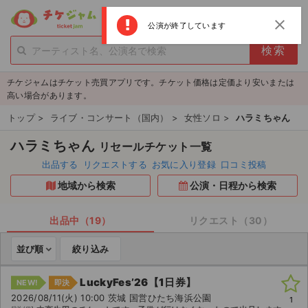
menu
ログイン
新規登録
close
公演が終了しています
person_add
exit_to_app
新規会員登録
ログイン
チケジャムはチケット売買アプリです。チケット価格は定価より安いまたは
チケットを探す
高い場合があります。
新着チケット
トップ
>
ライブ・コンサート（国内）
>
女性ソロ
>
ハラミちゃん
ハラミちゃん
リセールチケット一覧
値下げしたチケット
出品する
リクエストする
お気に入り登録
口コミ投稿
都道府県からチケットを探す
地域から検索
公演・日程から検索
もうすぐ開催のチケット
出品中（19）
リクエスト（30）
チケットのリクエスト一覧
並び順
絞り込み
取扱チケット
LuckyFes’26【1日券】
NEW!
即決
2026/08/11(火) 10:00 茨城 国営ひたち海浜公園
1
ライブ・コンサート（国内）