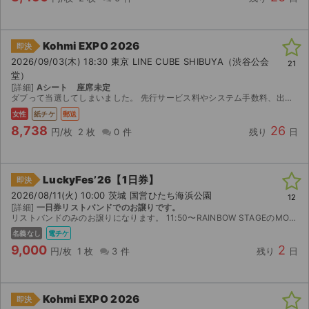
Kohmi EXPO 2026
即決
2026/09/03(木) 18:30 東京 LINE CUBE SHIBUYA（渋谷公会
21
堂）
[詳細]
Aシート 座席未定
ダブって当選してしまいました。 先行サービス料やシステム手数料、出品手数料等、諸々入れて価格設定ですので高額転売ではございません。 ご興味のある方どうぞ宜しくお願い致します。 中止の場合...
女性
紙チケ
郵送
8,738
26
円/枚
2 枚
0 件
残り
日
LuckyFes’26【1日券】
即決
2026/08/11(火) 10:00 茨城 国営ひたち海浜公園
12
[詳細]
一日券リストバンドでのお譲りです。
リストバンドのみのお譲りになります。 11:50〜RAINBOW STAGEのMONKEY MAJIKが終わり次第メインエントランス付近にてお渡しします。 駐車券は付きません。 速やかに出口に向...
名義なし
電チケ
9,000
2
サイト情報
円/枚
1 枚
3 件
残り
日
チケットジャム運営会社
Kohmi EXPO 2026
即決