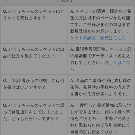
Q. ハラミちゃんのチケットはど
A. チケットの譲渡・販売をご希
うやって売れますか？
望の方は以下のページから可能
です。ご登録がまだの方はまず
新規登録からお願いします。
チ
ケットの譲渡・販売はこちら
Q. ハラミちゃんのチケットの出
A. 電話番号認証後、ページ上部
品の仕方を教えてください。
の検索欄でアーティスト名を入
力してください。
詳しくはこち
ら
Q. 「出品者からの説明」には何
A. 出品のご事情や受け渡し時の
を書けばいいですか？
条件、発券時の手数料の有無等
を書かれる方が多いようです。
Q. ハラミちゃんのチケットで誤
A. 一度行った発送通知は取り消
って発送通知をしてしまいまし
しができません。買い手様へ事
た。どうしたらいいですか？
情をご説明の上、実際に発送さ
れた際あらためて取引連絡にて
発送の旨お伝えください。