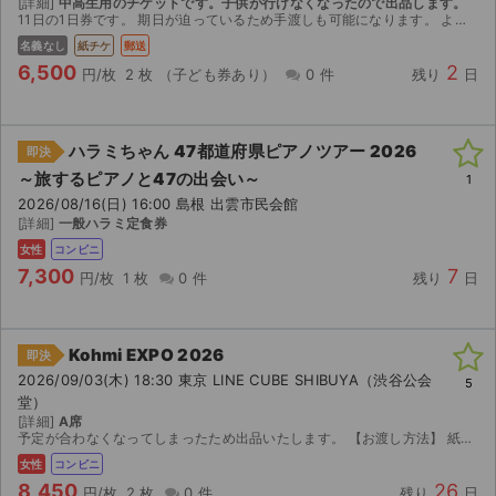
[詳細]
中高生用のチケットです。子供が行けなくなったので出品します。
11日の1日券です。 期日が迫っているため手渡しも可能になります。 よろしくお願いします。
ライブ・コンサート（海外）
名義なし
紙チケ
郵送
6,500
2
円/枚
2 枚
（子ども券あり）
0 件
残り
日
イベント
スポーツ
ハラミちゃん 47都道府県ピアノツアー 2026
即決
～旅するピアノと47の出会い～
1
演劇・ミュージカル
2026/08/16(日) 16:00 島根 出雲市民会館
[詳細]
一般ハラミ定食券
ご利用ガイド
女性
コンビニ
7,300
7
円/枚
1 枚
0 件
残り
日
ご利用ガイド
手数料・お支払い方法
Kohmi EXPO 2026
即決
2026/09/03(木) 18:30 東京 LINE CUBE SHIBUYA（渋谷公会
5
AIに質問する
堂）
[詳細]
A席
よくある質問
予定が合わなくなってしまったため出品いたします。 【お渡し方法】 紙チケット。発券番号です。 ローソン、ミニストップ。 取引連絡にて8/27以降発券可能です。 座席は発券時にわかります。 ...
女性
コンビニ
お知らせ
8,450
26
円/枚
2 枚
0 件
残り
日