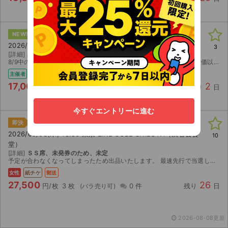
LuckyFes’26【1日券】
NEW!
即決
2026/08/11(火) 10:00 茨城 国営ひたち海浜公園
3
[詳細]
黒夢の前方エリア優先入場160番台付き
8/9中の出品で終わります。 購入者かいなければ、自身で行くので定価以下の値下げはございません。 イープラスのスマチケで分配いたします。 前方エリア優先入場券はラッキーフェスのアプリに分配いたします。
主催者
電チケ
17,000
2
円/枚
1 枚
0 件
残り
日
今すぐエントリーに進む
Kohmi EXPO 2026
即決
2026/09/03(木) 18:30 東京 LINE CUBE SHIBUYA（渋谷公会
10
堂）
[詳細]
ＳＳ席、未発券のため、未定
予定が合わなくなってしまったため出品いたします。 最速先行で当選したチケット、ＳＳ席3連番です。 【お渡し方法】 簡易書留にて発送いたします。 【注意事項】 公演が中止となった場合のみ、手数...
女性
紙チケ
郵送
27,500
26
円/枚
3 枚
0 件
残り
日
2026-08-08更新