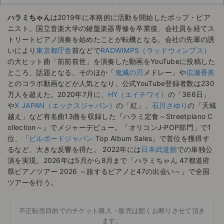
ハラミちゃん
は2019年に本格的に活動を開始したポップ・ピア
ニスト。国立音楽大学の鍵盤楽器専修を卒業後、会社員を経てス
トリートピアノ演奏を始めたことが転機となる。会社の先輩の誘
いにより
東京都庁舎
前などで
RADWIMPS（ラッドウィンプス）
の大ヒット曲「前前前世」を演奏した動画をYouTubeに投稿した
ところ、話題となる。そのほか「
鬼滅の刃
メドレー」や
広瀬香美
とのコラボ動画などが人気となり、公式YouTube登録者数は230
万人を超えた。2020年7月に、
HY（エイチワイ）
の「366日」
や
X JAPAN（エックスジャパン）
の「紅」、
石川さゆり
の「天城
越え」など有名曲13曲を収録した『ハラミ定食～Streetpiano C
ollection～』でメジャーデビュー。「オリコンJ‑POP部門」で1
位、「
ビルボードジャパン
Top Album Sales」で首位を獲得す
るなど、大きな反響を得た。 2022年には
日本武道館
での単独公
演を実現。2026年は5月から8月まで「ハラミちゃん 47都道府
県ピアノツアー 2026 ～旅するピアノと47の出会い～」で全国
ツアーを行う。
不正転売目的でのチケット購入・販売は固くお断りさせて頂き
ます。