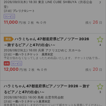
チケットジャム利用規約
2026/09/03(木) 18:30 東京 LINE CUBE SHIBUYA（渋谷公会
7
堂）
[詳細]
プレリクSシート
プライバシーポリシー
コンビニ
特定商取引法に基づく表記
11,000
26
円/枚
2 枚
0 件
残り
日
公演登録依頼
ハラミちゃん 47都道府県ピアノツアー 2026
即決
不正転売禁止法について
～旅するピアノと47の出会い～
4
2026/08/29(土) 16:00 兵庫 アクリエひめじ 大ホール
チケットジャムの取り組み
[詳細]
一般ハラミチケット 座席未定
予定が合わなくなってしまったため出品いたします。 チケットぴあで当選したチケットです。 【お渡し方法】 8月24日より発券可能です。 番号をお伝えいたしますのでコンビニで発券をおこな...
音楽情報
女性
コンビニ
12,000
20
円/枚
2 枚
0 件
残り
日
ハラミちゃん 47都道府県ピアノツアー 2026 ～旅す
るピアノと47の出会い～
3
2026/08/16(日) 16:00 島根 出雲市民会館
[詳細]
一般ハラミチケット座席未定
発券番号をお伝えしますのでローソンにて紙チケットを発券してください。