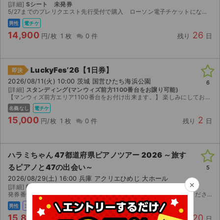
[詳細]
Sシート 未発券
5/27までのプレリクエスト先行受付で購入 ローソン電子チケットになります。ローチケアプリで分配します。購入時、電話番号をお願いします。
男性
電チケ
14,900
26
円/枚
1 枚
0 件
残り
日
LuckyFes’26【1日券】
即決
2026/08/11(火) 10:00 茨城 国営ひたち海浜公園
6
[詳細]
スタンディング(マンウィズ前方1100番台をお譲り可能)
【マンウィズ前方エリア1100番台をお付け出来ます。】 楽しみにしておりましたが、身内の問題で行けなくなり出品いたします。 ローチケで購入しました。ローチケアプリでのお譲りになります。(前方エ...
名義なし
電チケ
15,000
2
円/枚
1 枚
0 件
残り
日
ハラミちゃん 47都道府県ピアノツアー 2026 ～旅す
るピアノと47の出会い～
5
2026/08/29(土) 16:00 兵庫 アクリエひめじ 大ホール
×
[詳細]
特上ハラミチケット座席未定
発券番号をお伝えしますので各コンビニにて紙チケットを発券してください。お座席は紙チケットを発券してみないと分かりませんのでご検討宜しくお願い致します。
男性
コンビニ
15,800
20
円/枚
3 枚
0 件
残り
日