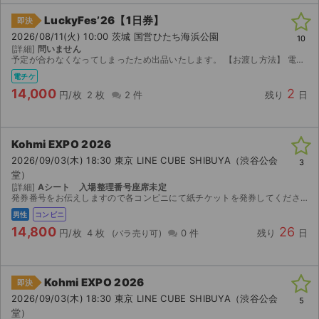
LuckyFes’26【1日券】
即決
2026/08/11(火) 10:00 茨城 国営ひたち海浜公園
10
[詳細]
問いません
予定が合わなくなってしまったため出品いたします。 【お渡し方法】 電子チケット（チケットぴあ／イープラス）にて分配いたします。 分配可能になり次第、取引連絡にてURLをお送りします。 ...
電チケ
14,000
2
円/枚
2 枚
2 件
残り
日
Kohmi EXPO 2026
2026/09/03(木) 18:30 東京 LINE CUBE SHIBUYA（渋谷公会
3
堂）
[詳細]
Aシート 入場整理番号座席未定
発券番号をお伝えしますので各コンビニにて紙チケットを発券してください。お座席は紙チケットを発券してみないと分かりませんのでご検討宜しくお願い致します。
男性
コンビニ
14,800
26
円/枚
4 枚
0 件
残り
日
Kohmi EXPO 2026
即決
2026/09/03(木) 18:30 東京 LINE CUBE SHIBUYA（渋谷公会
5
堂）