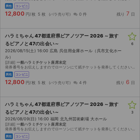
男性
コンビニ
12,800
7
円/枚
5 枚
0 件
残り
日
ハラミちゃん 47都道府県ピアノツアー 2026 ～旅す
るピアノと47の出会い～
6
2026/08/15(土) 16:00 広島 呉信用金庫ホール（呉市文化ホー
ル）
[詳細]
一般ハラミチケット座席未定
発券番号をお伝えしますのでローソンにて紙チケットを発券してください。
男性
コンビニ
12,800
6
円/枚
5 枚
4 件
残り
日
ハラミちゃん 47都道府県ピアノツアー 2026 ～旅す
るピアノと47の出会い～
3
2026/08/09(日) 16:00 福岡 北九州芸術劇場 大ホール
[詳細]
一般ハラミチケット座席未定
発券番号をお伝えしますのでローソンにて紙チケットを発券してください。
男性
コンビニ