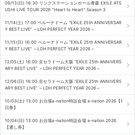
09/13(日) 16:30 リンクステーションホール青森 EXILE ATS
keyboard_arrow_right
USHI LIVE TOUR 2026 "Heart to Heart" Season 3
11/14(土) 17:00 ベルーナドーム ”EXILE 25th ANNIVERSAR
keyboard_arrow_right
Y BEST LIVE” ～LDH PERFECT YEAR 2026～
11/15(日) 16:00 ベルーナドーム ”EXILE 25th ANNIVERSAR
keyboard_arrow_right
Y BEST LIVE” ～LDH PERFECT YEAR 2026～
12/05(土) 16:00 京セラドーム大阪 ”EXILE 25th ANNIVERS
keyboard_arrow_right
ARY BEST LIVE” ～LDH PERFECT YEAR 2026～
12/06(日) 16:00 京セラドーム大阪 ”EXILE 25th ANNIVERS
keyboard_arrow_right
ARY BEST LIVE” ～LDH PERFECT YEAR 2026～
10/03(土) 13:00 お台場a-nation特設会場 a-nation 2026【1
keyboard_arrow_right
日券】
10/04(日) 13:00 お台場a-nation特設会場 a-nation 2026
keyboard_arrow_right
【通し券】