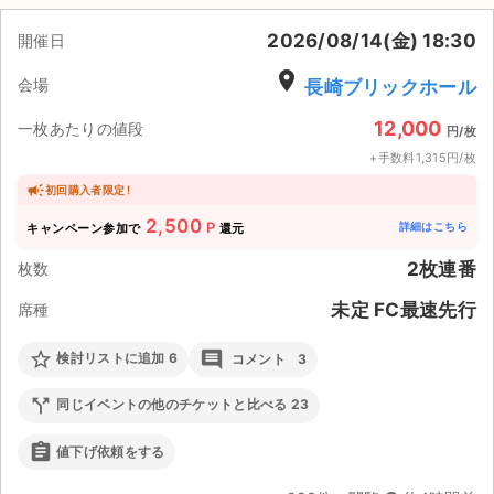
2026/08/14(金) 18:30
ライブ・コンサート（海外）
開催日
place
会場
長崎ブリックホール
イベント
12,000
一枚あたりの値段
円/枚
スポーツ
+手数料1,315円/枚
演劇・ミュージカル
初回購入者限定 !
2,500
P
詳細はこちら
キャンペーン参加で
還元
ご利用ガイド
2枚連番
枚数
ご利用ガイド
未定 FC最速先行
席種
手数料・お支払い方法
star_border
comment
検討リストに追加
6
コメント
3
AIに質問する
call_split
同じイベントの他のチケットと比べる
23
よくある質問
assignment
値下げ依頼をする
お知らせ