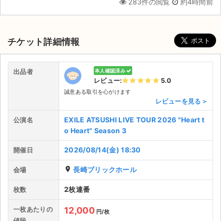
283件の閲覧
約4時間前
チケット詳細情報
出品者
本人確認済み
レビュー:
5.0
誠意ある取引を心がけます
レビューを見る＞
EXILE ATSUSHI LIVE TOUR 2026 "Heart t
公演名
o Heart" Season 3
2026/08/14(金) 18:30
開催日
place
長崎ブリックホール
会場
サイト情報
2枚連番
枚数
チケットジャム運営会社
一枚あたりの
12,000
円/枚
値段