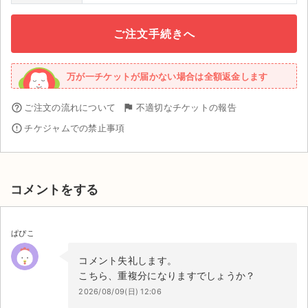
ご注文手続きへ
万が一チケットが届かない場合は全額返金します
help_outline
ご注文の流れについて
flag
不適切なチケットの報告
error_outline
チケジャムでの禁止事項
コメントをする
ぱぴこ
コメント失礼します。
こちら、重複分になりますでしょうか？
2026/08/09(日) 12:06