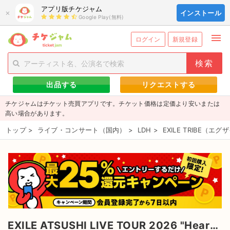
アプリ版チケジャム
×
インストール
Google Play(無料)
menu
person_add
exit_to_app
新規会員登録
ログイン
ログイン
新規登録
チケットを探す
出品する
リクエストする
新着チケット
チケジャムはチケット売買アプリです。チケット価格は定価より安いまたは
値下げしたチケット
高い場合があります。
トップ
>
ライブ・コンサート（国内）
>
LDH
>
EXILE TRIBE（
都道府県からチケットを探す
もうすぐ開催のチケット
チケットのリクエスト一覧
取扱チケット
EXILE ATSUSHI LIVE TOUR 2026 "Heart to Heart" Season 3 のチケット
ライブ・コンサート（国内）