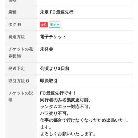
チケットジャム利用規約
未定 FC最速先行
席種
プライバシーポリシー
タグ
女性
電チケ
特定商取引法に基づく表記
電子チケット
発送方法
公演登録依頼
未発券
チケットの発
不正転売禁止法について
券状態
チケットジャムの取り組み
公演より3日前
発送予定
即決取引
取引方法
音楽情報
FC最速先行です！
チケットの説
同行者のみ名義変更可能。
明
ランダムエラー対応不可。
バラ売り不可。
仕事の都合で行けなくなったため出品いたし
ます。
よろしくお願いいたします。