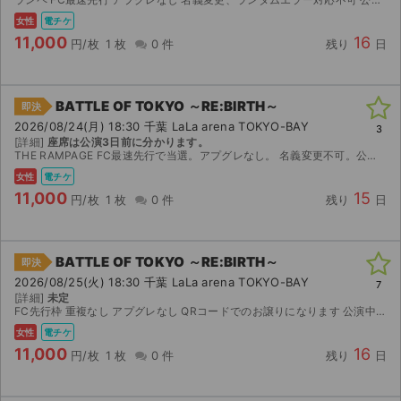
女性
電チケ
11,000
16
円/枚
1 枚
0 件
残り
日
BATTLE OF TOKYO ～RE:BIRTH～
即決
2026/08/24(月) 18:30 千葉 LaLa arena TOKYO-BAY
3
[詳細]
座席は公演3日前に分かります。
THE RAMPAGE FC最速先行で当選。アプグレなし。 名義変更不可。公演中止の場合のみ返金します。 公演3日前にQRコード送らせて頂きます
女性
電チケ
11,000
15
円/枚
1 枚
0 件
残り
日
BATTLE OF TOKYO ～RE:BIRTH～
即決
2026/08/25(火) 18:30 千葉 LaLa arena TOKYO-BAY
7
[詳細]
未定
FC先行枠 重複なし アプグレなし QRコードでのお譲りになります 公演中止以外の返金は致しかねます
女性
電チケ
11,000
16
円/枚
1 枚
0 件
残り
日