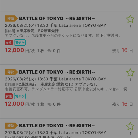
BATTLE OF TOKYO ～RE:BIRTH～
即決
2026/08/25(火) 18:30 千葉 LaLa arena TOKYO-BAY
1
[詳細]
※座席未定 FC最速先行
アプグレなし、名義変更不可のチケットになります。値下げ交渉可。
女性
電チケ
12,000
16
円/枚
1 枚
0 件
残り
日
BATTLE OF TOKYO ～RE:BIRTH～
即決
2026/08/25(火) 18:30 千葉 LaLa arena TOKYO-BAY
1
[詳細]
FC最速先行 座席未定(重複なし) アプグレなし
名義変更不可、ランダムエラー対応不可 公演中止以外のキャンセル一切不可
女性
電チケ
12,000
16
円/枚
1 枚
0 件
残り
日
BATTLE OF TOKYO ～RE:BIRTH～
即決
2026/08/25(火) 18:30 千葉 LaLa arena TOKYO-BAY
1
[詳細]
BBZ FC 最速先行枠 アプグレなし