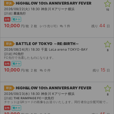
HiGH&LOW 10th ANNIVERSARY FEVER
即決
2026/09/22(火) 18:30 神奈川 Kアリーナ横浜
15
[詳細]
最速先行
女性
電チケ
10,000
44
円/枚
2 枚
1 件
残り
日
BATTLE OF TOKYO ～RE:BIRTH～
即決
2026/08/24(月) 18:30 千葉 LaLa arena TOKYO-BAY
8
[詳細]
FC先行
FC先行で当選したものになります。
女性
電チケ
10,000
15
円/枚
2 枚
0 件
残り
日
HiGH&LOW 10th ANNIVERSARY FEVER
即決
2026/09/23(水) 18:30 神奈川 Kアリーナ横浜
8
[詳細]
THE RAMPAGE FC一次先行
チケットはQRコードの画像をお送りいたします。同行者分は分配可能です。公演中止以外の返金は致しかねますのでご了承ください。
女性
電チケ