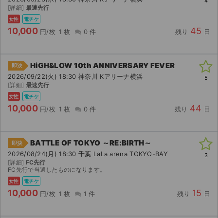
4
[詳細]
最速先行
女性
電チケ
10,000
45
円/枚
1 枚
0 件
残り
日
HiGH&LOW 10th ANNIVERSARY FEVER
即決
2026/09/22(火) 18:30 神奈川 Kアリーナ横浜
5
[詳細]
最速先行
女性
電チケ
10,000
44
円/枚
1 枚
0 件
残り
日
BATTLE OF TOKYO ～RE:BIRTH～
即決
2026/08/24(月) 18:30 千葉 LaLa arena TOKYO-BAY
3
[詳細]
FC先行
FC先行で当選したものになります。
女性
電チケ
10,000
15
円/枚
1 枚
1 件
残り
日