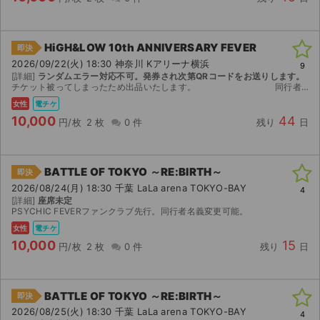
HiGH&LOW 10th ANNIVERSARY FEVER
即決
2026/09/22(火) 18:30 神奈川 Kアリーナ横浜
9
[詳細]
ランダムエラー対応不可。発券され次第QRコードをお送りします。
チケット被ってしまったため出品いたします。 同行者分の変更可能です。 ファンクラブ先行で当選したチケットです。 【お渡し方法】 電子チケットにて分配いたします。 分配...
女性
電チケ
10,000
44
円/枚
2 枚
0 件
残り
日
BATTLE OF TOKYO ～RE:BIRTH～
即決
2026/08/24(月) 18:30 千葉 LaLa arena TOKYO-BAY
4
[詳細]
座席未定
PSYCHIC FEVERファンクラブ先行。同行者名義変更可能。
女性
電チケ
10,000
15
円/枚
2 枚
0 件
残り
日
BATTLE OF TOKYO ～RE:BIRTH～
即決
2026/08/25(火) 18:30 千葉 LaLa arena TOKYO-BAY
4