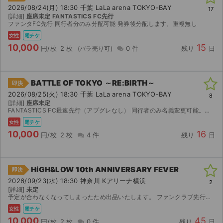
2026/08/24(月) 18:30 千葉 LaLa arena TOKYO-BAY
17
[詳細]
座席未定 FANTASTICS FC先行
ファンタFC先行 同行者分のみ分配可能 発券後分配します。重複無し
女性
電チケ
10,000
15
円/枚
2 枚
0 件
残り
日
BATTLE OF TOKYO ～RE:BIRTH～
即決
2026/08/25(火) 18:30 千葉 LaLa arena TOKYO-BAY
8
[詳細]
座席未定
FANTASTICS FC最速先行（アプグレなし） 同行者のみ名義変更可能。（重複分ではありませ ん。） 公演中止以外での返金不可。 お値下げ等、ご質問ありましたらコメントにてお願いします。
女性
電チケ
10,000
16
円/枚
2 枚
4 件
残り
日
HiGH&LOW 10th ANNIVERSARY FEVER
即決
2026/09/23(水) 18:30 神奈川 Kアリーナ横浜
2
[詳細]
未定
予定が合わなくなってしまったため出品いたします。 ファンクラブ先行で当選したチケットです。 【お渡し方法】 電子チケット（チケットぴあ／イープラス）にて分配いたします。 分配可能になり次第、取...
女性
電チケ
10,000
45
円/枚
2 枚
0 件
残り
日