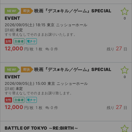
映画『デス≠キル／ゲ―ム』SPECIAL
NEW!
即決
EVENT
0
2026/09/05(土) 18:15 東京 ニッショーホール
[詳細]
未定
すり替えなしでそのままお譲りいたします。
女性
主催者
電チケ
12,000
27
円/枚
1 枚
0 件
残り
日
映画『デス≠キル／ゲ―ム』SPECIAL
NEW!
即決
EVENT
0
2026/09/05(土) 15:00 東京 ニッショーホール
[詳細]
未定
すり替えなしでそのままお譲り致します。
女性
主催者
電チケ
12,000
27
円/枚
1 枚
0 件
残り
日
BATTLE OF TOKYO ～RE:BIRTH～