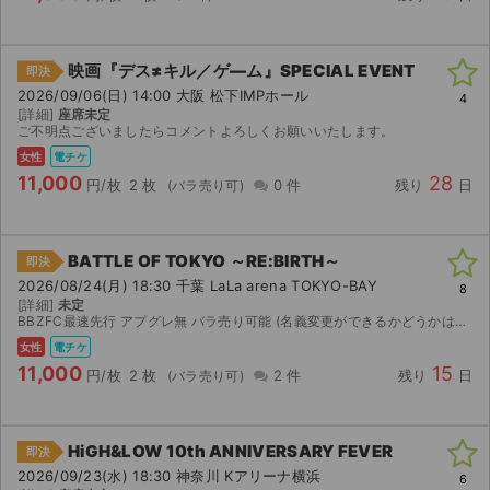
映画『デス≠キル／ゲ―ム』SPECIAL EVENT
即決
2026/09/06(日) 14:00 大阪 松下IMPホール
4
[詳細]
座席未定
ご不明点ございましたらコメントよろしくお願いいたします。
女性
電チケ
11,000
28
円/枚
2 枚
0 件
残り
日
BATTLE OF TOKYO ～RE:BIRTH～
即決
2026/08/24(月) 18:30 千葉 LaLa arena TOKYO-BAY
8
[詳細]
未定
BBZFC最速先行 アプグレ無 バラ売り可能 (名義変更ができるかどうかは発券されてからの確認となります)
女性
電チケ
11,000
15
円/枚
2 枚
2 件
残り
日
HiGH&LOW 10th ANNIVERSARY FEVER
即決
2026/09/23(水) 18:30 神奈川 Kアリーナ横浜
6