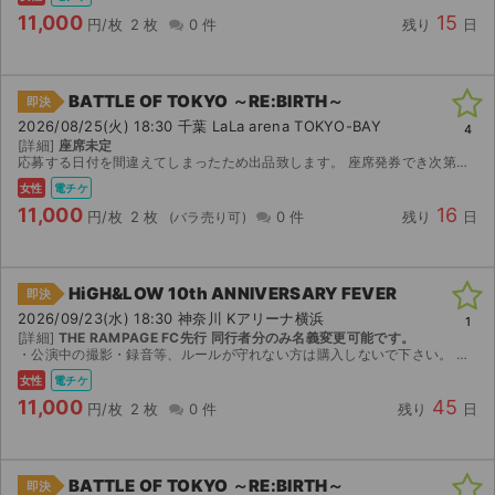
11,000
15
円/枚
2 枚
0 件
残り
日
BATTLE OF TOKYO ～RE:BIRTH～
即決
2026/08/25(火) 18:30 千葉 LaLa arena TOKYO-BAY
4
[詳細]
座席未定
応募する日付を間違えてしまったため出品致します。 座席発券でき次第の分配となります。
女性
電チケ
11,000
16
円/枚
2 枚
0 件
残り
日
HiGH&LOW 10th ANNIVERSARY FEVER
即決
2026/09/23(水) 18:30 神奈川 Kアリーナ横浜
1
[詳細]
THE RAMPAGE FC先行 同行者分のみ名義変更可能です。
・公演中の撮影・録音等、ルールが守れない方は購入しないで下さい。 ・代理購入はしないで下さい。必ず取引されるご本人がご購入下さい。 ・同行者分はticketbookで分配しますのでご購入後、...
女性
電チケ
11,000
45
円/枚
2 枚
0 件
残り
日
BATTLE OF TOKYO ～RE:BIRTH～
即決