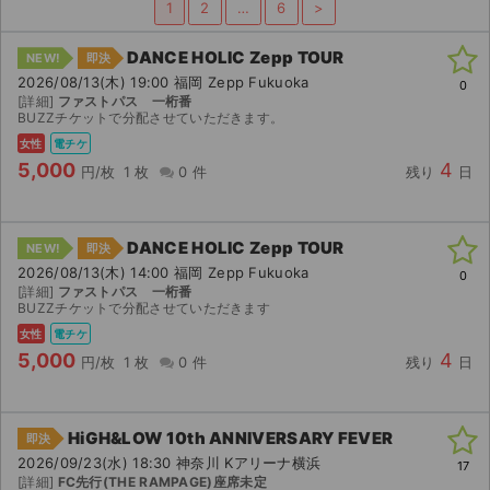
1
2
…
6
>
ライブ・コンサート（海外）
DANCE HOLIC Zepp TOUR
NEW!
即決
2026/08/13(木) 19:00 福岡 Zepp Fukuoka
イベント
0
[詳細]
ファストパス 一桁番
BUZZチケットで分配させていただきます。
スポーツ
女性
電チケ
5,000
4
円/枚
1 枚
0 件
残り
日
演劇・ミュージカル
ご利用ガイド
DANCE HOLIC Zepp TOUR
NEW!
即決
2026/08/13(木) 14:00 福岡 Zepp Fukuoka
0
ご利用ガイド
[詳細]
ファストパス 一桁番
BUZZチケットで分配させていただきます
手数料・お支払い方法
女性
電チケ
5,000
4
円/枚
1 枚
0 件
残り
日
AIに質問する
よくある質問
HiGH&LOW 10th ANNIVERSARY FEVER
即決
2026/09/23(水) 18:30 神奈川 Kアリーナ横浜
17
お知らせ
[詳細]
FC先行(THE RAMPAGE)座席未定