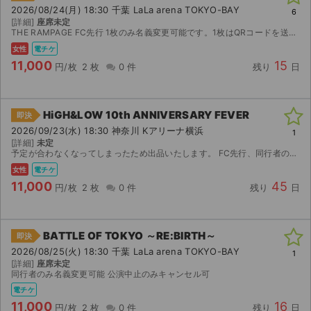
2026/08/24(月) 18:30 千葉 LaLa arena TOKYO-BAY
6
[詳細]
座席未定
THE RAMPAGE FC先行 1枚のみ名義変更可能です。1枚はQRコードを送信します。ランダムエラー対応不可です。 アプグレではありません。 重複なし
女性
電チケ
11,000
15
円/枚
2 枚
0 件
残り
日
HiGH&LOW 10th ANNIVERSARY FEVER
即決
2026/09/23(水) 18:30 神奈川 Kアリーナ横浜
1
[詳細]
未定
予定が合わなくなってしまったため出品いたします。 FC先行、同行者のみ名義変更可能です。 公演が中止となった場合のみ、手数料を差し引いた金額を返金いたします。 取引確定後のキャンセルはお受けで...
女性
電チケ
11,000
45
円/枚
2 枚
0 件
残り
日
BATTLE OF TOKYO ～RE:BIRTH～
即決
2026/08/25(火) 18:30 千葉 LaLa arena TOKYO-BAY
1
[詳細]
座席未定
同行者のみ名義変更可能 公演中止のみキャンセル可
電チケ
11,000
16
円/枚
2 枚
0 件
残り
日