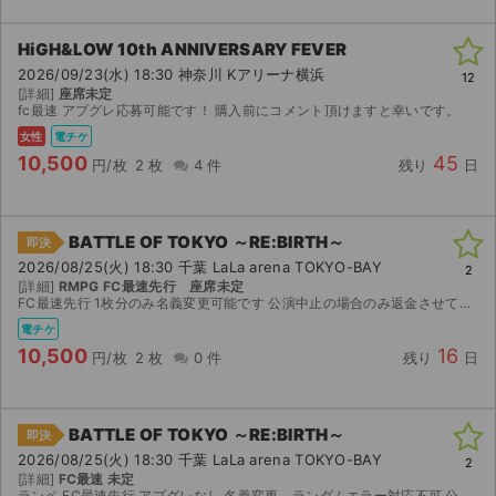
HiGH&LOW 10th ANNIVERSARY FEVER
2026/09/23(水) 18:30 神奈川 Kアリーナ横浜
12
[詳細]
座席未定
fc最速 アプグレ応募可能です！ 購入前にコメント頂けますと幸いです。
女性
電チケ
10,500
45
円/枚
2 枚
4 件
残り
日
BATTLE OF TOKYO ～RE:BIRTH～
即決
2026/08/25(火) 18:30 千葉 LaLa arena TOKYO-BAY
2
[詳細]
RMPG FC最速先行 座席未定
FC最速先行 1枚分のみ名義変更可能です 公演中止の場合のみ返金させていただきます
電チケ
10,500
16
円/枚
2 枚
0 件
残り
日
BATTLE OF TOKYO ～RE:BIRTH～
即決
2026/08/25(火) 18:30 千葉 LaLa arena TOKYO-BAY
2
[詳細]
FC最速 未定
ランペ FC最速先行 アプグレなし 名義変更、ランダムエラー対応不可 公演中止の場合のみ返金対応可