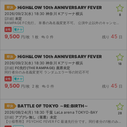
チケットジャム利用規約
HiGH&LOW 10th ANNIVERSARY FEVER
即決
プライバシーポリシー
2026/09/23(水) 18:30 神奈川 Kアリーナ横浜
8
[詳細]
未定
RAMPAGE FC先行。 単番の為名義変更不可。 公演中止以外のキャンセル返金不可です。
特定商取引法に基づく表記
女性
電チケ
9,500
45
円/枚
1 枚
0 件
残り
日
公演登録依頼
不正転売禁止法について
HiGH&LOW 10th ANNIVERSARY FEVER
即決
チケットジャムの取り組み
2026/09/23(水) 18:30 神奈川 Kアリーナ横浜
18
[詳細]
FC先行(THE RAMPAGE) 座席未定
同行者分のみ名義変更可 ランダムエラー等の対応不可
音楽情報
女性
電チケ
9,500
45
円/枚
2 枚
0 件
残り
日
BATTLE OF TOKYO ～RE:BIRTH～
即決
2026/08/24(月) 18:30 千葉 LaLa arena TOKYO-BAY
28
[詳細]
アプグレ無し（落選）未定
【り様専用】 PSYCHIC FEVER FC 最速先行分です。同行者分の1枚のみ名義変更可能です。