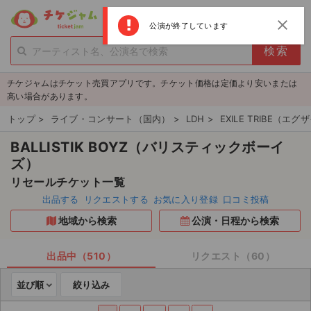
menu
ログイン
新規登録
close
公演が終了しています
person_add
exit_to_app
新規会員登録
ログイン
チケジャムはチケット売買アプリです。チケット価格は定価より安いまたは
チケットを探す
高い場合があります。
新着チケット
トップ
>
ライブ・コンサート（国内）
>
LDH
>
EXILE TRIBE（
BALLISTIK BOYZ（バリスティックボーイ
値下げしたチケット
ズ）
都道府県からチケットを探す
リセールチケット一覧
出品する
リクエストする
お気に入り登録
口コミ投稿
もうすぐ開催のチケット
地域から検索
公演・日程から検索
チケットのリクエスト一覧
出品中（510）
リクエスト（60）
取扱チケット
並び順
絞り込み
ライブ・コンサート（国内）