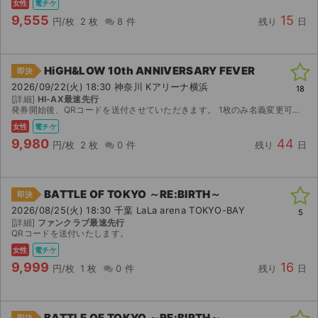
女性
電チケ
9,555
15
円/枚
2 枚
8 件
残り
日
HiGH&LOW 10th ANNIVERSARY FEVER
即決
2026/09/22(火) 18:30 神奈川 Kアリーナ横浜
18
[詳細]
HI-AX最速先行
発券開始後、QRコードを送付させていただきます。 1枚のみ名義変更可能です。 ランダムエラー、本人確認対応不可。
女性
電チケ
9,980
44
円/枚
2 枚
0 件
残り
日
BATTLE OF TOKYO ～RE:BIRTH～
即決
2026/08/25(火) 18:30 千葉 LaLa arena TOKYO-BAY
5
[詳細]
ファンクラブ最速先行
QRコードを送付いたします。
女性
電チケ
9,999
16
円/枚
1 枚
0 件
残り
日
BATTLE OF TOKYO ～RE:BIRTH～
即決