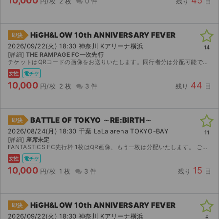
10,000
45
円/枚
2 枚
0 件
残り
日
HiGH&LOW 10th ANNIVERSARY FEVER
即決
2026/09/22(火) 18:30 神奈川 Kアリーナ横浜
14
[詳細]
THE RAMPAGE FC一次先行
チケットはQRコードの画像をお送りいたします。同行者分は分配可能です。公演中止以外の返金は致しかねますのでご了承ください。
女性
電チケ
10,000
44
円/枚
2 枚
3 件
残り
日
BATTLE OF TOKYO ～RE:BIRTH～
即決
2026/08/24(月) 18:30 千葉 LaLa arena TOKYO-BAY
11
[詳細]
座席未定
FANTASTICS FC先行枠 1枚はQR画像、もう一枚は分配いたします。 ご購入後に分配先として、ticketbook登録済みのメールアドレスをご連絡ください。 公演が中止となった場合の...
女性
電チケ
10,000
15
円/枚
1 枚
3 件
残り
日
HiGH&LOW 10th ANNIVERSARY FEVER
即決
2026/09/22(火) 18:30 神奈川 Kアリーナ横浜
6