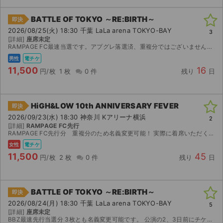
BATTLE OF TOKYO ～RE:BIRTH～
即決
2026/08/25(火) 18:30 千葉 LaLa arena TOKYO-BAY
3
[詳細]
座席未定
RAMPAGE FC最速当選です。アプグレ落選済、重複分ではございません。ご購入後名義お教え可能です。 発券開始しましたらすぐQRコード画像でのお渡しとなります。 公演中止の場合は手数料を差し...
男性
電チケ
11,500
16
円/枚
1 枚
0 件
残り
日
HiGH&LOW 10th ANNIVERSARY FEVER
即決
2026/09/23(水) 18:30 神奈川 Kアリーナ横浜
2
[詳細]
RAMPAGE FC先行
RAMPAGE FC先行分 重複分のため名義変更可能！ 実際に着席いただく座席と異なってもよろしければ2枚とも名義変更での分配も可能です！名義変更での分配であればランダムエラーもご自身で対応いた...
女性
電チケ
11,500
45
円/枚
2 枚
0 件
残り
日
BATTLE OF TOKYO ～RE:BIRTH～
即決
2026/08/24(月) 18:30 千葉 LaLa arena TOKYO-BAY
5
[詳細]
座席未定
BBZ最速先行当選分 3枚とも名義変更可能です。 公演の2、3日前にチケットブックに登録しているメールアドレスを送っていただければ分配いたします。 なお、重複分のため3枚とも名義変更可能です...