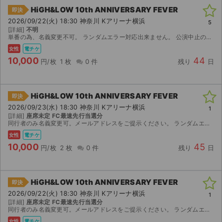
HiGH&LOW 10th ANNIVERSARY FEVER
即決
2026/09/22(火) 18:30 神奈川 Kアリーナ横浜
5
[詳細]
不明
単番の為、名義変更不可。 ランダムエラー対応出来ません。 公演中止の場合のみ返金いたしますがその他の理由での返金には一切応じられませんので改めご了承ください。 アプグレに関してはご購入後、希望が...
女性
電チケ
10,000
44
円/枚
1 枚
0 件
残り
日
HiGH&LOW 10th ANNIVERSARY FEVER
即決
2026/09/23(水) 18:30 神奈川 Kアリーナ横浜
1
[詳細]
座席未定 FC最速先行当選分
同行者のみ名義変更可。メールアドレスをご提示ください。 ランダムエラー、公演中止以外の返品不可。
女性
電チケ
10,000
45
円/枚
2 枚
0 件
残り
日
HiGH&LOW 10th ANNIVERSARY FEVER
即決
2026/09/22(火) 18:30 神奈川 Kアリーナ横浜
1
[詳細]
座席未定 FC最速先行当選分
同行者のみ名義変更可。メールアドレスをご提示ください。 ランダムエラー、公演中止以外の返品不可。
女性
電チケ