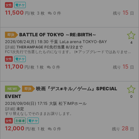
女性
電チケ
11,500
15
円/枚
3 枚
0 件
残り
日
BATTLE OF TOKYO ～RE:BIRTH～
即決
2026/08/24(月) 18:30 千葉 LaLa arena TOKYO-BAY
4
[詳細]
THERAMPAGE FC先行当選 8/22まで
FC1次先行で当選したものになります。 (※アップグレードではありません) 重複分ではございません。 名義変更不可です。 チケットダウンロード可能になりましたら、 QRコードの画像を送信い...
女性
電チケ
11,700
15
円/枚
1 枚
0 件
残り
日
映画『デス≠キル／ゲ―ム』SPECIAL
NEW!
即決
EVENT
0
2026/09/06(日) 17:15 大阪 松下IMPホール
[詳細]
未定
すり替えなしでそのままお譲りします。
女性
主催者
電チケ
12,000
28
円/枚
1 枚
0 件
残り
日