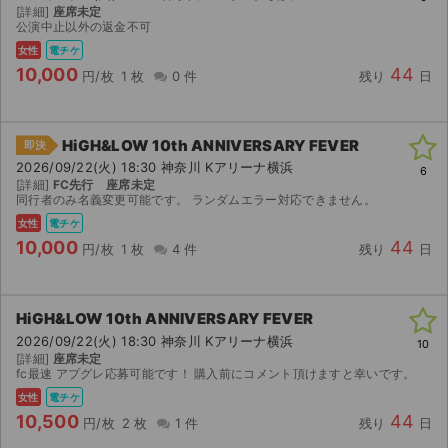
[詳細]
座席未定
公演中止以外の返金不可
女性
電チケ
10,000
44
円/枚
1 枚
0 件
残り
日
HiGH&LOW 10th ANNIVERSARY FEVER
即決
2026/09/22(火) 18:30 神奈川 Kアリーナ横浜
6
[詳細]
FC先行 座席未定
同行者のみ名義変更可能です。 ランダムエラー対応できません。
女性
電チケ
10,000
44
円/枚
1 枚
4 件
残り
日
HiGH&LOW 10th ANNIVERSARY FEVER
2026/09/22(火) 18:30 神奈川 Kアリーナ横浜
10
[詳細]
座席未定
fc最速 アプグレ応募可能です！ 購入前にコメント頂けますと幸いです。
女性
電チケ
10,500
44
円/枚
2 枚
1 件
残り
日