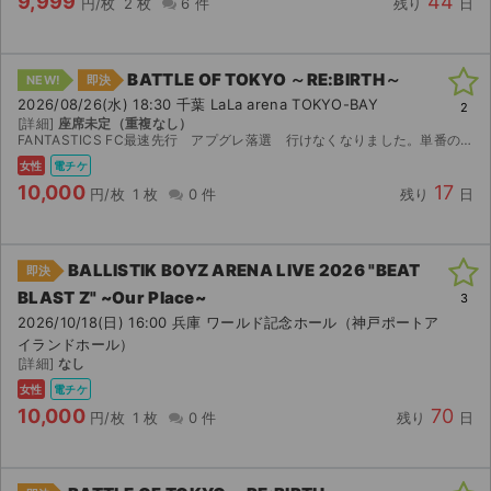
9,999
44
円/枚
2 枚
6 件
残り
日
BATTLE OF TOKYO ～RE:BIRTH～
NEW!
即決
2026/08/26(水) 18:30 千葉 LaLa arena TOKYO-BAY
2
[詳細]
座席未定（重複なし）
FANTASTICS FC最速先行 アプグレ落選 行けなくなりました。単番のため名義変更不可 エラー対応不可 QR画像を送付いたします。公演中止以外の如何なる場合も返金不可。
女性
電チケ
10,000
17
円/枚
1 枚
0 件
残り
日
BALLISTIK BOYZ ARENA LIVE 2026 "BEAT
即決
BLAST Z" ~Our Place~
3
2026/10/18(日) 16:00 兵庫 ワールド記念ホール（神戸ポートア
イランドホール）
[詳細]
なし
女性
電チケ
10,000
70
円/枚
1 枚
0 件
残り
日