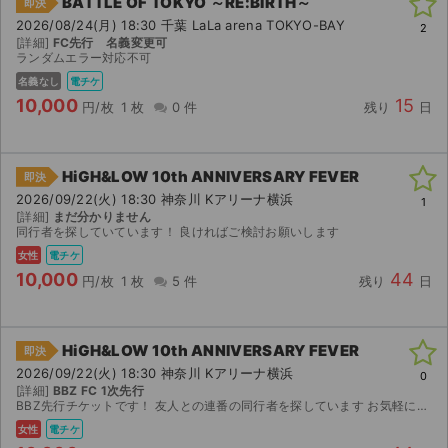
BATTLE OF TOKYO ～RE:BIRTH～
即決
2026/08/24(月) 18:30 千葉 LaLa arena TOKYO-BAY
2
[詳細]
FC先行 名義変更可
ランダムエラー対応不可
名義なし
電チケ
10,000
15
円/枚
1 枚
0 件
残り
日
HiGH&LOW 10th ANNIVERSARY FEVER
即決
2026/09/22(火) 18:30 神奈川 Kアリーナ横浜
1
[詳細]
まだ分かりません
同行者を探していています！ 良ければご検討お願いします
女性
電チケ
10,000
44
円/枚
1 枚
5 件
残り
日
HiGH&LOW 10th ANNIVERSARY FEVER
即決
2026/09/22(火) 18:30 神奈川 Kアリーナ横浜
0
[詳細]
BBZ FC 1次先行
BBZ先行チケットです！ 友人との連番の同行者を探しています お気軽にお声掛けください
女性
電チケ