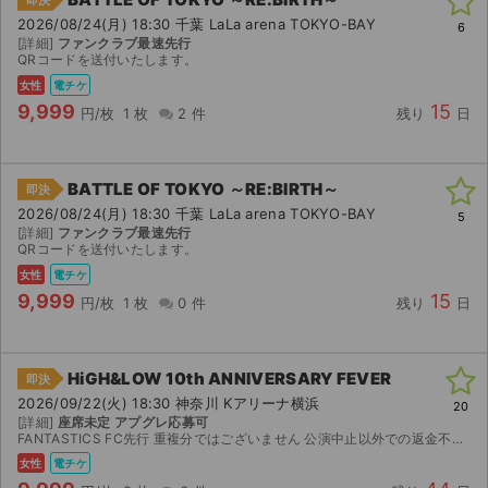
2026/08/24(月) 18:30 千葉 LaLa arena TOKYO-BAY
6
[詳細]
ファンクラブ最速先行
QRコードを送付いたします。
女性
電チケ
9,999
15
円/枚
1 枚
2 件
残り
日
BATTLE OF TOKYO ～RE:BIRTH～
即決
2026/08/24(月) 18:30 千葉 LaLa arena TOKYO-BAY
5
[詳細]
ファンクラブ最速先行
QRコードを送付いたします。
女性
電チケ
9,999
15
円/枚
1 枚
0 件
残り
日
HiGH&LOW 10th ANNIVERSARY FEVER
即決
2026/09/22(火) 18:30 神奈川 Kアリーナ横浜
20
[詳細]
座席未定 アプグレ応募可
FANTASTICS FC先行 重複分ではございません 公演中止以外での返金不可 アプグレ応募可(当選後に専用出品にて上乗せ分いただきます)
女性
電チケ