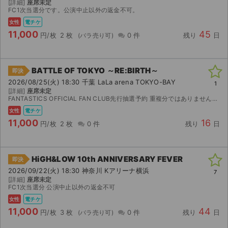
[詳細]
座席未定
FC1次当選分です。公演中止以外の返金不可。
女性
電チケ
11,000
45
円/枚
2 枚
0 件
残り
日
BATTLE OF TOKYO ～RE:BIRTH～
即決
2026/08/25(火) 18:30 千葉 LaLa arena TOKYO-BAY
1
[詳細]
座席未定
FANTASTICS OFFICIAL FAN CLUB先行抽選予約 重複分ではありません。同行者名義変更可能
女性
電チケ
11,000
16
円/枚
2 枚
0 件
残り
日
HiGH&LOW 10th ANNIVERSARY FEVER
即決
2026/09/22(火) 18:30 神奈川 Kアリーナ横浜
7
[詳細]
座席未定
FC1次当選分 公演中止以外の返金不可
女性
電チケ
11,000
44
円/枚
3 枚
0 件
残り
日