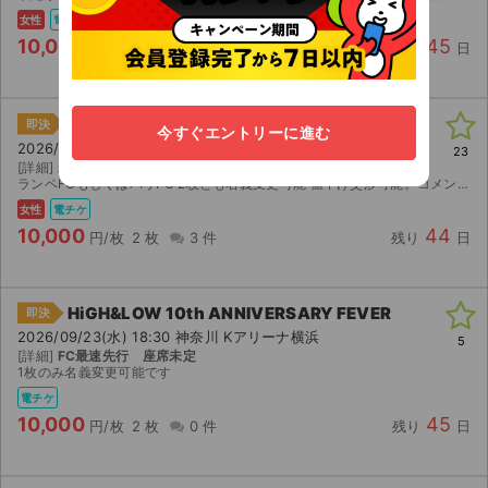
女性
電チケ
10,000
45
円/枚
2 枚
0 件
残り
日
HiGH&LOW 10th ANNIVERSARY FEVER
即決
今すぐエントリーに進む
2026/09/22(火) 18:30 神奈川 Kアリーナ横浜
23
[詳細]
未定
ランペFCもしくはバリFC 2枚とも名義変更可能 値下げ交渉可能。コメントください アプグレ申込予定です。(アプグレ当落で値段変わります)
女性
電チケ
10,000
44
円/枚
2 枚
3 件
残り
日
HiGH&LOW 10th ANNIVERSARY FEVER
即決
2026/09/23(水) 18:30 神奈川 Kアリーナ横浜
5
[詳細]
FC最速先行 座席未定
1枚のみ名義変更可能です
電チケ
10,000
45
円/枚
2 枚
0 件
残り
日