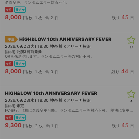
名義変更、ランダムエラー対応不可。
女性
電チケ
8,000
45
円/枚
1 枚
2 件
残り
日
HiGH&LOW 10th ANNIVERSARY FEVER
即決
2026/09/22(火) 18:30 神奈川 Kアリーナ横浜
17
[詳細]
公演3日前発券
QR画像送信します。ランダムエラー等の対応不可。
女性
電チケ
8,000
44
円/枚
1 枚
0 件
残り
日
HiGH&LOW 10th ANNIVERSARY FEVER
2026/09/23(水) 18:30 神奈川 Kアリーナ横浜
4
[詳細]
未定
FC先行。 1枚は名義変更可能。 ランダムエラー等対応不可。 即決に変更しますので購入の際はコメントお願いします。
サイト情報
女性
電チケ
9,300
45
円/枚
2 枚
1 件
残り
日
チケットジャム運営会社