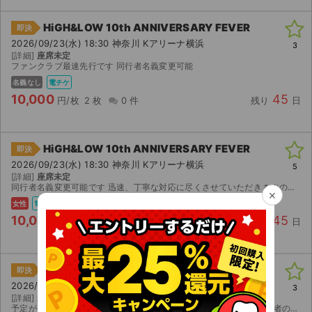
HiGH&LOW 10th ANNIVERSARY FEVER
即決
2026/09/23(水) 18:30 神奈川 Kアリーナ横浜
3
[詳細]
座席未定
ファンクラブ最速先行です 同行者名義変更可能
名義なし
電チケ
10,000
45
円/枚
2 枚
0 件
残り
日
HiGH&LOW 10th ANNIVERSARY FEVER
即決
2026/09/23(水) 18:30 神奈川 Kアリーナ横浜
5
[詳細]
座席未定
同行者名義変更可能です 迅速、丁寧な対応に尽くさせていただきますので、よろしくお願いします
×
女性
電チケ
10,000
45
円/枚
2 枚
0 件
残り
日
HiGH&LOW 10th ANNIVERSARY FEVER
即決
2026/09/23(水) 18:30 神奈川 Kアリーナ横浜
3
[詳細]
未定
予定が合わなくなってしまったため出品いたします。 FC先行、同行者のみ名義変更可能 公演が中止となった場合のみ、手数料を差し引いた金額を返金いたします。 取引確定後のキャンセルはお受けできませ...