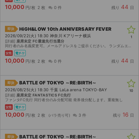
10,000
44
円/枚
2 枚
0 件
残り
日
HiGH&LOW 10th ANNIVERSARY FEVER
即決
2026/09/22(火) 18:30 神奈川 Kアリーナ横浜
1
[詳細]
座席未定 FC最速先行当選分
同行者のみ名義変更可。メールアドレスをご提示ください。 ランダムエラー、公演中止以外の返品不可。
女性
電チケ
10,000
44
円/枚
2 枚
0 件
残り
日
BATTLE OF TOKYO ～RE:BIRTH～
即決
2026/08/25(火) 18:30 千葉 LaLa arena TOKYO-BAY
10
[詳細]
座席未定 FANTASTICS FC先行
ファンタFC先行 同行者分のみ分配可能 発券後分配します。重複無し
女性
電チケ
10,000
16
円/枚
2 枚
3 件
残り
日
BATTLE OF TOKYO ～RE:BIRTH～
即決