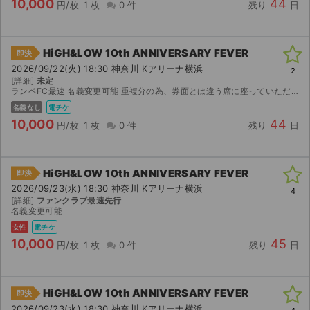
10,000
44
円/枚
1 枚
0 件
残り
日
HiGH&LOW 10th ANNIVERSARY FEVER
即決
2026/09/22(火) 18:30 神奈川 Kアリーナ横浜
2
[詳細]
未定
ランペFC最速 名義変更可能 重複分の為、券面とは違う席に座っていただく場合があります 同時入場可能 座席確認後分配します 公演が中止となった場合のみ返金
名義なし
電チケ
10,000
44
円/枚
1 枚
0 件
残り
日
HiGH&LOW 10th ANNIVERSARY FEVER
即決
2026/09/23(水) 18:30 神奈川 Kアリーナ横浜
4
[詳細]
ファンクラブ最速先行
名義変更可能
女性
電チケ
10,000
45
円/枚
1 枚
0 件
残り
日
HiGH&LOW 10th ANNIVERSARY FEVER
即決
2026/09/23(水) 18:30 神奈川 Kアリーナ横浜