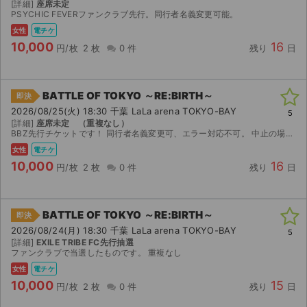
[詳細]
座席未定
PSYCHIC FEVERファンクラブ先行。同行者名義変更可能。
女性
電チケ
10,000
16
円/枚
2 枚
0 件
残り
日
BATTLE OF TOKYO ～RE:BIRTH～
即決
2026/08/25(火) 18:30 千葉 LaLa arena TOKYO-BAY
5
[詳細]
座席未定 （重複なし）
BBZ先行チケットです！ 同行者名義変更可、エラー対応不可。 中止の場合のみ返金いたします。
女性
電チケ
10,000
16
円/枚
2 枚
0 件
残り
日
BATTLE OF TOKYO ～RE:BIRTH～
即決
2026/08/24(月) 18:30 千葉 LaLa arena TOKYO-BAY
5
[詳細]
EXILE TRIBE FC先行抽選
ファンクラブで当選したものです。 重複なし
女性
電チケ
10,000
15
円/枚
2 枚
0 件
残り
日