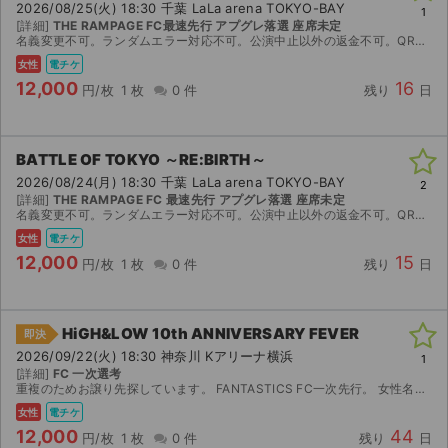
2026/08/25(火) 18:30 千葉 LaLa arena TOKYO-BAY
1
[詳細]
THE RAMPAGE FC最速先行 アプグレ落選 座席未定
名義変更不可。ランダムエラー対応不可。公演中止以外の返金不可。QRコード送ります。
女性
電チケ
12,000
16
円/枚
1 枚
0 件
残り
日
BATTLE OF TOKYO ～RE:BIRTH～
2026/08/24(月) 18:30 千葉 LaLa arena TOKYO-BAY
2
[詳細]
THE RAMPAGE FC 最速先行 アプグレ落選 座席未定
名義変更不可。ランダムエラー対応不可。公演中止以外の返金不可。QRコード送ります。
女性
電チケ
12,000
15
円/枚
1 枚
0 件
残り
日
HiGH&LOW 10th ANNIVERSARY FEVER
即決
2026/09/22(火) 18:30 神奈川 Kアリーナ横浜
1
[詳細]
FC 一次選考
重複のためお譲り先探しています。 FANTASTICS FC一次先行。 女性名義（名義変更不可）です。 チケット発券開始は公演3日前を予定しています。 ランダムエラーの対応と返金不可...
女性
電チケ
12,000
44
円/枚
1 枚
0 件
残り
日