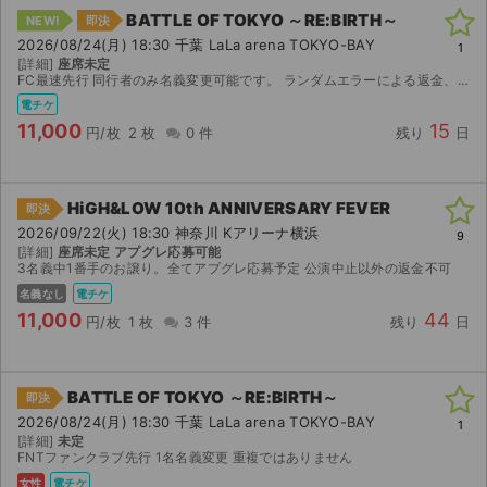
BATTLE OF TOKYO ～RE:BIRTH～
NEW!
即決
2026/08/24(月) 18:30 千葉 LaLa arena TOKYO-BAY
1
[詳細]
座席未定
FC最速先行 同行者のみ名義変更可能です。 ランダムエラーによる返金、対応不可です。
電チケ
11,000
15
円/枚
2 枚
0 件
残り
日
HiGH&LOW 10th ANNIVERSARY FEVER
即決
2026/09/22(火) 18:30 神奈川 Kアリーナ横浜
9
[詳細]
座席未定 アプグレ応募可能
3名義中1番手のお譲り。全てアプグレ応募予定 公演中止以外の返金不可
名義なし
電チケ
11,000
44
円/枚
1 枚
3 件
残り
日
BATTLE OF TOKYO ～RE:BIRTH～
即決
2026/08/24(月) 18:30 千葉 LaLa arena TOKYO-BAY
1
[詳細]
未定
FNTファンクラブ先行 1名名義変更 重複ではありません
女性
電チケ