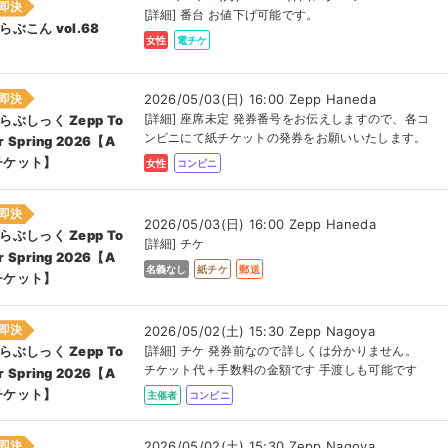
即決
[詳細] 番台 お値下げ可能です。
らぶこん vol.68
女性
電チケ
即決
2026/05/03(日) 16:00 Zepp Haneda
[詳細] 座席未定 発券番号をお伝えしますので、各コ
らぶしっく Zepp To
ンビニにて紙チケットの発券をお願いいたします。
r Spring 2026【A
チケット】
女性
コンビニ
即決
2026/05/03(日) 16:00 Zepp Haneda
らぶしっく Zepp To
[詳細] チケ
r Spring 2026【A
名義なし
紙チケ
郵送
チケット】
即決
2026/05/02(土) 15:30 Zepp Nagoya
[詳細] チケ 発券前なので詳しくは分かりません。
らぶしっく Zepp To
チケット代＋手数料の金額です 手渡しも可能です
r Spring 2026【A
チケット】
主催者
コンビニ
即決
2026/05/02(土) 15:30 Zepp Nagoya