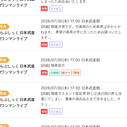
しまったため出品いたします。
館ワンマンライブ
女性
コンビニ
2026/07/30(木) 17:00 日本武道館
即決
[詳細] 階後方席です。引換前のため座席は分かりか
ねます。 希望の座席が手に入ったためお譲りいたし
#らぶしっく 日本武道
ます...
館ワンマンライブ
女性
コンビニ
2026/07/30(木) 17:00 日本武道館
即決
[詳細] 階席前方
#らぶしっく 日本武道
館ワンマンライブ
女性
主催者
紙チケ
郵送
2026/07/30(木) 17:00 日本武道館
即決
[詳細] 階後方スタンド指定席 同じ公演の別の席も当
選してしまい、重複の為出品させて頂きました。チ
#らぶしっく 日本武道
ケッ...
館ワンマンライブ
女性
コンビニ
2026/07/30(木) 17:00 日本武道館
即決