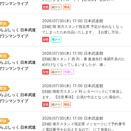
館ワンマンライブ
女性
紙チケ
郵送
2026/07/30(木) 17:00 日本武道館
即決
[詳細] 階 前方スタンド指定席 予定が合わなくなっ
#らぶしっく 日本武道
てしまったため出品いたします。 【お渡し方法...
館ワンマンライブ
女性
電チケ
2026/07/30(木) 17:00 日本武道館
即決
[詳細] 階スタンド 西 列 - 番 最速先行 体調不良のた
#らぶしっく 日本武道
め行けなくなってしまいましたが、連...
館ワンマンライブ
女性
紙チケ
手渡し
2026/07/30(木) 17:00 日本武道館
即決
[詳細] 階前方スタンド 列 レターパックにて発送し
#らぶしっく 日本武道
ます。 【注意事項】 公演が中止となった場合の...
館ワンマンライブ
女性
紙チケ
郵送
2026/07/30(木) 17:00 日本武道館
即決
[詳細] 後方スタンド指定席 メッセージにて予約番号
#らぶしっく 日本武道
と電話番号をお伝えするので、 にて発券お...