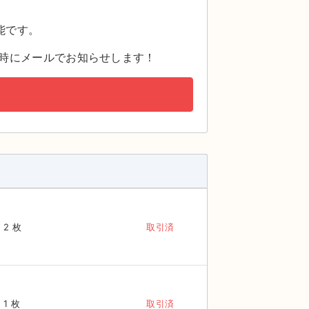
。
能です。
時にメールでお知らせします！
2 枚
取引済
1 枚
取引済