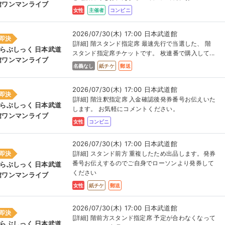
館ワンマンライブ
女性
主催者
コンビニ
2026/07/30(木) 17:00 日本武道館
即決
[詳細] 階スタンド指定席 最速先行で当選した、 階
#らぶしっく 日本武道
スタンド指定席チケットです。 枚連番で購入して...
館ワンマンライブ
名義なし
紙チケ
郵送
2026/07/30(木) 17:00 日本武道館
即決
[詳細] 階注釈指定席 入金確認後発券番号お伝えいた
#らぶしっく 日本武道
します。 お気軽にコメントください。
館ワンマンライブ
女性
コンビニ
2026/07/30(木) 17:00 日本武道館
即決
[詳細] スタンド前方 重複したため出品します。発券
番号お伝えするのでご自身でローソンより発券して
#らぶしっく 日本武道
ください
館ワンマンライブ
女性
紙チケ
郵送
2026/07/30(木) 17:00 日本武道館
即決
[詳細] 階前方スタンド指定席 予定が合わなくなって
#らぶしっく 日本武道