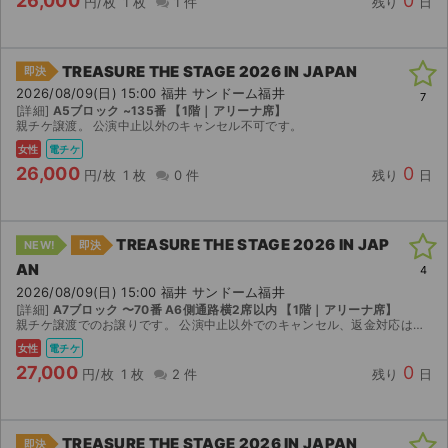
26,000
0
円/枚
1 枚
1 件
残り
日
TREASURE THE STAGE 2026 IN JAPAN
即決
2026/08/09(日) 15:00 福井 サンドーム福井
7
[詳細]
A5ブロック ~135番 【1階｜アリーナ席】
親チケ譲渡。 公演中止以外のキャンセル不可です。
女性
電チケ
26,000
0
円/枚
1 枚
0 件
残り
日
TREASURE THE STAGE 2026 IN JAP
NEW!
即決
AN
4
2026/08/09(日) 15:00 福井 サンドーム福井
[詳細]
A7ブロック 〜70番 A6側通路横2席以内 【1階｜アリーナ席】
親チケ譲渡でのお譲りです。 公演中止以外でのキャンセル、返金対応はできません。 ご了承いただける方のみご購入お願いいたします。
女性
電チケ
27,000
0
円/枚
1 枚
2 件
残り
日
TREASURE THE STAGE 2026 IN JAPAN
即決