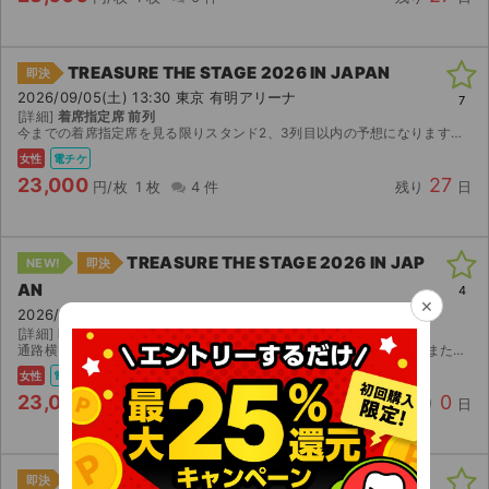
TREASURE THE STAGE 2026 IN JAPAN
即決
2026/09/05(土) 13:30 東京 有明アリーナ
7
[詳細]
着席指定席 前列
今までの着席指定席を見る限りスタンド2、3列目以内の予想になりますのでよろしくお願いいたします。 いかなる場合でも取引成立後のキャンセル・返金不可
女性
電チケ
23,000
27
円/枚
1 枚
4 件
残り
日
TREASURE THE STAGE 2026 IN JAP
NEW!
即決
AN
4
×
2026/08/09(日) 15:00 福井 サンドーム福井
[詳細]
B5ブロック 81〜96番 通路横 【1階｜アリーナ席】
通路横を含む2連のお席です。 親チケを含むため、2枚分子チケ分配または 親チケ分端末貸出にて対応させていただきます。 実際の座席と入場時の座席表記が異なることをご了承ください。 詳細なお取引方...
女性
電チケ
23,000
0
円/枚
2 枚
1 件
残り
日
TREASURE THE STAGE 2026 IN JAPAN
即決