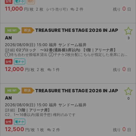
女性
電チケ
同行
11,000
0
円/枚
2 枚
2 件
残り
日
TREASURE THE STAGE 2026 IN JAP
NEW!
即決
AN
3
2026/08/09(日) 15:00 福井 サンドーム福井
[詳細]
C2ブロック 〜32番(通路横3席以内) 【1階｜アリーナ席】
①待ち合わせ後端末貸出 ②子チケ2枚分配(こちらが指定した座席にお座りいただきます。分配するチケットはお座りいただく座席と異なる場合がございます。) 上記いずれかでの譲渡です。 公演中止以外の返...
女性
電チケ
12,000
0
円/枚
2 枚
1 件
残り
日
TREASURE THE STAGE 2026 IN JAP
NEW!
即決
AN
0
2026/08/09(日) 15:00 福井 サンドーム福井
[詳細]
【1階｜アリーナ席】
C2、1〜16番以内(最前予想) 権利のみです
女性
電チケ
12,500
0
円/枚
1 枚
2 件
残り
日