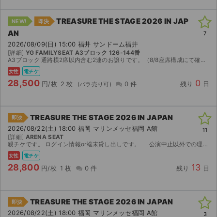
TREASURE THE STAGE 2026 IN JAP
NEW!
即決
AN
7
2026/08/09(日) 15:00 福井 サンドーム福井
[詳細]
YG FAMILYSEAT A3ブロック 126-144番
A3ブロック 通路横2席以内含む2連のお譲りです。（8/8座席構成にて確認。） ・当日会場付近でお待ち合わせし、ログイン情報ごとのお譲りをさせていただきます。 ・必ず、【集合時間厳守】でお願い...
女性
電チケ
28,500
0
円/枚
2 枚
0 件
残り
日
TREASURE THE STAGE 2026 IN JAPAN
即決
2026/08/22(土) 18:00 福岡 マリンメッセ福岡 A館
11
[詳細]
ARENA SEAT
親チケです。 ログイン情報or端末貸し出しです。 公演中止以外での理由(本人確認、エラー)による返金は致しかねますのでご理解いただける方のみご購入ください。 本人確認不可 日本語理解者OK
女性
電チケ
28,800
13
円/枚
1 枚
0 件
残り
日
TREASURE THE STAGE 2026 IN JAPAN
即決
2026/08/22(土) 18:00 福岡 マリンメッセ福岡 A館
3