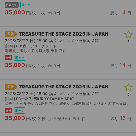
名義なし
電チケ
35,000
14
円/枚
1 枚
0 件
残り
日
TREASURE THE STAGE 2026 IN JAPAN
即決
2026/08/23(日) 15:00 福岡 マリンメッセ福岡 A館
7
[詳細]
FC1次 アリーナシート
端末貸し出しにて同時入場 単番です
女性
電チケ
35,000
14
円/枚
1 枚
0 件
残り
日
TREASURE THE STAGE 2026 IN JAPAN
即決
2026/08/22(土) 18:00 福岡 マリンメッセ福岡 A館
5
[詳細]
FC一次先行当選 YGFAMILY SEAT
親チケと分配チケの2連番です。親チケは端末貸出となりますので当日は同時入場をお願いします。 公演中止の場合のみ手数料を除いた金額を返金、その他買い手様都合によるキャンセルは不可です。
女性
電チケ
35,000
13
円/枚
2 枚
0 件
残り
日