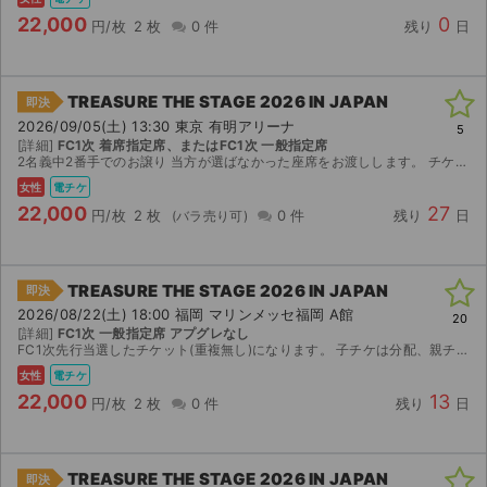
22,000
0
円/枚
2 枚
0 件
残り
日
TREASURE THE STAGE 2026 IN JAPAN
即決
2026/09/05(土) 13:30 東京 有明アリーナ
5
[詳細]
FC1次 着席指定席、またはFC1次 一般指定席
2名義中2番手でのお譲り 当方が選ばなかった座席をお渡しします。 チケットのお渡し方法は ・親チケ譲渡・子チケ分配・端末貸出(同時入場)のいずれか 公式からの公演中止以外返金いたしません。
女性
電チケ
22,000
27
円/枚
2 枚
0 件
残り
日
TREASURE THE STAGE 2026 IN JAPAN
即決
2026/08/22(土) 18:00 福岡 マリンメッセ福岡 A館
20
[詳細]
FC1次 一般指定席 アプグレなし
FC1次先行当選したチケット(重複無し)になります。 子チケは分配、親チケはログイン情報等でのお譲りです。foreigner× いかなる理由でもキャンセル不可とさせていただきます。
女性
電チケ
22,000
13
円/枚
2 枚
0 件
残り
日
TREASURE THE STAGE 2026 IN JAPAN
即決