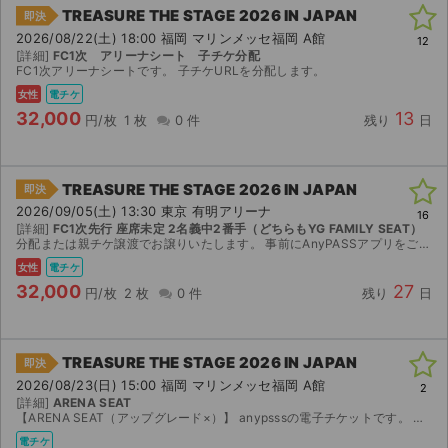
TREASURE THE STAGE 2026 IN JAPAN
即決
2026/08/22(土) 18:00 福岡 マリンメッセ福岡 A館
12
[詳細]
FC1次 アリーナシート 子チケ分配
FC1次アリーナシートです。 子チケURLを分配します。
女性
電チケ
32,000
13
円/枚
1 枚
0 件
残り
日
TREASURE THE STAGE 2026 IN JAPAN
即決
2026/09/05(土) 13:30 東京 有明アリーナ
16
[詳細]
FC1次先行 座席未定 2名義中2番手（どちらもYG FAMILY SEAT）
分配または親チケ譲渡でお譲りいたします。 事前にAnyPASSアプリをご準備ください。 自己都合での、購入後のキャンセルは不可となります。 公演中止の際には、送料・仲介手数料を差し引いた金...
女性
電チケ
32,000
27
円/枚
2 枚
0 件
残り
日
TREASURE THE STAGE 2026 IN JAPAN
即決
2026/08/23(日) 15:00 福岡 マリンメッセ福岡 A館
2
[詳細]
ARENA SEAT
【ARENA SEAT（アップグレード×）】 anypsssの電子チケットです。 ログイン情報と分配によるお譲りです。（1枚で落札希望の方は事前にどちらでの取引をご希望されるかコメントお願いいた...
電チケ