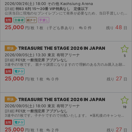
2026/09/26(土) 18:00 その他 Kaohsiung Arena
[詳細]
特B3 6列 15〜20番 VIP特典なし 定価以下
公演当日に現地のセブンイレブンにて発券が必要なため、当日手渡しいたします。 ご希望であれば、同時入場も可能です。 発券番号をお渡しし、ご自身で発券いただいても問題ございません。ご自身で発券する際...
女性
主催者
紙チケ
手渡し
25,000
48
円/枚
1 枚
（子ども券あり）
0 件
残り
日
TREASURE THE STAGE 2026 IN JAPAN
即決
2026/09/05(土) 13:30 東京 有明アリーナ
5
[詳細]
FC1次 一般指定席 アプグレなし
3連中の1枚です。 親チケ譲渡になりますので理解のある方のみ購入お願い致します。 ※落札後のキャンセル、返金不可ですのでご了承ください。
女性
電チケ
25,000
27
円/枚
1 枚
0 件
残り
日
TREASURE THE STAGE 2026 IN JAPAN
即決
2026/09/05(土) 18:00 東京 有明アリーナ
19
[詳細]
FC1次 一般指定席 アプグレなし
3連中の1枚です。子チケですので分配いたします。 ※落札後のキャンセル、返金不可ですのでご了承ください。
女性
電チケ
25,000
27
円/枚
1 枚
2 件
残り
日