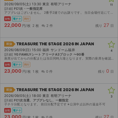
2026/09/05(土) 13:30 東京 有明アリーナ
11
[詳細]
FC1次・一般指定席
アプグレはございません。 2番手2連でのお譲りです。 当日会場付近にて待ち合わせし、同時入場していただきます。 また、チケット受取にはAnyPASSを使用するため、事前登録をお願いいたします。...
女性
電チケ
同行
22,000
27
円/枚
2 枚
2 件
残り
日
TREASURE THE STAGE 2026 IN JAPAN
即決
2026/08/09(日) 15:00 福井 サンドーム福井
4
[詳細]
YG FAMILYシート アリーナA3ブロック 〜90番
座席が出てからの分配または当日同時入場となります。実際の座席を確認する為座席選択にお時間頂く場合がございます。 ※チケット分配にFC認証が必要なため加入をお願い致します。当日待ち合わせ時に加入さ...
女性
電チケ
同行
23,000
0
円/枚
1 枚
0 件
残り
日
TREASURE THE STAGE 2026 IN JAPAN
即決
2026/09/05(土) 18:00 東京 有明アリーナ
3
[詳細]
FC1次当選、アプグレなし、一般指定
子チケ分配となります。 前日分配予定です ※公演中止以外の返金不可
女性
電チケ
23,000
27
円/枚
1 枚
0 件
残り
日