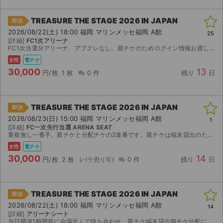
TREASURE THE STAGE 2026 IN JAPAN
即決
2026/08/22(土) 18:00 福岡 マリンメッセ福岡 A館
25
[詳細]
FC1次アリーナ
FC1次当選分アリーナ、アプグレなし。親チケのためログイン情報お渡しします。
女性
電チケ
30,000
13
円/枚
1 枚
0 件
残り
日
TREASURE THE STAGE 2026 IN JAPAN
即決
2026/08/23(日) 15:00 福岡 マリンメッセ福岡 A館
1
[詳細]
FC一次先行当選 ARENA SEAT
重複無し一番手。親チケと分配チケの2連番です。親チケは端末貸出のため当日は同時入場をお願い致します。 公演中止の場合のみ手数料を除いた金額を返金、その他買い手様都合によるキャンセルは不可です。
女性
電チケ
30,000
14
円/枚
2 枚
0 件
残り
日
TREASURE THE STAGE 2026 IN JAPAN
即決
2026/08/22(土) 18:00 福岡 マリンメッセ福岡 A館
14
[詳細]
アリーナシート
当日開演1時間前に会場近くで待ち合わせ、親チケ端末貸出個チケ分配にての同時入場となります。 スムーズなお取引ができる方のみご購入下さい。 日本語が通じる方のみ Japanese only 座席に...