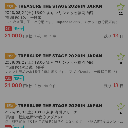
TREASURE THE STAGE 2026 IN JAPAN
即決
2026/08/22(土) 18:00 福岡 マリンメッセ福岡 A館
22
[詳細]
FC１次 一般席
FC１次当選、子チケ分配です。 Japanese only。チケットは分配可能になり次第お送りします。 買い手様都合によるキャンセルはお断りしております。ご了承ください。
女性
電チケ
21,000
13
円/枚
1 枚
2 件
残り
日
TREASURE THE STAGE 2026 IN JAPAN
即決
2026/08/22(土) 18:00 福岡 マリンメッセ福岡 A館
6
[詳細]
FC1次当選、1番手
ファンを辞めた為1番手2連お譲りです。 アプグレ無し、一般指定席です。
女性
電チケ
21,000
13
円/枚
2 枚
0 件
残り
日
TREASURE THE STAGE 2026 IN JAPAN
即決
2026/09/05(土) 18:00 東京 有明アリーナ
5
[詳細]
一般指定席 fc1次〇 アプグレ‪✕‬
◎一般指定席 (FC1次当選済み) 親チケになります。 ・購入前1度コメントにて内容のご確認できると嬉しいです ・ログイン情報でのお譲りとなります。経験のある方優先です。 ・お支払い確認...
女性
電チケ