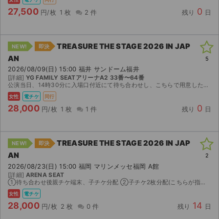
27,500
0
円/枚
1 枚
2 件
残り
日
TREASURE THE STAGE 2026 IN JAP
NEW!
即決
AN
5
2026/08/09(日) 15:00 福井 サンドーム福井
[詳細]
YG FAMILY SEATアリーナA2 33番〜64番
公演当日、14時30分に入場口付近にて待ち合わせし、こちらで用意した端末にて同時入場していただきます。 ※日本語をスムーズに話せる方のみご購入ください。 ※同時入場の詳しい待ち合わせ場所等は、当...
女性
電チケ
同行
28,000
0
円/枚
1 枚
1 件
残り
日
TREASURE THE STAGE 2026 IN JAP
NEW!
即決
AN
2
2026/08/23(日) 15:00 福岡 マリンメッセ福岡 A館
[詳細]
ARENA SEAT
①待ち合わせ後親チケ端末、子チケ分配 ②子チケ2枚分配(こちらが指定した座席にお座りいただきます。分配するチケットはお座りいただく座席と異なる場合がございます。) 上記いずれかでの譲渡です。 公...
女性
電チケ
28,000
14
円/枚
2 枚
0 件
残り
日