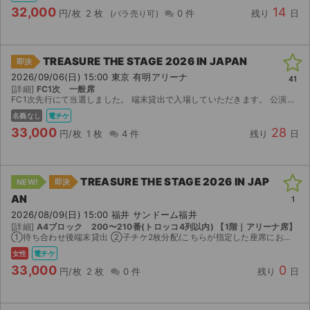
32,000
14
円/枚
2 枚
0 件
残り
日
TREASURE THE STAGE 2026 IN JAPAN
即決
2026/09/06(日) 15:00 東京 有明アリーナ
41
[詳細]
FC1次 一般席
FC1次先行にて当選しました。 端末貸出で入場していただきます。 公演中止、その他本人確認、システムエラー、体調不良などいかなる場合でも返金出来かねますのでご了承ください。
名義なし
電チケ
33,000
28
円/枚
1 枚
4 件
残り
日
TREASURE THE STAGE 2026 IN JAP
NEW!
即決
AN
1
2026/08/09(日) 15:00 福井 サンドーム福井
[詳細]
A4ブロック 200〜210番(トロッコ4列以内) 【1階｜アリーナ席】
①待ち合わせ後端末貸出 ②子チケ2枚分配(こちらが指定した座席にお座りいただきます。分配するチケットはお座りいただく座席と異なる場合がございます。) 上記いずれかでの譲渡です。 公演中止以外の返...
女性
電チケ
33,000
0
円/枚
2 枚
0 件
残り
日