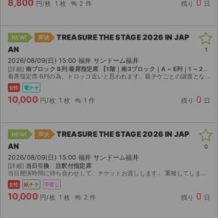
8,800
0
チケットジャム利用規約
円/枚
1 枚
2 件
残り
日
プライバシーポリシー
TREASURE THE STAGE 2026 IN JAP
NEW!
即決
特定商取引法に基づく表記
AN
1
2026/08/09(日) 15:00 福井 サンドーム福井
公演登録依頼
[詳細]
南ブロック B列 着席指定席 【1階｜南3ブロック｜A ~ E列｜1 ~ 22番】
着席指定席 B列の為、トロッコ近いと思われます。親チケごとの譲渡となります。anypass親チケ譲渡経験ありです。早めに決めたいのでなるべくご希望に沿います。
不正転売禁止法について
女性
電チケ
10,000
0
円/枚
1 枚
1 件
残り
日
チケットジャムの取り組み
音楽情報
TREASURE THE STAGE 2026 IN JAP
NEW!
即決
AN
0
2026/08/09(日) 15:00 福井 サンドーム福井
[詳細]
当日引換 注釈付指定席
当日開演時間に待ち合わせして、チケットお渡しします。 重複してしまったので定価以下でのお譲りです。
女性
紙チケ
手渡し
10,000
0
円/枚
1 枚
2 件
残り
日