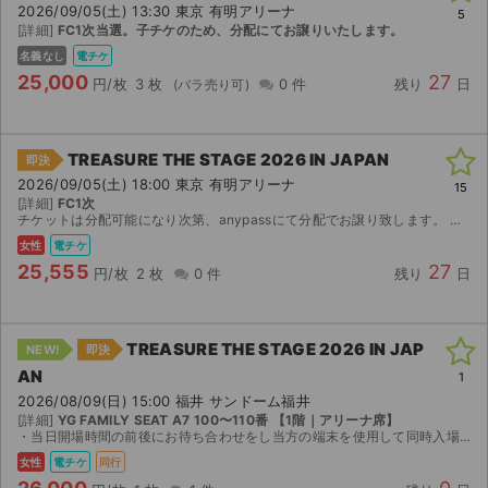
2026/09/05(土) 13:30 東京 有明アリーナ
5
[詳細]
FC1次当選。子チケのため、分配にてお譲りいたします。
名義なし
電チケ
25,000
27
円/枚
3 枚
0 件
残り
日
TREASURE THE STAGE 2026 IN JAPAN
即決
2026/09/05(土) 18:00 東京 有明アリーナ
15
[詳細]
FC1次
チケットは分配可能になり次第、anypassにて分配でお譲り致します。 いかなる場合もキャンセル返金不可
女性
電チケ
25,555
27
円/枚
2 枚
0 件
残り
日
TREASURE THE STAGE 2026 IN JAP
NEW!
即決
AN
1
2026/08/09(日) 15:00 福井 サンドーム福井
[詳細]
YG FAMILY SEAT A7 100〜110番 【1階｜アリーナ席】
・当日開場時間の前後にお待ち合わせをし当方の端末を使用して同時入場いたします。 ・詳しい待ち合わせ場所等は取引ページにてお伝え致します。 ・入場の際に使用するチケットと実際にお座り頂く座席は...
女性
電チケ
同行