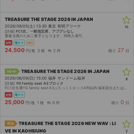
TREASURE THE STAGE 2026 IN JAPAN
2026/09/05(土) 13:30 東京 有明アリーナ
10
[詳細]
FC1次、一般指定席、アプグレなし
重複当選のため二番手となります。同時入場可。
女性
電チケ
同行
24,500
27
円/枚
3 枚
2 件
残り
日
TREASURE THE STAGE 2026 IN JAPAN
NEW!
2026/08/09(日) 15:00 福井 サンドーム福井
8
[詳細]
YG family seat A3ブロック
FC1次当選YG family seat A3ぶろっくトロッコ4列以内 端末貸出または同時入場でのお譲りです ざけんでのお譲りも可能です 気になることがございましたらコメントお願いいたします
女性
電チケ
25,000
0
円/枚
1 枚
0 件
残り
日
TREASURE THE STAGE 2026 NEW WAV : LI
即決
VE IN KAOHSIUNG
2