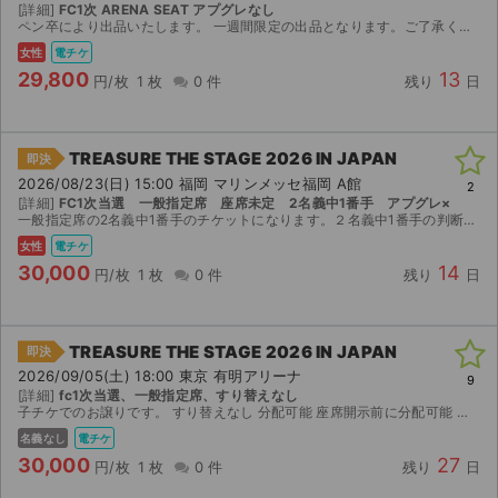
[詳細]
FC1次 ARENA SEAT アプグレなし
ペン卒により出品いたします。 一週間限定の出品となります。ご了承ください。 anypassを使用した電子チケット（親チケ）分配となりますので不安な方はご遠慮ください。（当方2回経験あり） 取引メ...
女性
電チケ
29,800
13
円/枚
1 枚
0 件
残り
日
TREASURE THE STAGE 2026 IN JAPAN
即決
2026/08/23(日) 15:00 福岡 マリンメッセ福岡 A館
2
[詳細]
FC1次当選 一般指定席 座席未定 2名義中1番手 アプグレ×
一般指定席の2名義中1番手のチケットになります。２名義中1番手の判断はこちらでさせていただきますので購入者様に選択権はございません。前日15時の座席表示後なるべく速やかにチケットの分配をさせてい...
女性
電チケ
30,000
14
円/枚
1 枚
0 件
残り
日
TREASURE THE STAGE 2026 IN JAPAN
即決
2026/09/05(土) 18:00 東京 有明アリーナ
9
[詳細]
fc1次当選、一般指定席、すり替えなし
子チケでのお譲りです。 すり替えなし 分配可能 座席開示前に分配可能 当方との同行・別入場どちらでも対応可能です。 公演中止のみ手数料を引いた金額を返金します。 ランダムエラー、ご購入者様の体...
名義なし
電チケ
30,000
27
円/枚
1 枚
0 件
残り
日