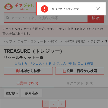
menu
ログイン
新規登録
close
公演が終了しています
person_add
exit_to_app
新規会員登録
ログイン
チケジャムはチケット売買アプリです。チケット価格は定価より安いまたは
チケットを探す
高い場合があります。
新着チケット
トップ
>
ライブ・コンサート（海外）
>
K-POP（韓流）・アジア
>
T
TREASURE（トレジャー）
値下げしたチケット
リセールチケット一覧
都道府県からチケットを探す
出品する
リクエストする
お気に入り登録
口コミ投稿
地域から検索
公演・日程から検索
もうすぐ開催のチケット
チケットのリクエスト一覧
出品中（156）
リクエスト（86）
並び順
絞り込み
取扱チケット
1
2
>
ライブ・コンサート（国内）