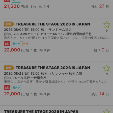
21,500
27
円/枚
1 枚
0 件
残り
日
TREASURE THE STAGE 2026 IN JAPAN
即決
2026/08/09(日) 15:00 福井 サンドーム福井
0
[詳細]
YG FAMILYシート アリーナA5 〜120番以内通路横予想
座席が出てからの分配または当日同時入場となります。実際の座席を確認する為座席選択にお時間頂く場合がございます。 ※チケット分配にFC認証が必要なため加入をお願い致します。当日待ち合わせ時に加入さ...
女性
電チケ
同行
22,000
0
円/枚
1 枚
0 件
残り
日
TREASURE THE STAGE 2026 IN JAPAN
即決
2026/08/23(日) 15:00 福岡 マリンメッセ福岡 A館
3
[詳細]
FC一次先行 一般指定席
重複なし 親チケ譲渡（親チケ譲渡経験あり） 公演中止のみ手数料を引いた金額を返金します。 ランダムエラー、ご購入者様の体調不良や交通機関の遅れや運休などその他の理由での返金は一切お受けしません...
女性
電チケ
22,000
14
円/枚
1 枚
0 件
残り
日
TREASURE THE STAGE 2026 IN JAPAN