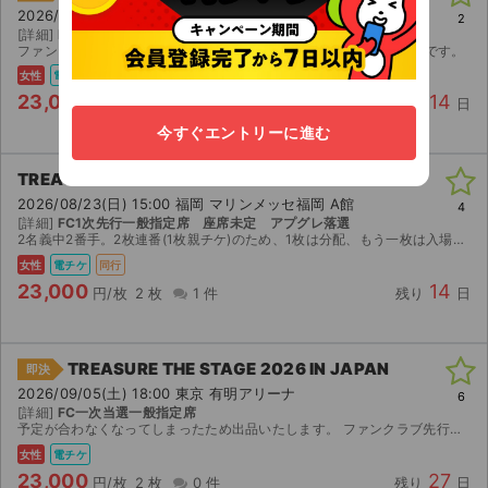
2026/08/23(日) 15:00 福岡 マリンメッセ福岡 A館
2
[詳細]
FC1次当選、1番手
ファンを辞めた為1番手2連お譲りです。 アプグレ無し、一般指定席です。
女性
電チケ
23,000
14
円/枚
2 枚
2 件
残り
日
今すぐエントリーに進む
TREASURE THE STAGE 2026 IN JAPAN
2026/08/23(日) 15:00 福岡 マリンメッセ福岡 A館
4
[詳細]
FC1次先行一般指定席 座席未定 アプグレ落選
2名義中2番手。2枚連番(1枚親チケ)のため、1枚は分配、もう一枚は入場時のみ当方の端末を貸出させていただき同時入場をしていただきます。入場後は端末を返却していただきます。入場方法にご理解のある...
女性
電チケ
同行
23,000
14
円/枚
2 枚
1 件
残り
日
TREASURE THE STAGE 2026 IN JAPAN
即決
2026/09/05(土) 18:00 東京 有明アリーナ
6
[詳細]
FC一次当選一般指定席
予定が合わなくなってしまったため出品いたします。 ファンクラブ先行で当選したチケットです。 【お渡し方法】 親チケのためログイン情報お渡しします。 【注意事項】 公演が中止となった場合のみ、...
女性
電チケ
23,000
27
円/枚
2 枚
0 件
残り
日