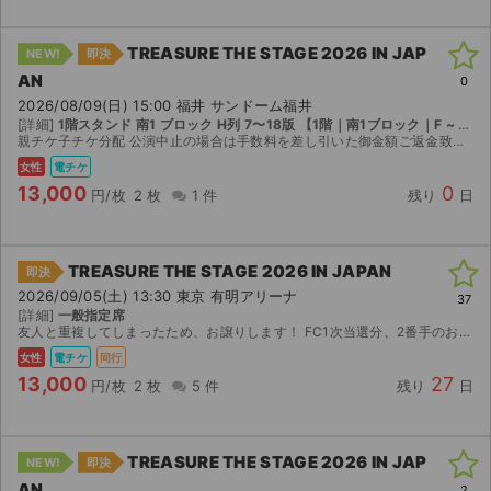
TREASURE THE STAGE 2026 IN JAP
NEW!
即決
AN
0
2026/08/09(日) 15:00 福井 サンドーム福井
[詳細]
1階スタンド 南1 ブロック H列 7〜18版 【1階｜南1ブロック｜F ~ J列｜1 ~ 20番】
親チケ子チケ分配 公演中止の場合は手数料を差し引いた御金額ご返金致します。
女性
電チケ
13,000
0
円/枚
2 枚
1 件
残り
日
TREASURE THE STAGE 2026 IN JAPAN
即決
2026/09/05(土) 13:30 東京 有明アリーナ
37
[詳細]
一般指定席
友人と重複してしまったため、お譲りします！ FC1次当選分、2番手のお譲りになります。 チケット受け渡し方法は、当日会場で合流し同時入場して頂きます。
女性
電チケ
同行
13,000
27
円/枚
2 枚
5 件
残り
日
TREASURE THE STAGE 2026 IN JAP
NEW!
即決
AN
2