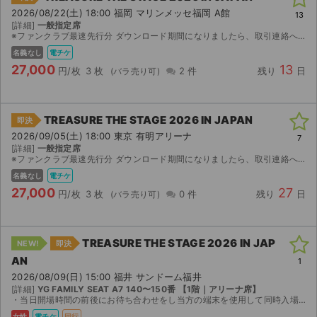
2026/08/22(土) 18:00 福岡 マリンメッセ福岡 A館
13
[詳細]
一般指定席
※ファンクラブ最速先行分 ダウンロード期間になりましたら、取引連絡へチケットのダウンロードに必要なURLコードの連絡をさせていただく予定です。 ※全て分配分（子）チケットになりますので、ご本...
名義なし
電チケ
27,000
13
円/枚
3 枚
2 件
残り
日
TREASURE THE STAGE 2026 IN JAPAN
即決
2026/09/05(土) 18:00 東京 有明アリーナ
7
[詳細]
一般指定席
※ファンクラブ最速先行分 ダウンロード期間になりましたら、取引連絡へチケットのダウンロードに必要なURLコードの連絡をさせていただく予定です。 ※全て分配分（子）チケットになりますので、ご本...
名義なし
電チケ
27,000
27
円/枚
3 枚
0 件
残り
日
TREASURE THE STAGE 2026 IN JAP
NEW!
即決
AN
1
2026/08/09(日) 15:00 福井 サンドーム福井
[詳細]
YG FAMILY SEAT A7 140〜150番 【1階｜アリーナ席】
・当日開場時間の前後にお待ち合わせをし当方の端末を使用して同時入場いたします。 ・詳しい待ち合わせ場所等は取引ページにてお伝え致します。 ・入場の際に使用するチケットと実際にお座り頂く座席は...
女性
電チケ
同行