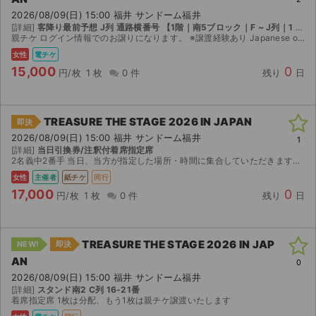
2026/08/09(日) 15:00 福井 サンドーム福井
[詳細]
客降り最前予想 J列 通路横番号 【1階｜南5ブロック｜F ~ J列｜1 ~ 13番】
親チケ ログイン情報でのお譲りになります。 ※譲渡経験あり Japanese only 公演中止以外の返金不可 座席に関するクレーム等も一切受け付けておりません。
女性
電チケ
15,000
0
円/枚
1 枚
0 件
残り
日
TREASURE THE STAGE 2026 IN JAPAN
即決
2026/08/09(日) 15:00 福井 サンドーム福井
1
[詳細]
当日引換券/注釈付着席指定席
2名義中2番手 当日、当方が指定した場所・時間に集合していただきます。チケットをお渡しした後、そのまま入場待機列に並んでいただきます。入場後、チケットを全て回収し、実際に会場を見て座席を選ばせて...
女性
主催者
紙チケ
同行
17,000
0
円/枚
1 枚
0 件
残り
日
TREASURE THE STAGE 2026 IN JAP
NEW!
即決
AN
0
2026/08/09(日) 15:00 福井 サンドーム福井
[詳細]
スタンド南2 C列 16-21番
着席指定席 1枚は分配、もう1枚は親チケ譲渡いたします