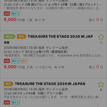
2026/08/09(日) 15:00 福井 サンドーム福井
[詳細]
スタンド２階 南3ブロック p~s列 1-28番 【2階｜南3ブロック｜P ~ S列｜1 ~ 28番】
一般指定席 親チケになります。公演前日の夜にログイン情報お伝えしますので、ご自身でAnyPASSへログインしてご利用ください。 注意: AnyPASSに登録されている氏名は 当方の名義となって...
女性
電チケ
8,000
0
円/枚
1 枚
0 件
残り
日
TREASURE THE STAGE 2026 IN JAP
NEW!
即決
AN
1
2026/08/09(日) 15:00 福井 サンドーム福井
[詳細]
スタンド 北1または南1 C列（着席指定席）
1枚端末貸出、1枚分配でのお譲りです。 ※japanese only 端末貸出となる場合は、公演当日14:15頃に指定の場所へ集合いただき同時入場をお願いいたします。 又、同時入場した際はその...
女性
電チケ
同行
8,000
0
円/枚
2 枚
0 件
残り
日
TREASURE THE STAGE 2026 IN JAPAN
即決
サイト情報
2026/08/09(日) 15:00 福井 サンドーム福井
6
[詳細]
C6ブロック95番 【1階｜アリーナ席】
予定が合わなくなったためお譲りします。 fc1次 一般席当選 お支払い確認後QR表示。 Japanese only 値下げ〇 公演中止のときのみ返金可能です◎
チケットジャム運営会社
女性
電チケ