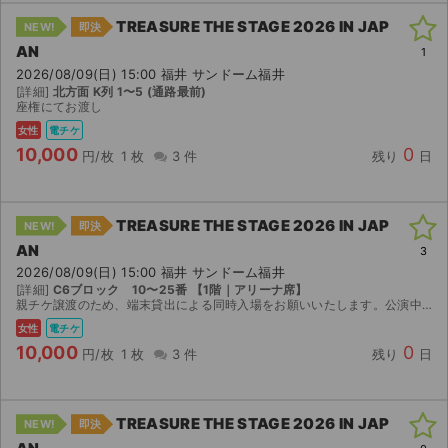
TREASURE THE STAGE 2026 IN JAP
NEW!
即決
AN
1
2026/08/09(日) 15:00 福井 サンドーム福井
[詳細]
北方面 K列 1〜5 (通路最前)
座権にてお渡し
女性
電チケ
10,000
0
円/枚
1 枚
3 件
残り
日
TREASURE THE STAGE 2026 IN JAP
NEW!
即決
AN
3
2026/08/09(日) 15:00 福井 サンドーム福井
[詳細]
C6ブロック 10〜25番 【1階｜アリーナ席】
親チケ譲渡のため、端末貸出による同時入場をお願いいたします。公演中止以外のキャンセルは受けかねますのでよろしくお願いします。
女性
電チケ
10,000
0
円/枚
1 枚
3 件
残り
日
TREASURE THE STAGE 2026 IN JAP
NEW!
即決