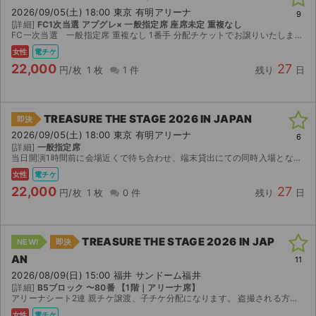
2026/09/05(土) 18:00 東京 有明アリーナ
9
[詳細]
FC1次当選 アプグレ× 一般指定席 座席未定 重複なし
FC一次当選 一般指定席 重複なし 1番手 分配チケットでお譲りいたします。 ※公演中止を除き、キャンセル・返金不可。入場後に評価をお願いいたします。 ※外国の方は日本語対応できる方のみ◎
女性
電チケ
22,000
27
円/枚
1 枚
1 件
残り
日
TREASURE THE STAGE 2026 IN JAPAN
即決
2026/09/05(土) 18:00 東京 有明アリーナ
6
[詳細]
一般指定席
当日開演1時間前に会場近くで待ち合わせ、端末貸出にての同時入場となります。 スムーズなお取引ができる方のみご購入下さい。 日本語が通じる方のみ Japanese only 座席に関するクレ...
女性
電チケ
22,000
27
円/枚
1 枚
0 件
残り
日
TREASURE THE STAGE 2026 IN JAP
NEW!
即決
AN
11
2026/08/09(日) 15:00 福井 サンドーム福井
[詳細]
B5ブロック 〜80番 【1階｜アリーナ席】
アリーナシート2連 親チケ譲渡、子チケ分配になります。 盗撮される方は購入しないでください。 公演中止以外返金対応いたしません。
女性
電チケ