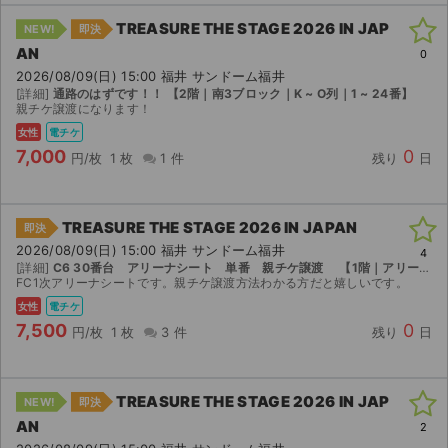
TREASURE THE STAGE 2026 IN JAP
NEW!
即決
ライブ・コンサート（海外）
AN
0
2026/08/09(日) 15:00 福井 サンドーム福井
イベント
[詳細]
通路のはずです！！ 【2階｜南3ブロック｜K ~ O列｜1 ~ 24番】
親チケ譲渡になります！
スポーツ
女性
電チケ
7,000
0
円/枚
1 枚
1 件
残り
日
演劇・ミュージカル
ご利用ガイド
TREASURE THE STAGE 2026 IN JAPAN
即決
2026/08/09(日) 15:00 福井 サンドーム福井
4
ご利用ガイド
[詳細]
C6 30番台 アリーナシート 単番 親チケ譲渡 【1階｜アリーナ席】
FC1次アリーナシートです。親チケ譲渡方法わかる方だと嬉しいです。
手数料・お支払い方法
女性
電チケ
7,500
0
円/枚
1 枚
3 件
残り
日
AIに質問する
よくある質問
TREASURE THE STAGE 2026 IN JAP
NEW!
即決
AN
2
お知らせ