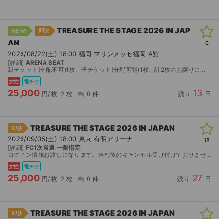
TREASURE THE STAGE 2026 IN JAP
NEW!
即決
AN
0
2026/08/22(土) 18:00 福岡 マリンメッセ福岡 A館
[詳細]
ARENA SEAT
親チケット(分配不可)1枚、子チケット(分配可能)1枚、計2枚のお譲りになります。 入金確認後、前日の夜、ログイン情報をお伝えいたします。すり替え防止の為、子チケのみ入金後すぐに分配いたします。...
女性
電チケ
25,000
13
円/枚
2 枚
0 件
残り
日
TREASURE THE STAGE 2026 IN JAPAN
即決
2026/09/05(土) 18:00 東京 有明アリーナ
18
[詳細]
FC1次当選 一般指定
ログイン情報お渡しになります。落札後のキャンセル受け付けておりませんのでご了承ください。 アプグレ‪× Japanese only
女性
電チケ
25,000
27
円/枚
2 枚
0 件
残り
日
TREASURE THE STAGE 2026 IN JAPAN
即決