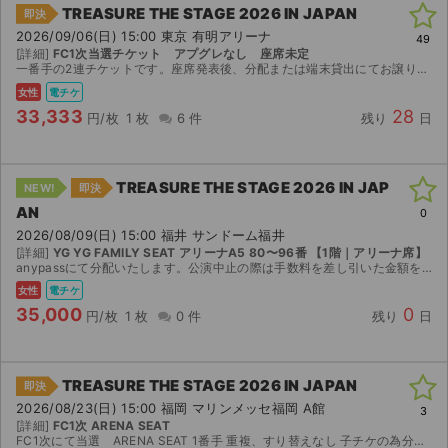
TREASURE THE STAGE 2026 IN JAPAN
即決
2026/09/06(日) 15:00 東京 有明アリーナ
49
[詳細]
FC1次当選チケット アプグレなし 座席未定
一番手の2連チケットです。座席発表後、分配または端末貸出にてお譲りさせていただきます。1枚ご希望の場合はどちら希望かコメントお願い致します。 お席に関するご要望やクレ一ム等一切お受けできません...
女性
電チケ
33,333
28
円/枚
1 枚
6 件
残り
日
TREASURE THE STAGE 2026 IN JAP
NEW!
即決
AN
0
2026/08/09(日) 15:00 福井 サンドーム福井
[詳細]
YG YG FAMILY SEAT アリーナA5 80〜96番 【1階｜アリーナ席】
anypassにて分配いたします。公演中止の際は手数料を差し引いた金額を返金いたします。
女性
電チケ
35,000
0
円/枚
1 枚
0 件
残り
日
TREASURE THE STAGE 2026 IN JAPAN
即決
2026/08/23(日) 15:00 福岡 マリンメッセ福岡 A館
3
[詳細]
FC1次 ARENA SEAT
FC1次にて当選 ARENA SEAT 1番手 重複、すり替えなし 子チケの為分配にて対応させていただきます。 座席に対するクレームは一切受け付けませんので絶対におやめください。 公演中止以外い...