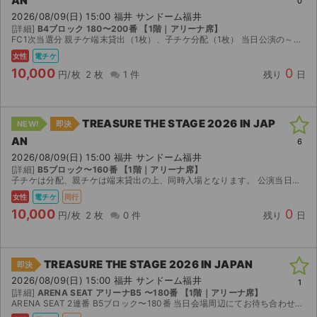
AN
0
2026/08/09(日) 15:00 福井 サンドーム福井
[詳細]
B4ブロック 180〜200番 【1階｜アリーナ席】
FC1次当選分 親チケ端末貸出（1枚）、子チケ分配（1枚） 当日公演の～30分前に会場付近にてお待ち合わせし、同時入場となります。 ファンクラブ（FC）会員でない方でもお譲り可能です。 ...
女性
電チケ
10,000
0
円/枚
2 枚
1 件
残り
日
TREASURE THE STAGE 2026 IN JAP
NEW!
即決
AN
6
2026/08/09(日) 15:00 福井 サンドーム福井
[詳細]
B5ブロック〜160番 【1階｜アリーナ席】
子チケは分配、親チケは端末貸出の上、同時入場となります。 公演当日は14:00を目処に待ち合わせをして、同時入場していただきます。詳しい時間や待ち合わせ場所は決まり次第お伝えいたしますので時間...
女性
電チケ
同行
10,000
0
円/枚
2 枚
0 件
残り
日
TREASURE THE STAGE 2026 IN JAPAN
即決
2026/08/09(日) 15:00 福井 サンドーム福井
1
[詳細]
ARENA SEAT アリーナB5 〜180番 【1階｜アリーナ席】
ARENA SEAT 2連番 B5ブロック〜180番 当日会場周辺にてお待ち合わせのうえ、端末貸出、同時入場をお願いいたします。 端末持ち逃げ防止のため、本人書類をお預かりする場合がございます...