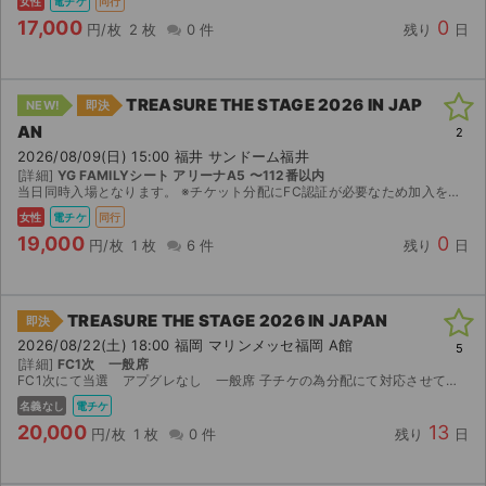
女性
電チケ
同行
17,000
0
円/枚
2 枚
0 件
残り
日
TREASURE THE STAGE 2026 IN JAP
NEW!
即決
AN
2
2026/08/09(日) 15:00 福井 サンドーム福井
[詳細]
YG FAMILYシート アリーナA5 〜112番以内
当日同時入場となります。 ※チケット分配にFC認証が必要なため加入をお願い致します。当日待ち合わせ時に加入されていない場合優先的に悪いお座席をお渡ししますのでご了承ください。 ※日本語でスムーズ...
女性
電チケ
同行
19,000
0
円/枚
1 枚
6 件
残り
日
TREASURE THE STAGE 2026 IN JAPAN
即決
2026/08/22(土) 18:00 福岡 マリンメッセ福岡 A館
5
[詳細]
FC1次 一般席
FC1次にて当選 アプグレなし 一般席 子チケの為分配にて対応させていただきます。 1番手 重複、すり替えなし 座席に対するクレームは一切受け付けませんので絶対におやめください。 公演中止以外い...
名義なし
電チケ
20,000
13
円/枚
1 枚
0 件
残り
日