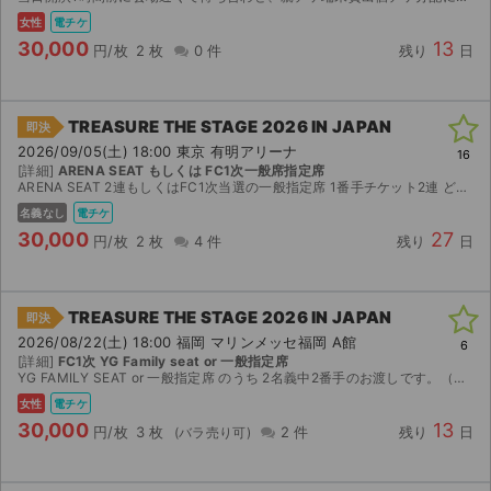
女性
電チケ
30,000
13
円/枚
2 枚
0 件
残り
日
TREASURE THE STAGE 2026 IN JAPAN
即決
2026/09/05(土) 18:00 東京 有明アリーナ
16
[詳細]
ARENA SEAT もしくは FC1次一般席指定席
ARENA SEAT 2連もしくはFC1次当選の一般指定席 1番手チケット2連 どちらか当方が選ばなかった座席をお譲りいたします。 当日会場で待ち合わせをし、チケットを分配した上で同時入場予...
名義なし
電チケ
30,000
27
円/枚
2 枚
4 件
残り
日
TREASURE THE STAGE 2026 IN JAPAN
即決
2026/08/22(土) 18:00 福岡 マリンメッセ福岡 A館
6
[詳細]
FC1次 YG Family seat or 一般指定席
YG FAMILY SEAT or 一般指定席 のうち 2名義中2番手のお渡しです。（どちらもFC1次当選） 1枚は親チケ、2枚は分配になります。 端末貸し出しによる同時入場or子チケ分配にな...
女性
電チケ
30,000
13
円/枚
3 枚
2 件
残り
日