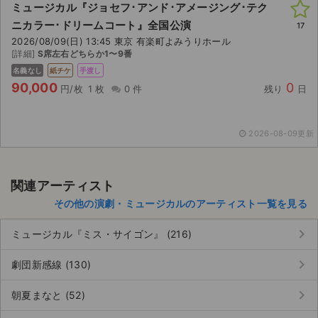
ミュージカル『ジョセフ･アンド･アメージング･テク
ニカラー･ドリームコート』全国公演
ライブ・コンサート（海外）
17
2026/08/09(日) 13:45 東京 有楽町よみうりホール
[詳細]
S席左右どちらか1〜9番
イベント
名義なし
紙チケ
手渡し
90,000
0
スポーツ
円/枚
1 枚
0 件
残り
日
演劇・ミュージカル
2026-08-09更新
ご利用ガイド
関連アーティスト
ご利用ガイド
その他の演劇・ミュージカルのアーティスト一覧を見る
手数料・お支払い方法
keyboard_arrow_right
ミュージカル『ミス・サイゴン』 (216)
AIに質問する
keyboard_arrow_right
劇団新感線 (130)
よくある質問
keyboard_arrow_right
朝夏まなと (52)
お知らせ