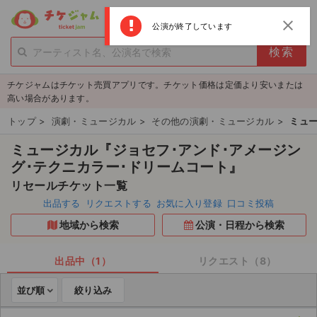
menu
ログイン
新規登録
close
公演が終了しています
person_add
exit_to_app
新規会員登録
ログイン
チケジャムはチケット売買アプリです。チケット価格は定価より安いまたは
チケットを探す
高い場合があります。
新着チケット
トップ
>
演劇・ミュージカル
>
その他の演劇・ミュージカル
>
ミュー
ミュージカル『ジョセフ･アンド･アメージン
値下げしたチケット
グ･テクニカラー･ドリームコート』
都道府県からチケットを探す
リセールチケット一覧
出品する
リクエストする
お気に入り登録
口コミ投稿
もうすぐ開催のチケット
地域から検索
公演・日程から検索
チケットのリクエスト一覧
出品中（1）
リクエスト（8）
取扱チケット
並び順
絞り込み
ライブ・コンサート（国内）