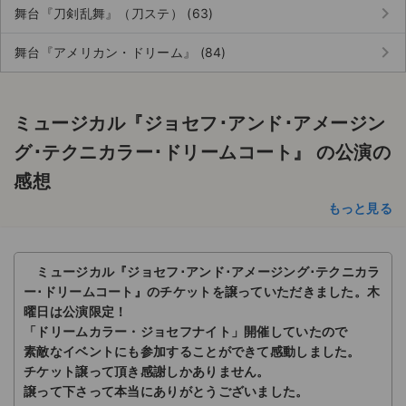
チケットジャム利用規約
keyboard_arrow_right
舞台『刀剣乱舞』（刀ステ） (63)
プライバシーポリシー
keyboard_arrow_right
舞台『アメリカン・ドリーム』 (84)
特定商取引法に基づく表記
ミュージカル『ジョセフ･アンド･アメージン
公演登録依頼
グ･テクニカラー･ドリームコート』 の公演の
不正転売禁止法について
感想
チケットジャムの取り組み
もっと見る
音楽情報
ミュージカル『ジョセフ･アンド･アメージング･テクニカラ
ー･ドリームコート』のチケットを譲っていただきました。木
曜日は公演限定！
「ドリームカラー・ジョセフナイト」開催していたので
素敵なイベントにも参加することができて感動しました。
チケット譲って頂き感謝しかありません。
譲って下さって本当にありがとうございました。