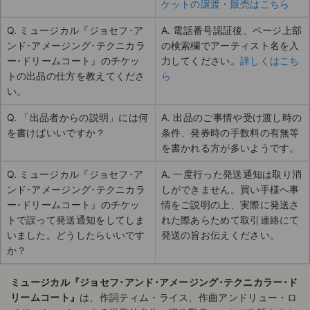
ケットの譲渡・販売はこちら
Q. ミュージカル『ジョセフ･ア
A. 電話番号認証後、ページ上部
ンド･アメージング･テクニカラ
の検索欄でアーティスト名を入
ー･ドリームコート』のチケッ
力してください。
詳しくはこち
トの出品の仕方を教えてくださ
ら
い。
Q. 「出品者からの説明」には何
A. 出品のご事情や受け渡し時の
を書けばいいですか？
条件、発券時の手数料の有無等
を書かれる方が多いようです。
Q. ミュージカル『ジョセフ･ア
A. 一度行った発送通知は取り消
ンド･アメージング･テクニカラ
しができません。買い手様へ事
ー･ドリームコート』のチケッ
情をご説明の上、実際に発送さ
トで誤って発送通知をしてしま
れた際あらためて取引連絡にて
いました。どうしたらいいです
発送の旨お伝えください。
か？
ミュージカル『ジョセフ･アンド･アメージング･テクニカラー･ド
リームコート』
は、作詞ティム・ライス、作曲アンドリュー・ロ