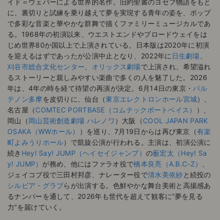
イド＝ウェバーによる世界的名作。旧約聖書のヨセフ物語をもと
に、裏切りと試練を乗り越えて夢を実現する青年の姿を、ポップ
で多彩な音楽と華やかな群舞で描くファミリーミュージカルであ
る。1968年の初演以来、ウエストエンドやブロードウェイをは
じめ世界80か国以上で上演されている。日本版は2020年に初演
を迎えるはずであったが公演中止となり、2022年に
日生劇場
、
刈谷市総合文化センター
、
オリックス劇場
で上演され、希望溢れ
るストーリーと親しみやすい楽曲で多くの人を魅了した。2026
年は、4年の時を経て待望の再演が決定。6月14日の東京・
パル
テノン多摩
を皮切りに、仙台（
東京エレクトロンホール宮城
）、
名古屋（
COMTEC PORTBASE（コムテックボートベイス）
）、
岡山（
岡山芸術創造劇場 ハレノワ
）大阪（
COOL JAPAN PARK
OSAKA（WWホール）
）を巡り、7月19日からは再び東京（
有楽
町よみうりホール
）で凱旋公演が行われる。主演は、初演公演に
続き
Hey! Say! JUMP（ヘイセイジャンプ）
の
薮宏太（Hey! Sa
y! JUMP）
が務め、他にはファラオ役で
橋本良亮（A.B.C-Z）
、
ジェイコブ役で三田村邦彦、ナレーター役で
清水美依紗
と続投の
シルビア・グラブ
らが出演する。色鮮やかな舞台美術と高揚感あ
るナンバーを通して、2026年も世代を超えて観客に“夢を見る
力”を届けていく。