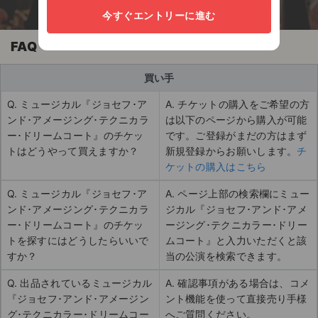
今すぐエントリーに進む
FAQ
買い手
Q. ミュージカル『ジョセフ･ア
A. チケットの購入をご希望の方
ンド･アメージング･テクニカラ
は以下のページから購入が可能
ー･ドリームコート』のチケッ
です。ご登録がまだの方はまず
トはどうやって買えますか？
新規登録からお願いします。
チ
ケットの購入はこちら
Q. ミュージカル『ジョセフ･ア
A. ページ上部の検索欄にミュー
ンド･アメージング･テクニカラ
ジカル『ジョセフ･アンド･アメ
ー･ドリームコート』のチケッ
ージング･テクニカラー･ドリー
トを探すにはどうしたらいいで
ムコート』と入力いただくと該
すか？
当の公演を検索できます。
Q. 出品されているミュージカル
A. 確認事項がある場合は、コメ
『ジョセフ･アンド･アメージン
ント機能を使って直接売り手様
グ･テクニカラー･ドリームコー
へご質問ください。