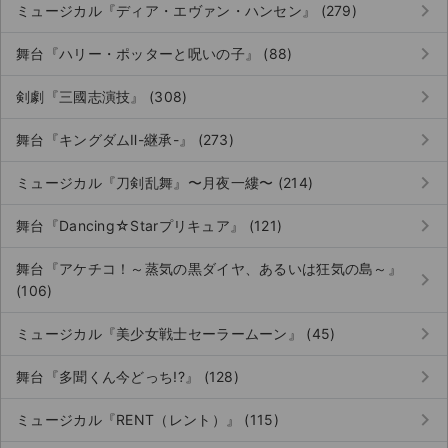
keyboard_arrow_right
ミュージカル『ディア・エヴァン・ハンセン』 (279)
keyboard_arrow_right
舞台『ハリー・ポッターと呪いの子』 (88)
keyboard_arrow_right
剣劇『三國志演技』 (308)
keyboard_arrow_right
舞台『キングダムⅡ-継承-』 (273)
keyboard_arrow_right
ミュージカル『刀剣乱舞』〜月夜一縷〜 (214)
keyboard_arrow_right
舞台『Dancing☆Starプリキュア』 (121)
舞台『アケチコ！～蒸気の黒ダイヤ、あるいは狂気の島～』
keyboard_arrow_right
(106)
keyboard_arrow_right
ミュージカル『美少女戦士セーラームーン』 (45)
サイト情報
keyboard_arrow_right
舞台『多聞くん今どっち!?』 (128)
チケットジャム運営会社
keyboard_arrow_right
ミュージカル『RENT（レント）』 (115)