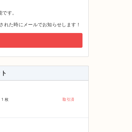
。
能です。
された時にメールでお知らせします！
ット
1 枚
取引済