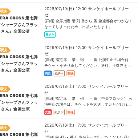
2026/07/19(日) 12:00 サンケイホールブリー
即決
ゼ
ERA CROSS 第七弾
[詳細] 全席指定 階 列 番から 番 急遽都合がつかなく
『シャープさんフラッ
なってしまったため、出品いたします。...
トさん』全国公演
電チケ
2026/07/19(日) 12:00 サンケイホールブリー
即決
ゼ
ERA CROSS 第七弾
[詳細] 指定席 階 列 ～ 番 公演中止の場合は、
『シャープさんフラッ
チケットを送り返してください。送料、手数料を...
トさん』全国公演
男性
紙チケ
郵送
2026/07/18(土) 17:00 サンケイホールブリー
即決
ゼ
ERA CROSS 第七弾
[詳細] 指定席 階 列 ～ 番（中央ブロック） 公
『シャープさんフラッ
演中止の場合は、チケットを返送していただけれ...
トさん』全国公演
女性
紙チケ
郵送
2026/07/18(土) 17:00 サンケイホールブリー
即決
ゼ
ERA CROSS 第七弾
[詳細] 階 列 〜 番 仕事が入って行けなくなり出品し