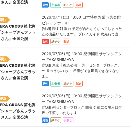
トさん』全国公演
男性
主催者
紙チケ
郵送
2026/07/11(土) 13:00 日本特殊陶業市民会館
即決
ビレッジホール
ERA CROSS 第七弾
[詳細] 階す列 番台 予定が合わなくなってしまった
『シャープさんフラッ
ため出品いたします。 プレイガイド 次先行で当...
トさん』全国公演
女性
紙チケ
郵送
2026/07/05(日) 13:00 紀伊國屋サザンシアタ
即決
ー TAKASHIMAYA
[詳細] 東京千穐楽公演、 列、センターブロック、
ERA CROSS 第七弾
〜 番のうちの 枚。 所用ができ鑑賞できなくなり
『シャープさんフラッ
ま...
トさん』全国公演
男性
主催者
紙チケ
郵送
2026/07/05(日) 13:00 紀伊國屋サザンシアタ
即決
ー TAKASHIMAYA
ERA CROSS 第七弾
[詳細] 列センターブロック 開演 分前に会場入口付
『シャープさんフラッ
近で手渡しいたします。
トさん』全国公演
男性
紙チケ
手渡し