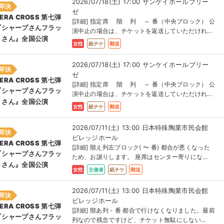
2026/07/18(土) 17:00 サンケイホールブリー
即決
ゼ
ERA CROSS 第七弾
[詳細] 指定席 階 列 ～ 番（中央ブロック） 公
『シャープさんフラッ
演中止の場合は、チケットを返送していただけれ...
トさん』全国公演
女性
紙チケ
郵送
2026/07/18(土) 17:00 サンケイホールブリー
即決
ゼ
ERA CROSS 第七弾
[詳細] 指定席 階 列 ～ 番（中央ブロック） 公
『シャープさんフラッ
演中止の場合は、チケットを返送していただけれ...
トさん』全国公演
女性
紙チケ
郵送
2026/07/11(土) 13:00 日本特殊陶業市民会館
即決
ビレッジホール
ERA CROSS 第七弾
[詳細] 階え列左ブロック( 〜 番) 都合が悪くなった
『シャープさんフラッ
ため、お譲りします。 座席はセンター寄りにな...
トさん』全国公演
女性
主催者
紙チケ
郵送
2026/07/11(土) 13:00 日本特殊陶業市民会館
即決
ビレッジホール
ERA CROSS 第七弾
[詳細] 階あ列 - 番 都合で行けなくなりました。最前
『シャープさんフラッ
列なので残念ですけど、チケット無駄にしない...