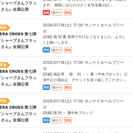
『シャープさんフラッ
ます。 紙面にほんの小さく女性名義の記...
トさん』全国公演
女性
紙チケ
郵送
2026/07/18(土) 17:00 サンケイホールブリー
即決
ゼ
ERA CROSS 第七弾
[詳細] 階 列 番 急用で行けなくなりました。よろし
『シャープさんフラッ
くお願いします。
トさん』全国公演
男性
紙チケ
郵送
2026/07/18(土) 17:00 サンケイホールブリー
即決
ゼ
ERA CROSS 第七弾
[詳細] 指定席 階 列 ～ 番（中央ブロック） 公
『シャープさんフラッ
演中止の場合は、チケットを送り返してください...
トさん』全国公演
男性
紙チケ
郵送
2026/07/18(土) 17:00 サンケイホールブリー
即決
ゼ
ERA CROSS 第七弾
[詳細] 階 列 ～ 番中央ブロック
『シャープさんフラッ
トさん』全国公演
男性
紙チケ
郵送