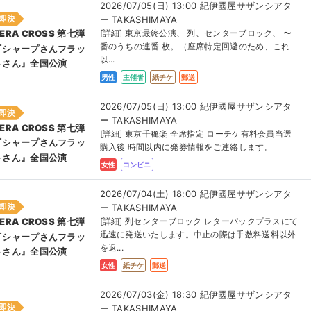
2026/07/05(日) 13:00 紀伊國屋サザンシアタ
即決
ー TAKASHIMAYA
[詳細] 東京最終公演、 列、センターブロック、 〜
ERA CROSS 第七弾
番のうちの連番 枚。（座席特定回避のため、これ
『シャープさんフラッ
以...
トさん』全国公演
男性
主催者
紙チケ
郵送
2026/07/05(日) 13:00 紀伊國屋サザンシアタ
即決
ー TAKASHIMAYA
ERA CROSS 第七弾
[詳細] 東京千穐楽 全席指定 ローチケ有料会員当選
『シャープさんフラッ
購入後 時間以内に発券情報をご連絡します。
トさん』全国公演
女性
コンビニ
2026/07/04(土) 18:00 紀伊國屋サザンシアタ
即決
ー TAKASHIMAYA
[詳細] 列センターブロック レターパックプラスにて
ERA CROSS 第七弾
迅速に発送いたします。中止の際は手数料送料以外
『シャープさんフラッ
を返...
トさん』全国公演
女性
紙チケ
郵送
2026/07/03(金) 18:30 紀伊國屋サザンシアタ
即決
ー TAKASHIMAYA