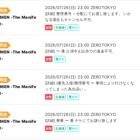
2026/07/26(日) 23:00 ZEROTOKYO
即決
[詳細] 整理番号 ~ 分配にてお渡し致します。 いか
MEN -The Manife
なる場合もキャンセル不可。
t-
女性
主催者
電チケ
2026/07/26(日) 23:00 ZEROTOKYO
即決
[詳細] 〜 番 公演中止以外での返金不可。
MEN -The Manife
t-
女性
電チケ
2026/07/26(日) 23:00 ZEROTOKYO
即決
[詳細] (優先入場)整理番号 〜 事情により行けなくな
MEN -The Manife
ってしまった為出品い...
t-
女性
主催者
電チケ
2026/07/26(日) 23:00 ZEROTOKYO
即決
[詳細] 整番 〜 番 チケにてお譲り致します
MEN -The Manife
t-
女性
主催者
電チケ