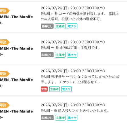
2026/07/26(日) 23:00 ZEROTOKYO
即決
[詳細] ~ 番 コードの画像を送付致します。 歳以上
MEN -The Manife
のみ入場可。公演中止以外の返金不可。
t-
名義なし
主催者
電チケ
2026/07/26(日) 23:00 ZEROTOKYO
即決
[詳細] 〜 番 金額は定価＋手数料です。
MEN -The Manife
t-
名義なし
主催者
電チケ
2026/07/26(日) 23:00 ZEROTOKYO
即決
[詳細] 整理番号 〜 行けなくなってしまったため出
MEN -The Manife
品します。 チケットにて分配させて...
t-
女性
主催者
電チケ
2026/07/26(日) 23:00 ZEROTOKYO
即決
[詳細] - 番 購入後リンクを送付いたします。
MEN -The Manife
t-
名義なし
主催者
電チケ