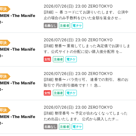
2026/07/26(日) 23:00 ZEROTOKYO
即決
[詳細] ～ 番 コードにてお譲りいたします。 公演中
MEN -The Manife
止の場合のみ手数料をひいた金額を返金させ...
t-
名義なし
主催者
電チケ
2026/07/26(日) 23:00 ZEROTOKYO
即決
[詳細] 整番〜 重複してしまった為定価でお譲りしま
MEN -The Manife
す。公式サイトの分配に従い購入後分配用 を...
t-
女性
主催者
電チケ
2026/07/26(日) 23:00 ZEROTOKYO
即決
[詳細] 整番〜 バラ売り可。 連番での割引。 枚のお
MEN -The Manife
取引で 円の割引価格です！！ 急...
t-
女性
主催者
電チケ
2026/07/26(日) 23:00 ZEROTOKYO
即決
[詳細] 整理番号 〜 予定が合わなくなってしまった
MEN -The Manife
ため出品いたします。 公式から購入したチ...
t-
名義なし
主催者
電チケ