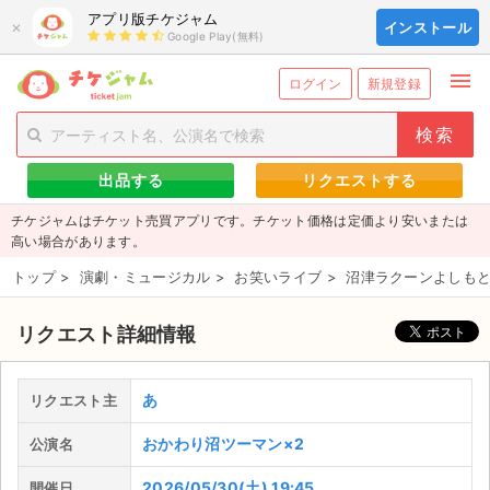
アプリ版チケジャム
×
インストール
Google Play(無料)
menu
person_add
exit_to_app
新規会員登録
ログイン
ログイン
新規登録
チケットを探す
出品する
リクエストする
新着チケット
チケジャムはチケット売買アプリです。チケット価格は定価より安いまたは
値下げしたチケット
高い場合があります。
トップ
>
演劇・ミュージカル
>
お笑いライブ
>
沼津ラクーンよしもと
都道府県からチケットを探す
もうすぐ開催のチケット
リクエスト詳細情報
チケットのリクエスト一覧
あ
リクエスト主
取扱チケット
おかわり沼ツーマン×2
公演名
ライブ・コンサート（国内）
2026/05/30(土) 19:45
開催日