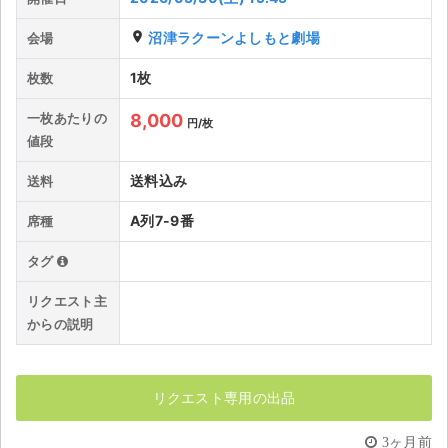
ライブ・コンサート（海外）
place
沼津ラクーンよしもと劇場
会場
1枚
枚数
イベント
一枚あたりの
8,000
スポーツ
円/枚
値段
演劇・ミュージカル
送料込み
送料
ご利用ガイド
A列7-9番
席種
タグ
ご利用ガイド
リクエスト主
手数料・お支払い方法
からの説明
AIに質問する
よくある質問
リクエスト専用の出品
お知らせ
3ヶ月前