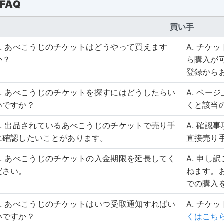
FAQ
買い手
Q. あべこうじのチケットはどうやって買えます
A. チ
か？
ら購入が
登録から
Q. あべこうじのチケットを探すにはどうしたらい
A. ペ
いですか？
くと該当
Q. 出品されているあべこうじのチケットで売り手
A. 確
に確認したいことがあります。
直接売り
Q. あべこうじのチケットの入金期限を延長してく
A. 申
ださい。
ねます。
での購入
Q. あべこうじのチケットはいつ受取通知すればい
A. チケ
いですか？
くはこち