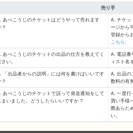
売り手
Q. あべこうじのチケットはどうやって売れます
A. チ
か？
ージから
登録から
こちら
Q. あべこうじのチケットの出品の仕方を教えてく
A. 電
ださい。
ィスト名
Q. 「出品者からの説明」には何を書けばいいです
A. 出
か？
数料の有
Q. あべこうじのチケットで誤って発送通知をして
A. 一
しまいました。どうしたらいいですか？
買い手様
際あらた
い。