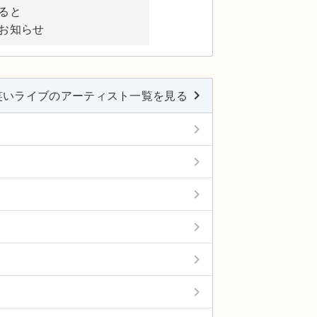
ると
お知らせ
keyboard_arrow_right
笑いライブのアーティスト一覧を見る
keyboard_arrow_right
keyboard_arrow_right
keyboard_arrow_right
keyboard_arrow_right
keyboard_arrow_right
keyboard_arrow_right