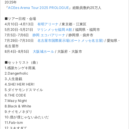
チケットジャム利用規約
2025年
『
ACEes Arena Tour 2025 PROLOGUE
』総動員数約25万人
プライバシーポリシー
■ツアー日程・会場
4月10日-4月13日
有明アリーナ
/ 東京都・江東区
特定商取引法に基づく表記
5月20日-5月21日
マリンメッセ福岡 A館
/ 福岡県・福岡市
7月5日-7月6日
静岡 エコパアリーナ
/ 静岡県・袋井市
公演登録依頼
7月29日-7月30日
名古屋市国際展示場(ポートメッセ名古屋)
/ 愛知県・
名古屋市
不正転売禁止法について
8月4日-8月5日
大阪城ホール
/ 大阪府・大阪市
■セットリスト（曲）
チケットジャムの取り組み
1.感謝カンゲキ雨嵐
2.Dangerholic
音楽情報
3.人生遊戯
4.SHE! HER! HER!
5.ダイヤモンドスマイル
6.THE CODE
7.Mazy Night
8.Black & White
9.ナイモノネダリ
10.僕が僕じゃないみたいだ
11.Fab-ism
12.スキすぎて