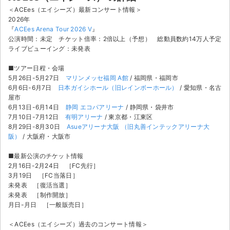
＜ACEes（エイシーズ）最新コンサート情報＞
2026年
『
ACEes Arena Tour 2026 V
』
公演時間：未定 チケット倍率：2倍以上（予想） 総動員数約14万人予定
ライブビューイング：未発表
■ツアー日程・会場
5月26日-5月27日
マリンメッセ福岡 A館
/ 福岡県・福岡市
6月6日-6月7日
日本ガイシホール（旧レインボーホール）
/ 愛知県・名古
屋市
6月13日-6月14日
静岡 エコパアリーナ
/ 静岡県・袋井市
7月10日-7月12日
有明アリーナ
/ 東京都・江東区
8月29日-8月30日
Asueアリーナ大阪 （旧丸善インテックアリーナ大
阪）
/ 大阪府・大阪市
■最新公演のチケット情報
2月16日-2月24日 ［FC先行］
3月19日 ［FC当落日］
未発表 ［復活当選］
サイト情報
未発表 ［制作開放］
月日-月日 ［一般販売日］
チケットジャム運営会社
＜ACEes（エイシーズ）過去のコンサート情報＞