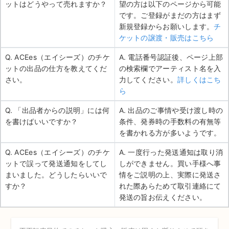
ットはどうやって売れますか？
望の方は以下のページから可能
です。ご登録がまだの方はまず
新規登録からお願いします。
チ
ケットの譲渡・販売はこちら
Q. ACEes（エイシーズ）のチケ
A. 電話番号認証後、ページ上部
ットの出品の仕方を教えてくだ
の検索欄でアーティスト名を入
さい。
力してください。
詳しくはこち
ら
Q. 「出品者からの説明」には何
A. 出品のご事情や受け渡し時の
を書けばいいですか？
条件、発券時の手数料の有無等
を書かれる方が多いようです。
Q. ACEes（エイシーズ）のチケ
A. 一度行った発送通知は取り消
ットで誤って発送通知をしてし
しができません。買い手様へ事
まいました。どうしたらいいで
情をご説明の上、実際に発送さ
すか？
れた際あらためて取引連絡にて
発送の旨お伝えください。