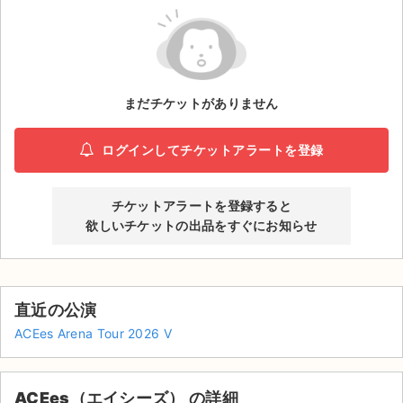
ライブ・コンサート（海外）
イベント
まだチケットがありません
スポーツ
演劇・ミュージカル
ログインしてチケットアラートを登録
ご利用ガイド
チケットアラートを登録すると
欲しいチケットの出品をすぐにお知らせ
ご利用ガイド
手数料・お支払い方法
直近の公演
AIに質問する
ACEes Arena Tour 2026 V
よくある質問
お知らせ
ACEes（エイシーズ） の詳細