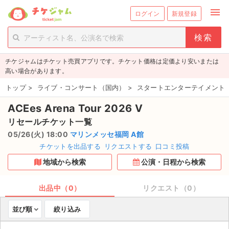
menu
ログイン
新規登録
person_add
exit_to_app
新規会員登録
ログイン
チケジャムはチケット売買アプリです。チケット価格は定価より安いまたは
チケットを探す
高い場合があります。
新着チケット
トップ
>
ライブ・コンサート（国内）
>
スタートエンターテイメント
ACEes Arena Tour 2026 V
値下げしたチケット
リセールチケット一覧
都道府県からチケットを探す
05/26(火) 18:00
マリンメッセ福岡 A館
チケットを出品する
リクエストする
口コミ投稿
もうすぐ開催のチケット
地域から検索
公演・日程から検索
チケットのリクエスト一覧
出品中（0）
リクエスト（0）
取扱チケット
並び順
絞り込み
ライブ・コンサート（国内）