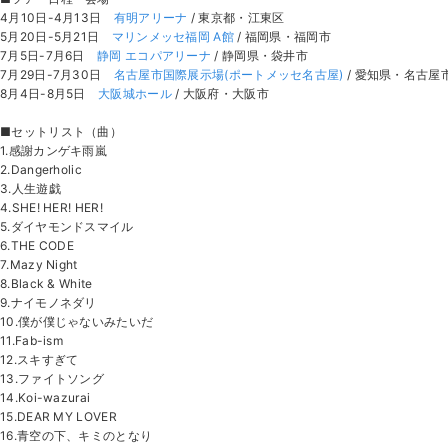
4月10日-4月13日
有明アリーナ
/ 東京都・江東区
5月20日-5月21日
マリンメッセ福岡 A館
/ 福岡県・福岡市
7月5日-7月6日
静岡 エコパアリーナ
/ 静岡県・袋井市
7月29日-7月30日
名古屋市国際展示場(ポートメッセ名古屋)
/ 愛知県・名古屋
8月4日-8月5日
大阪城ホール
/ 大阪府・大阪市
■セットリスト（曲）
1.感謝カンゲキ雨嵐
2.Dangerholic
3.人生遊戯
4.SHE! HER! HER!
5.ダイヤモンドスマイル
6.THE CODE
7.Mazy Night
8.Black & White
9.ナイモノネダリ
10.僕が僕じゃないみたいだ
11.Fab-ism
12.スキすぎて
13.ファイトソング
14.Koi-wazurai
15.DEAR MY LOVER
16.青空の下、キミのとなり