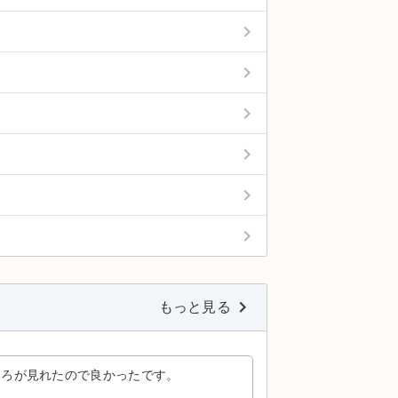
keyboard_arrow_right
keyboard_arrow_right
keyboard_arrow_right
keyboard_arrow_right
keyboard_arrow_right
keyboard_arrow_right
keyboard_arrow_right
もっと見る
ころが見れたので良かったです。