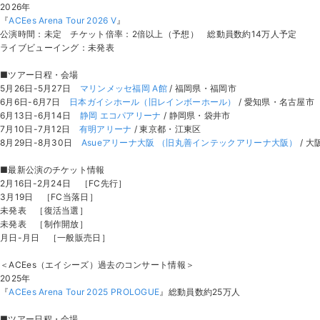
2026年
『
ACEes Arena Tour 2026 V
』
公演時間：未定 チケット倍率：2倍以上（予想） 総動員数約14万人予定
ライブビューイング：未発表
■ツアー日程・会場
5月26日-5月27日
マリンメッセ福岡 A館
/ 福岡県・福岡市
6月6日-6月7日
日本ガイシホール（旧レインボーホール）
/ 愛知県・名古屋市
6月13日-6月14日
静岡 エコパアリーナ
/ 静岡県・袋井市
7月10日-7月12日
有明アリーナ
/ 東京都・江東区
8月29日-8月30日
Asueアリーナ大阪 （旧丸善インテックアリーナ大阪）
/ 
■最新公演のチケット情報
2月16日-2月24日 ［FC先行］
3月19日 ［FC当落日］
未発表 ［復活当選］
未発表 ［制作開放］
月日-月日 ［一般販売日］
＜ACEes（エイシーズ）過去のコンサート情報＞
2025年
『
ACEes Arena Tour 2025 PROLOGUE
』総動員数約25万人
■ツアー日程・会場