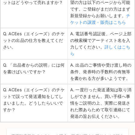
ットはどうやって売れますか？
望の方は以下のページから可能
です。ご登録がまだの方はまず
新規登録からお願いします。
チ
ケットの譲渡・販売はこちら
Q. ACEes（エイシーズ）のチケ
A. 電話番号認証後、ページ上部
ットの出品の仕方を教えてくだ
の検索欄でアーティスト名を入
さい。
力してください。
詳しくはこち
ら
Q. 「出品者からの説明」には何
A. 出品のご事情や受け渡し時の
を書けばいいですか？
条件、発券時の手数料の有無等
を書かれる方が多いようです。
Q. ACEes（エイシーズ）のチケ
A. 一度行った発送通知は取り消
ットで誤って発送通知をしてし
しができません。買い手様へ事
まいました。どうしたらいいで
情をご説明の上、実際に発送さ
すか？
れた際あらためて取引連絡にて
発送の旨お伝えください。