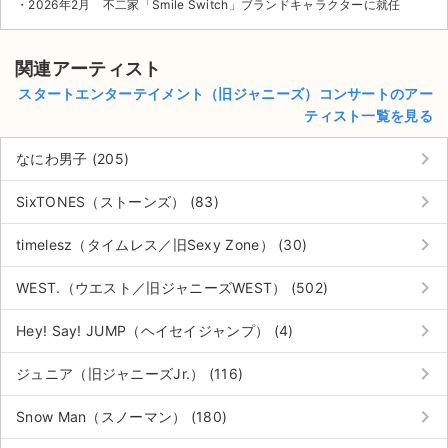
・2026年2月 不二家「Smile Switch」ブランドキャラクターに就任
関連アーティスト
スタートエンターテイメント（旧ジャニーズ）コンサートのアー
ティスト一覧を見る
keyboard_arrow_right
なにわ男子 (205)
keyboard_arrow_right
SixTONES（ストーンズ） (83)
keyboard_arrow_right
timelesz（タイムレス／旧Sexy Zone） (30)
keyboard_arrow_right
WEST.（ウエスト／旧ジャニーズWEST） (502)
keyboard_arrow_right
Hey! Say! JUMP（ヘイセイジャンプ） (4)
keyboard_arrow_right
ジュニア（旧ジャニーズJr.） (116)
keyboard_arrow_right
Snow Man（スノーマン） (180)