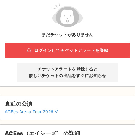
ライブ・コンサート（海外）
イベント
まだチケットがありません
スポーツ
演劇・ミュージカル
ログインしてチケットアラートを登録
ご利用ガイド
チケットアラートを登録すると
欲しいチケットの出品をすぐにお知らせ
ご利用ガイド
手数料・お支払い方法
直近の公演
AIに質問する
ACEes Arena Tour 2026 V
よくある質問
お知らせ
ACEes（エイシーズ） の詳細