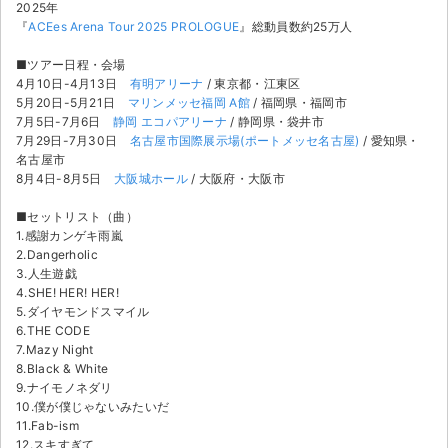
チケットジャム利用規約
2025年
『
ACEes Arena Tour 2025 PROLOGUE
』総動員数約25万人
プライバシーポリシー
■ツアー日程・会場
4月10日-4月13日
有明アリーナ
/ 東京都・江東区
特定商取引法に基づく表記
5月20日-5月21日
マリンメッセ福岡 A館
/ 福岡県・福岡市
7月5日-7月6日
静岡 エコパアリーナ
/ 静岡県・袋井市
公演登録依頼
7月29日-7月30日
名古屋市国際展示場(ポートメッセ名古屋)
/ 愛知県・
名古屋市
不正転売禁止法について
8月4日-8月5日
大阪城ホール
/ 大阪府・大阪市
■セットリスト（曲）
チケットジャムの取り組み
1.感謝カンゲキ雨嵐
2.Dangerholic
音楽情報
3.人生遊戯
4.SHE! HER! HER!
5.ダイヤモンドスマイル
6.THE CODE
7.Mazy Night
8.Black & White
9.ナイモノネダリ
10.僕が僕じゃないみたいだ
11.Fab-ism
12.スキすぎて