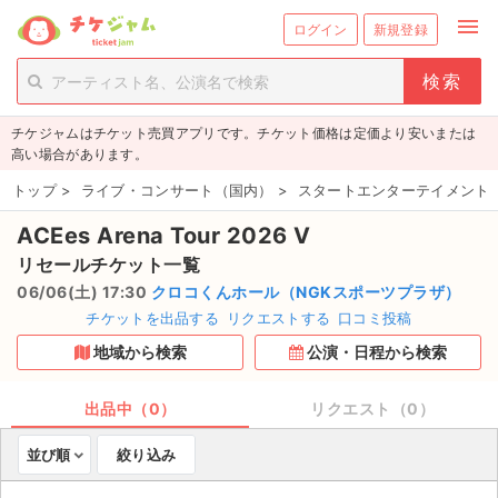
menu
ログイン
新規登録
person_add
exit_to_app
新規会員登録
ログイン
チケジャムはチケット売買アプリです。チケット価格は定価より安いまたは
チケットを探す
高い場合があります。
新着チケット
トップ
>
ライブ・コンサート（国内）
>
スタートエンターテイメント
ACEes Arena Tour 2026 V
値下げしたチケット
リセールチケット一覧
都道府県からチケットを探す
06/06(土) 17:30
クロコくんホール（NGKスポーツプラザ）
チケットを出品する
リクエストする
口コミ投稿
もうすぐ開催のチケット
地域から検索
公演・日程から検索
チケットのリクエスト一覧
出品中（0）
リクエスト（0）
取扱チケット
並び順
絞り込み
ライブ・コンサート（国内）