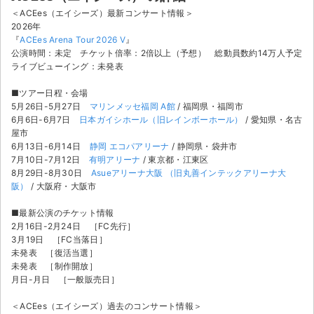
＜ACEes（エイシーズ）最新コンサート情報＞
2026年
『
ACEes Arena Tour 2026 V
』
公演時間：未定 チケット倍率：2倍以上（予想） 総動員数約14万人予定
ライブビューイング：未発表
■ツアー日程・会場
5月26日-5月27日
マリンメッセ福岡 A館
/ 福岡県・福岡市
6月6日-6月7日
日本ガイシホール（旧レインボーホール）
/ 愛知県・名古
屋市
6月13日-6月14日
静岡 エコパアリーナ
/ 静岡県・袋井市
7月10日-7月12日
有明アリーナ
/ 東京都・江東区
8月29日-8月30日
Asueアリーナ大阪 （旧丸善インテックアリーナ大
阪）
/ 大阪府・大阪市
■最新公演のチケット情報
2月16日-2月24日 ［FC先行］
3月19日 ［FC当落日］
未発表 ［復活当選］
サイト情報
未発表 ［制作開放］
月日-月日 ［一般販売日］
チケットジャム運営会社
＜ACEes（エイシーズ）過去のコンサート情報＞