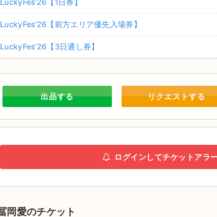
LuckyFes’26【1日券】
LuckyFes’26【前方エリア優先入場券】
LuckyFes’26【3日通し券】
出品する
リクエストする
ログインしてチケットアラ
冨岡愛のチケット