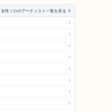
keyboard_arrow_right
女性ソロのアーティスト一覧を見る
keyboard_arrow_right
keyboard_arrow_right
keyboard_arrow_right
keyboard_arrow_right
keyboard_arrow_right
keyboard_arrow_right
keyboard_arrow_right
keyboard_arrow_right