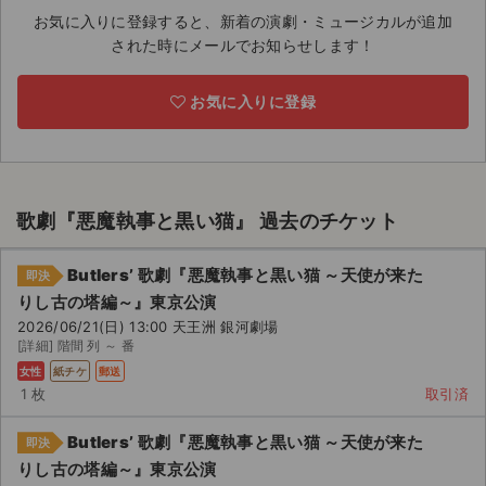
お気に入りに登録すると、新着の演劇・ミュージカルが追加
ライブ・コンサート（海外）
された時にメールでお知らせします！
イベント
お気に入りに登録
スポーツ
演劇・ミュージカル
歌劇『悪魔執事と黒い猫』 過去のチケット
ご利用ガイド
Butlers’ 歌劇『悪魔執事と黒い猫 ～天使が来た
即決
ご利用ガイド
りし古の塔編～』東京公演
2026/06/21(日) 13:00 天王洲 銀河劇場
手数料・お支払い方法
[詳細] 階間 列 ～ 番
女性
紙チケ
郵送
AIに質問する
1 枚
取引済
よくある質問
Butlers’ 歌劇『悪魔執事と黒い猫 ～天使が来た
即決
りし古の塔編～』東京公演
お知らせ