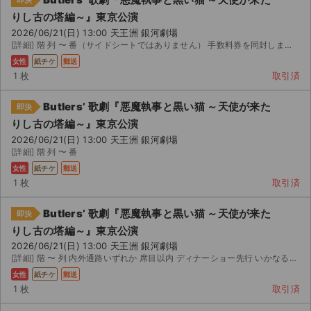
即決
りし古の塔編～』東京公演
2026/06/21(日) 13:00 天王洲 銀河劇場
[詳細] 階 列 〜 番（サイドシートではありません） 手数料券を同封しますので公演中止の際は...
女性
紙チケ
郵送
1 枚
取引済
Butlers’ 歌劇『悪魔執事と黒い猫 ～天使が来た
即決
りし古の塔編～』東京公演
2026/06/21(日) 13:00 天王洲 銀河劇場
[詳細] 階 列 〜 番
女性
紙チケ
郵送
1 枚
取引済
Butlers’ 歌劇『悪魔執事と黒い猫 ～天使が来た
即決
りし古の塔編～』東京公演
2026/06/21(日) 13:00 天王洲 銀河劇場
[詳細] 階 〜 列 内外通路いずれか 席目以内 ディナーショー先行 いかなる場合でも返金不可
女性
紙チケ
郵送
1 枚
取引済