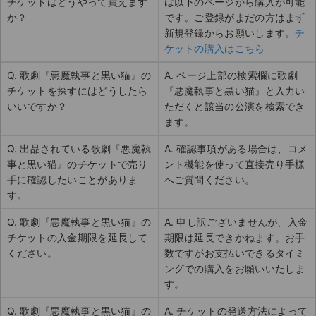
チケットはどうやって買えます
は以下のページから購入が可能
か？
です。ご登録がまだの方はまず
新規登録からお願いします。
チ
ケットの購入はこちら
Q. 歌劇『悪魔執事と黒い猫』の
A. ページ上部の検索欄に歌劇
チケットを探すにはどうしたら
『悪魔執事と黒い猫』と入力い
いいですか？
ただくと該当の公演を検索でき
ます。
Q. 出品されている歌劇『悪魔執
A. 確認事項がある場合は、コメ
事と黒い猫』のチケットで売り
ント機能を使って直接売り手様
手に確認したいことがありま
へご質問ください。
す。
Q. 歌劇『悪魔執事と黒い猫』の
A. 申し訳ございませんが、入金
チケットの入金期限を延長して
期限は延長できかねます。お手
ください。
数ですがお支払いできるタイミ
ングでの購入をお願いいたしま
す。
Q. 歌劇『悪魔執事と黒い猫』の
A. チケットの発送方法によって