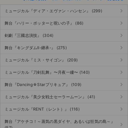
keyboard_arrow_right
ミュージカル『ディア・エヴァン・ハンセン』 (299)
keyboard_arrow_right
舞台『ハリー・ポッターと呪いの子』 (86)
keyboard_arrow_right
剣劇『三國志演技』 (304)
keyboard_arrow_right
舞台『キングダムⅡ-継承-』 (275)
keyboard_arrow_right
ミュージカル『ミス・サイゴン』 (209)
keyboard_arrow_right
ミュージカル『刀剣乱舞』〜月夜一縷〜 (140)
keyboard_arrow_right
舞台『Dancing☆Starプリキュア』 (109)
keyboard_arrow_right
ミュージカル『美少女戦士セーラームーン』 (41)
keyboard_arrow_right
ミュージカル『RENT（レント）』 (116)
舞台『アケチコ！～蒸気の黒ダイヤ、あるいは狂気の島～』
keyboard_arrow_right
(57)