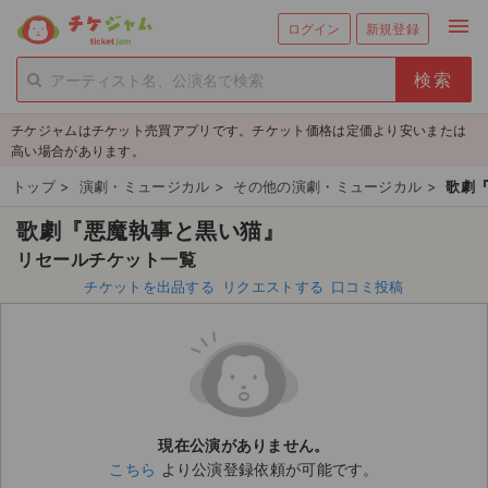
menu
ログイン
新規登録
person_add
exit_to_app
新規会員登録
ログイン
チケジャムはチケット売買アプリです。チケット価格は定価より安いまたは
チケットを探す
高い場合があります。
新着チケット
トップ
>
演劇・ミュージカル
>
その他の演劇・ミュージカル
>
歌劇
歌劇『悪魔執事と黒い猫』
値下げしたチケット
リセールチケット一覧
都道府県からチケットを探す
チケットを出品する
リクエストする
口コミ投稿
もうすぐ開催のチケット
チケットのリクエスト一覧
取扱チケット
現在公演がありません。
こちら
より公演登録依頼が可能です。
ライブ・コンサート（国内）