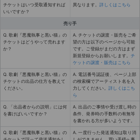
チケットはいつ受取通知すれば
異なります。
詳しくはこちら
いいですか？
売り手
Q. 歌劇『悪魔執事と黒い猫』の
A. チケットの譲渡・販売をご希
チケットはどうやって売れます
望の方は以下のページから可能
か？
です。ご登録がまだの方はまず
新規登録からお願いします。
チ
ケットの譲渡・販売はこちら
Q. 歌劇『悪魔執事と黒い猫』の
A. 電話番号認証後、ページ上部
チケットの出品の仕方を教えて
の検索欄でアーティスト名を入
ください。
力してください。
詳しくはこち
ら
Q. 「出品者からの説明」には何
A. 出品のご事情や受け渡し時の
を書けばいいですか？
条件、発券時の手数料の有無等
を書かれる方が多いようです。
Q. 歌劇『悪魔執事と黒い猫』の
A. 一度行った発送通知は取り消
チケットで誤って発送通知をし
しができません。買い手様へ事