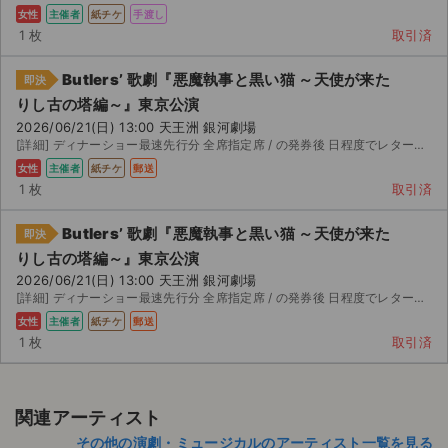
女性
主催者
紙チケ
手渡し
1 枚
取引済
Butlers’ 歌劇『悪魔執事と黒い猫 ～天使が来た
即決
りし古の塔編～』東京公演
2026/06/21(日) 13:00 天王洲 銀河劇場
[詳細] ディナーショー最速先行分 全席指定席 / の発券後 日程度でレターパックプラスにてお送りします。
女性
主催者
紙チケ
郵送
1 枚
取引済
Butlers’ 歌劇『悪魔執事と黒い猫 ～天使が来た
即決
りし古の塔編～』東京公演
2026/06/21(日) 13:00 天王洲 銀河劇場
[詳細] ディナーショー最速先行分 全席指定席 / の発券後 日程度でレターパックプラスにてお送りします。
女性
主催者
紙チケ
郵送
1 枚
取引済
関連アーティスト
その他の演劇・ミュージカルのアーティスト一覧を見る