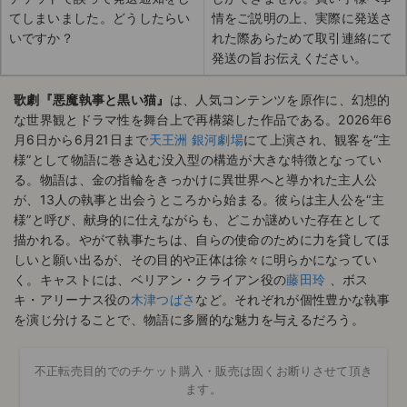
てしまいました。どうしたらい
情をご説明の上、実際に発送さ
いですか？
れた際あらためて取引連絡にて
発送の旨お伝えください。
歌劇『悪魔執事と黒い猫』
は、人気コンテンツを原作に、幻想的
な世界観とドラマ性を舞台上で再構築した作品である。2026年6
月6日から6月21日まで
天王洲 銀河劇場
にて上演され、観客を“主
様”として物語に巻き込む没入型の構造が大きな特徴となってい
る。物語は、金の指輪をきっかけに異世界へと導かれた主人公
が、13人の執事と出会うところから始まる。彼らは主人公を“主
様”と呼び、献身的に仕えながらも、どこか謎めいた存在として
描かれる。やがて執事たちは、自らの使命のために力を貸してほ
しいと願い出るが、その目的や正体は徐々に明らかになってい
く。キャストには、ベリアン・クライアン役の
藤田玲
、ボス
キ・アリーナス役の
木津つばさ
など。それぞれが個性豊かな執事
を演じ分けることで、物語に多層的な魅力を与えるだろう。
不正転売目的でのチケット購入・販売は固くお断りさせて頂き
ます。