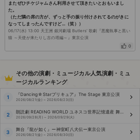
またぜひチケジャムさん利用させて頂きたいとおもいまし
た。
（ただ隣の席の方が、ずっと手の振り付けされてるのがきに
なってしまったんですけど…（笑））
06/17(水) 13:00 天王洲 銀河劇場 Butlers’ 歌劇『悪魔執事と黒い
猫 ～天使が来たりし古の塔編～』東京公演
0
その他の演劇・ミュージカル人気演劇・ミュ
ージカルランキング
『Dancing☆Starプリキュア』The Stage 東京公演
keyboard_arrow_right
1
2026/08/21(金) ~ 2026/08/23(日)
朗読劇 READING WORLD ユネスコ世界記憶遺産 舞鶴への生還『約束の果て』（再演）
keyboard_arrow_right
2
2026/09/28(月) ~ 2026/09/29(火)
舞台『龍が如く』ー神室町八犬伝ー東京公演
keyboard_arrow_right
3
2026/08/21(金) ~ 2026/08/30(日)