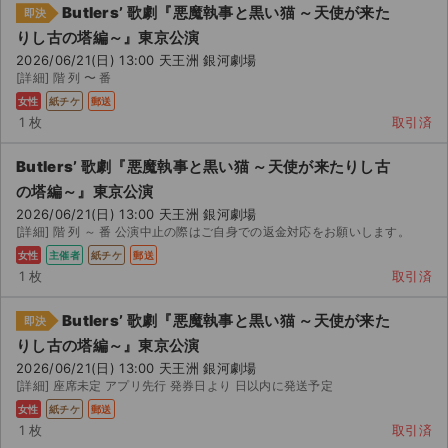
Butlers’ 歌劇『悪魔執事と黒い猫 ～天使が来た
即決
りし古の塔編～』東京公演
2026/06/21(日) 13:00 天王洲 銀河劇場
[詳細] 階 列 〜 番
女性
紙チケ
郵送
1 枚
取引済
Butlers’ 歌劇『悪魔執事と黒い猫 ～天使が来たりし古
の塔編～』東京公演
2026/06/21(日) 13:00 天王洲 銀河劇場
[詳細] 階 列 ～ 番 公演中止の際はご自身での返金対応をお願いします。
女性
主催者
紙チケ
郵送
1 枚
取引済
Butlers’ 歌劇『悪魔執事と黒い猫 ～天使が来た
即決
りし古の塔編～』東京公演
2026/06/21(日) 13:00 天王洲 銀河劇場
[詳細] 座席未定 アプリ先行 発券日より 日以内に発送予定
女性
紙チケ
郵送
1 枚
取引済