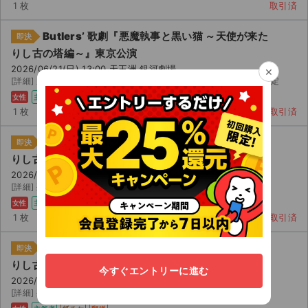
1 枚
取引済
Butlers’ 歌劇『悪魔執事と黒い猫 ～天使が来た
即決
りし古の塔編～』東京公演
2026/06/21(日) 13:00 天王洲 銀河劇場
×
[詳細] 座席未定 ディナーショー最速先行 発券日より 日以内に発送予定
女性
主催者
紙チケ
郵送
1 枚
取引済
Butlers’ 歌劇『悪魔執事と黒い猫 ～天使が来た
即決
りし古の塔編～』東京公演
2026/06/21(日) 13:00 天王洲 銀河劇場
[詳細] 列 ～ 番 公演中止の際はご自身での払い戻しをお願いします。
女性
主催者
紙チケ
郵送
1 枚
取引済
Butlers’ 歌劇『悪魔執事と黒い猫 ～天使が来た
即決
りし古の塔編～』東京公演
今すぐエントリーに進む
2026/06/21(日) 13:00 天王洲 銀河劇場
[詳細] 列 -