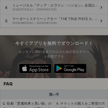
ミュージカル『ディア・エヴァン・ハンセン』全国公演
keyboard_arrow_right
4
2026/07/25(土) ~ 2026/09/21(月)
マーダーミステリーシアター『THE TRUE PIECE II』東京公演
keyboard_arrow_right
5
2026/08/05(水) ~ 2026/08/12(水)
今すぐアプリを無料でダウンロード！
エンタメに関わる全ての人のための安心チケッ
ト売買アプリ
FAQ
買い手
Q. 歌劇『悪魔執事と黒い猫』の
A. チケットの購入をご希望の方