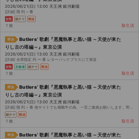
チケットジャム利用規約
2026/06/21(日) 13:00 天王洲 銀河劇場
[詳細] 階 列 ~ 番
プライバシーポリシー
女性
紙チケ
郵送
1 枚
取引済
特定商取引法に基づく表記
Butlers’ 歌劇『悪魔執事と黒い猫 ～天使が来た
即決
公演登録依頼
りし古の塔編～』東京公演
2026/06/21(日) 13:00 天王洲 銀河劇場
不正転売禁止法について
[詳細] 全席指定 列 〜 番 レターパックプラスにて発送
女性
主催者
紙チケ
郵送
チケットジャムの取り組み
1 枚
取引済
音楽情報
Butlers’ 歌劇『悪魔執事と黒い猫 ～天使が来た
即決
りし古の塔編～』東京公演
2026/06/21(日) 13:00 天王洲 銀河劇場
[詳細] 階 列 ~ 番 他サイトでも掲載中の為、一言ご連絡お願いします。即決に変更いたします。
紙チケ
郵送
1 枚
取引済
Butlers’ 歌劇『悪魔執事と黒い猫 ～天使が来た
即決