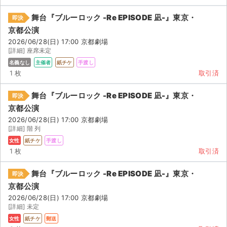
舞台『ブルーロック -Re EPISODE 凪-』東京・
即決
京都公演
2026/06/28(日) 17:00 京都劇場
[詳細] 座席未定
名義なし
主催者
紙チケ
手渡し
1 枚
取引済
舞台『ブルーロック -Re EPISODE 凪-』東京・
即決
京都公演
2026/06/28(日) 17:00 京都劇場
[詳細] 階 列
女性
紙チケ
手渡し
1 枚
取引済
舞台『ブルーロック -Re EPISODE 凪-』東京・
即決
サイト情報
京都公演
2026/06/28(日) 17:00 京都劇場
[詳細] 未定
チケットジャム運営会社
女性
紙チケ
郵送