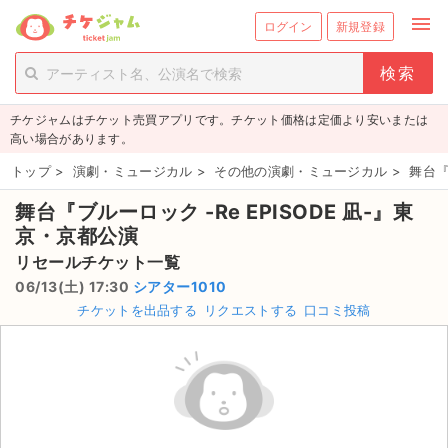
menu
ログイン
新規登録
person_add
exit_to_app
新規会員登録
ログイン
チケジャムはチケット売買アプリです。チケット価格は定価より安いまたは
チケットを探す
高い場合があります。
新着チケット
トップ
>
演劇・ミュージカル
>
その他の演劇・ミュージカル
>
舞台『
舞台『ブルーロック -Re EPISODE 凪-』東
値下げしたチケット
京・京都公演
都道府県からチケットを探す
リセールチケット一覧
06/13(土) 17:30
シアター1010
もうすぐ開催のチケット
チケットを出品する
リクエストする
口コミ投稿
チケットのリクエスト一覧
取扱チケット
ライブ・コンサート（国内）