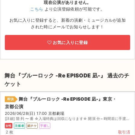
現在公演がありません。
こちら
より公演登録依頼が可能です。
ライブ・コンサート（海外）
お気に入りに登録すると、新着の演劇・ミュージカルが追加
イベント
された時にメールでお知らせします！
スポーツ
お気に入りに登録
演劇・ミュージカル
ご利用ガイド
舞台『ブルーロック -Re EPISODE 凪-』 過去のチ
ご利用ガイド
ケット
手数料・お支払い方法
舞台『ブルーロック -Re EPISODE 凪-』東京・
即決
AIに質問する
京都公演
2026/06/28(日) 17:00 京都劇場
よくある質問
[詳細] 階 列 〜 番 ☆入場特典は回収になります☆ 開演 分~ 時間前に手渡し予定
女性
主催者
紙チケ
手渡し
お知らせ
2 枚
取引済