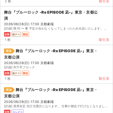
2 枚
取引済
チケットジャム利用規約
舞台『ブルーロック -Re EPISODE 凪-』東京・京都公
プライバシーポリシー
演
特定商取引法に基づく表記
2026/06/28(日) 17:00 京都劇場
[詳細] 階 列 〜 番 予定が合わなくなってしまったため出品いたします。 キャスト先行で当選したチ...
公演登録依頼
女性
紙チケ
郵送
1 枚
取引済
不正転売禁止法について
舞台『ブルーロック -Re EPISODE 凪-』東京・
即決
チケットジャムの取り組み
京都公演
2026/06/28(日) 17:00 京都劇場
音楽情報
[詳細] 列下手ブロック
女性
紙チケ
郵送
1 枚
取引済
舞台『ブルーロック -Re EPISODE 凪-』東京・
即決
京都公演
2026/06/28(日) 17:00 京都劇場
[詳細] 座席未定 先行当選分になります。 仕事の都合で行けなくなりました。 迅速丁寧なお取引を...
女性
コンビニ