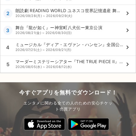
朗読劇 READING WORLD ユネスコ世界記憶遺産 舞鶴への生還『約束の果て』（再演）
keyboard_arrow_right
2
2026/09/28(月) ~ 2026/09/29(火)
舞台『龍が如く』ー神室町八犬伝ー東京公演
keyboard_arrow_right
3
2026/08/21(金) ~ 2026/08/30(日)
ミュージカル『ディア・エヴァン・ハンセン』全国公演
keyboard_arrow_right
4
2026/07/25(土) ~ 2026/09/21(月)
マーダーミステリーシアター『THE TRUE PIECE II』東京公演
keyboard_arrow_right
5
2026/08/05(水) ~ 2026/08/12(水)
今すぐアプリを無料でダウンロード！
エンタメに関わる全ての人のための安心チケッ
ト売買アプリ