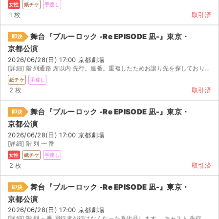
女性
紙チケ
手渡し
1 枚
取引済
舞台『ブルーロック -Re EPISODE 凪-』東京・
即決
京都公演
2026/06/28(日) 17:00 京都劇場
[詳細] 階 列通路 席以内 先行。連番。重複したためお譲り先を探しております。 当日または公演期...
紙チケ
手渡し
2 枚
取引済
舞台『ブルーロック -Re EPISODE 凪-』東京・
即決
京都公演
2026/06/28(日) 17:00 京都劇場
[詳細] 階 列 〜 番
女性
紙チケ
手渡し
2 枚
取引済
舞台『ブルーロック -Re EPISODE 凪-』東京・
即決
京都公演
2026/06/28(日) 17:00 京都劇場
[詳細] 階 列 ~ 番 同行者が行けなくなった為出品します。 キャスト 先行 日 当日...