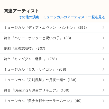
関連アーティスト
その他の演劇・ミュージカルのアーティスト一覧を見る
keyboard_arrow_right
ミュージカル『ディア・エヴァン・ハンセン』 (292)
keyboard_arrow_right
舞台『ハリー・ポッターと呪いの子』 (83)
keyboard_arrow_right
剣劇『三國志演技』 (307)
keyboard_arrow_right
舞台『キングダムⅡ-継承-』 (278)
keyboard_arrow_right
ミュージカル『ミス・サイゴン』 (208)
keyboard_arrow_right
ミュージカル『刀剣乱舞』〜月夜一縷〜 (138)
keyboard_arrow_right
舞台『Dancing☆Starプリキュア』 (109)
keyboard_arrow_right
ミュージカル『美少女戦士セーラームーン』 (40)