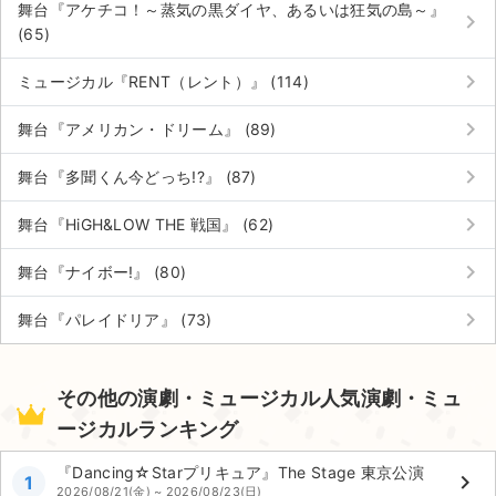
舞台『アケチコ！～蒸気の黒ダイヤ、あるいは狂気の島～』
keyboard_arrow_right
(65)
keyboard_arrow_right
ミュージカル『RENT（レント）』 (114)
keyboard_arrow_right
舞台『アメリカン・ドリーム』 (89)
keyboard_arrow_right
舞台『多聞くん今どっち!?』 (87)
keyboard_arrow_right
舞台『HiGH&LOW THE 戦国』 (62)
keyboard_arrow_right
舞台『ナイボー!』 (80)
keyboard_arrow_right
舞台『パレイドリア』 (73)
その他の演劇・ミュージカル人気演劇・ミュ
ージカルランキング
『Dancing☆Starプリキュア』The Stage 東京公演
keyboard_arrow_right
1
2026/08/21(金) ~ 2026/08/23(日)