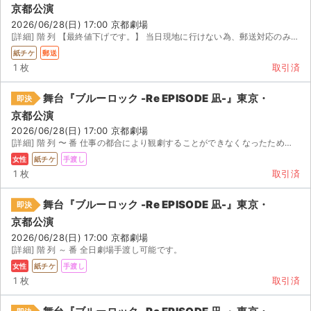
京都公演
2026/06/28(日) 17:00 京都劇場
[詳細] 階 列 【最終値下げです。】 当日現地に行けない為、郵送対応のみとなります。 迅速で丁寧...
紙チケ
郵送
1 枚
取引済
舞台『ブルーロック -Re EPISODE 凪-』東京・
即決
京都公演
2026/06/28(日) 17:00 京都劇場
[詳細] 階 列 〜 番 仕事の都合により観劇することができなくなったため出品いたします。 当...
女性
紙チケ
手渡し
1 枚
取引済
舞台『ブルーロック -Re EPISODE 凪-』東京・
即決
京都公演
2026/06/28(日) 17:00 京都劇場
[詳細] 階 列 ～ 番 全日劇場手渡し可能です。
女性
紙チケ
手渡し
1 枚
取引済