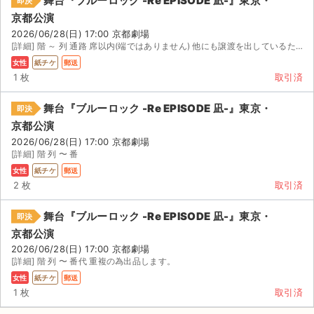
舞台『ブルーロック -Re EPISODE 凪-』東京・
即決
京都公演
2026/06/28(日) 17:00 京都劇場
[詳細] 階 ～ 列 通路 席以内(端ではありません) 他にも譲渡を出しているため落札前にコメントを...
女性
紙チケ
郵送
1 枚
取引済
舞台『ブルーロック -Re EPISODE 凪-』東京・
即決
京都公演
2026/06/28(日) 17:00 京都劇場
[詳細] 階 列 〜 番
女性
紙チケ
郵送
2 枚
取引済
舞台『ブルーロック -Re EPISODE 凪-』東京・
即決
京都公演
2026/06/28(日) 17:00 京都劇場
[詳細] 階 列 〜 番代 重複の為出品します。
女性
紙チケ
郵送
1 枚
取引済