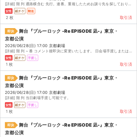
[詳細] 階 列 通路横含む 先行。連番。重複したためお譲り先を探しております。 当日または公演...
女性
紙チケ
郵送
2 枚
取引済
舞台『ブルーロック -Re EPISODE 凪-』東京・
即決
京都公演
2026/06/28(日) 17:00 京都劇場
[詳細] 階 列 ~ 番 コメント後即決に変更いたします。 日会場手渡しまたはコインロッカー経由
女性
紙チケ
手渡し
1 枚
取引済
舞台『ブルーロック -Re EPISODE 凪-』東京・
即決
京都公演
2026/06/28(日) 17:00 京都劇場
[詳細] 階 列 当日劇場手渡し可能です。
女性
紙チケ
手渡し
1 枚
取引済
舞台『ブルーロック -Re EPISODE 凪-』東京・
即決
京都公演