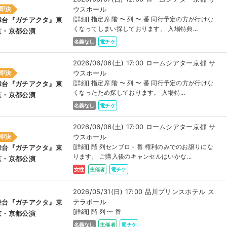
ウスホール
即決
[詳細] 指定席 階 〜 列 〜 番 同行予定の方が行けな
舞台『ガチアクタ』東
くなってしまい探しております。 入場特典...
京・京都公演
名義なし
電チケ
2026/06/06(土) 17:00 ロームシアター京都 サ
ウスホール
即決
[詳細] 指定席 階 〜 列 〜 番 同行予定の方が行けな
舞台『ガチアクタ』東
くなったため探しております。 入場特...
京・京都公演
名義なし
電チケ
2026/06/06(土) 17:00 ロームシアター京都 サ
ウスホール
即決
[詳細] 階 列センブロ - 番 権利のみでのお譲りにな
舞台『ガチアクタ』東
ります。 ご購入後のキャンセルはいかな...
京・京都公演
女性
主催者
電チケ
2026/05/31(日) 17:00 品川プリンスホテル ス
テラボール
舞台『ガチアクタ』東
[詳細] 階 列 〜 番
京・京都公演
名義なし
主催者
電チケ