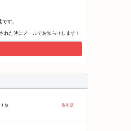
。
能です。
された時にメールでお知らせします！
1 枚
取引済