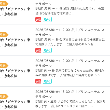
テラボール
即決
[詳細] 席 列 〜 ～ 番 通路 席以内のお席です。 公演
舞台『ガチアクタ』東
当日に会場付近で端末貸出...
京・京都公演
女性
電チケ
2026/05/30(土) 12:00 品川プリンスホテル ス
テラボール
即決
[詳細] 席 列 ～ 番 公演当日に会場付近で端末貸出に
舞台『ガチアクタ』東
てお譲りいたします。 ご購入後のキャンセ...
京・京都公演
女性
電チケ
2026/05/30(土) 12:00 品川プリンスホテル ス
テラボール
即決
[詳細] 列 〜 番 急用で行けなくなったため、権利の
舞台『ガチアクタ』東
みのお譲りです。 入場対応はご自身でお願いい...
京・京都公演
女性
電チケ
2026/05/29(金) 18:30 品川プリンスホテル ス
テラボール
即決
[詳細] 列 - 通路 リピチケで購入しましたが、お譲り
舞台『ガチアクタ』東
致します。 品川のコインロッカー経由、...
京・京都公演