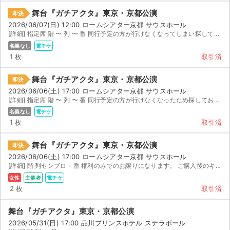
チケットジャム利用規約
舞台『ガチアクタ』東京・京都公演
即決
プライバシーポリシー
2026/06/07(日) 12:00 ロームシアター京都 サウスホール
[詳細] 指定席 階 〜 列 〜 番 同行予定の方が行けなくなってしまい探しております。 入場特典...
特定商取引法に基づく表記
名義なし
電チケ
1 枚
取引済
公演登録依頼
舞台『ガチアクタ』東京・京都公演
即決
不正転売禁止法について
2026/06/06(土) 17:00 ロームシアター京都 サウスホール
[詳細] 指定席 階 〜 列 〜 番 同行予定の方が行けなくなったため探しております。 入場特...
名義なし
電チケ
チケットジャムの取り組み
1 枚
取引済
音楽情報
舞台『ガチアクタ』東京・京都公演
即決
2026/06/06(土) 17:00 ロームシアター京都 サウスホール
[詳細] 階 列センブロ - 番 権利のみでのお譲りになります。 ご購入後のキャンセルはいかな...
女性
主催者
電チケ
2 枚
取引済
舞台『ガチアクタ』東京・京都公演
2026/05/31(日) 17:00 品川プリンスホテル ステラボール