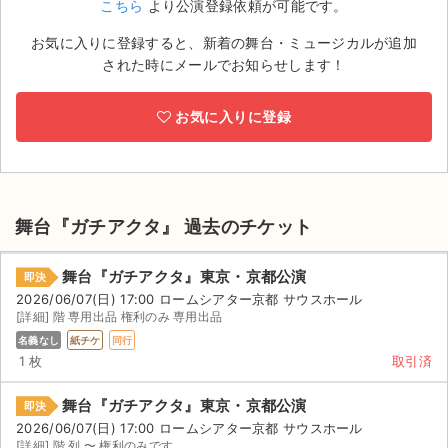
こちら
より公演登録依頼が可能です。
ライブ・コンサート（海外）
お気に入りに登録すると、新着の舞台・ミュージカルが追加
された時にメールでお知らせします！
イベント
お気に入りに登録
スポーツ
演劇・ミュージカル
ご利用ガイド
舞台『ガチアクタ』 過去のチケット
ご利用ガイド
舞台『ガチアクタ』東京・京都公演
即決
2026/06/07(日) 17:00 ロームシアター京都 サウスホール
手数料・お支払い方法
[詳細] 階 専用出品 権利のみ 専用出品
名義なし
紙チケ
同行
AIに質問する
1 枚
取引済
よくある質問
舞台『ガチアクタ』東京・京都公演
即決
2026/06/07(日) 17:00 ロームシアター京都 サウスホール
お知らせ
[詳細] 階 列 〜 権利のみです