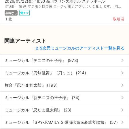
2026/05/22(金) 18:30 品川プリンスホテル ステラボール
[詳細] 一階 列 マジモン様専用 ローチケ電子アプリより分配します。 同時に当日座る券面スクショ 列共...
名義なし
電チケ
1 枚
取引済
関連アーティスト
2.5次元ミュージカルのアーティスト一覧を見る
keyboard_arrow_right
ミュージカル『テニスの王子様』 (973)
keyboard_arrow_right
ミュージカル『刀剣乱舞』（刀ミュ） (214)
keyboard_arrow_right
舞台『忍たま乱太郎』 (193)
keyboard_arrow_right
ミュージカル『新テニスの王子様』 (74)
keyboard_arrow_right
ミュージカル『忍たま乱太郎』 (23)
keyboard_arrow_right
ミュージカル 『SPY×FAMILY 2 爆弾犬篇&豪華客船篇』 (57)