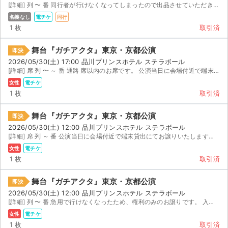
[詳細] 列 〜 番 同行者が行けなくなってしまったので出品させていただきました。
名義なし
電チケ
同行
1 枚
取引済
舞台『ガチアクタ』東京・京都公演
即決
2026/05/30(土) 17:00 品川プリンスホテル ステラボール
[詳細] 席 列 〜 ～ 番 通路 席以内のお席です。 公演当日に会場付近で端末貸出...
女性
電チケ
1 枚
取引済
舞台『ガチアクタ』東京・京都公演
即決
2026/05/30(土) 12:00 品川プリンスホテル ステラボール
[詳細] 席 列 ～ 番 公演当日に会場付近で端末貸出にてお譲りいたします。 ご購入後のキャンセ...
女性
電チケ
1 枚
取引済
舞台『ガチアクタ』東京・京都公演
即決
2026/05/30(土) 12:00 品川プリンスホテル ステラボール
[詳細] 列 〜 番 急用で行けなくなったため、権利のみのお譲りです。 入場対応はご自身でお願いい...
女性
電チケ
1 枚
取引済