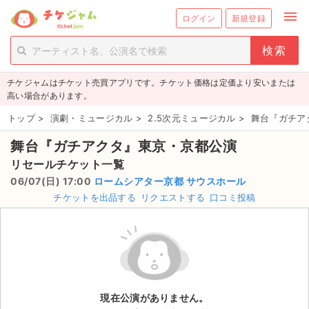
menu
ログイン
新規登録
person_add
exit_to_app
新規会員登録
ログイン
チケジャムはチケット売買アプリです。チケット価格は定価より安いまたは
チケットを探す
高い場合があります。
新着チケット
トップ
>
演劇・ミュージカル
>
2.5次元ミュージカル
>
舞台『ガチア
舞台『ガチアクタ』東京・京都公演
値下げしたチケット
リセールチケット一覧
都道府県からチケットを探す
06/07(日) 17:00
ロームシアター京都 サウスホール
チケットを出品する
リクエストする
口コミ投稿
もうすぐ開催のチケット
チケットのリクエスト一覧
取扱チケット
現在公演がありません。
ライブ・コンサート（国内）