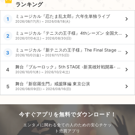
ランキング
ミュージカル『忍たま乱太郎』六年生単独ライブ
keyboard_arrow_right
1
2026/08/17(月) ~ 2026/08/18(火)
ミュージカル『テニスの王子様』4thシーズン 全国大会 青学vs立海 前編 全国公演
keyboard_arrow_right
2
2026/07/04(土) ~ 2026/08/30(日)
ミュージカル『新テニスの王子様』The Final Stage 全国公演
keyboard_arrow_right
3
2026/10/02(金) ~ 2026/11/15(日)
舞台『ブルーロック』5th STAGE -新英雄対戦開幕- 全国公演
keyboard_arrow_right
4
2026/10/01(木) ~ 2026/10/24(土)
舞台『新宿羅生門』戒援隊編 東京公演
keyboard_arrow_right
5
2026/08/09(日) ~ 2026/08/16(日)
今すぐアプリを無料でダウンロード！
エンタメに関わる全ての人のための安心チケッ
ト売買アプリ