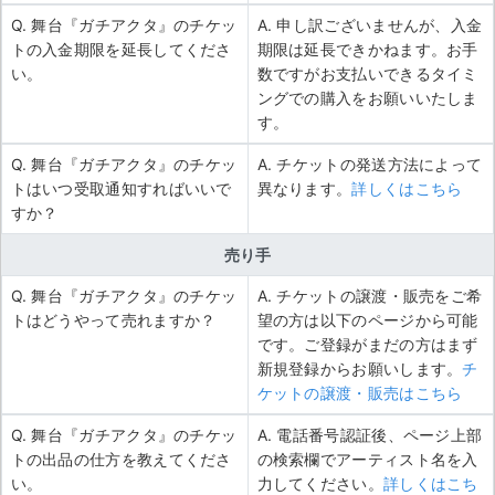
Q. 舞台『ガチアクタ』のチケッ
A. 申し訳ございませんが、入金
トの入金期限を延長してくださ
期限は延長できかねます。お手
い。
数ですがお支払いできるタイミ
ングでの購入をお願いいたしま
す。
Q. 舞台『ガチアクタ』のチケッ
A. チケットの発送方法によって
トはいつ受取通知すればいいで
異なります。
詳しくはこちら
すか？
売り手
Q. 舞台『ガチアクタ』のチケッ
A. チケットの譲渡・販売をご希
トはどうやって売れますか？
望の方は以下のページから可能
です。ご登録がまだの方はまず
新規登録からお願いします。
チ
ケットの譲渡・販売はこちら
Q. 舞台『ガチアクタ』のチケッ
A. 電話番号認証後、ページ上部
トの出品の仕方を教えてくださ
の検索欄でアーティスト名を入
い。
力してください。
詳しくはこち