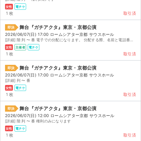
女性
電チケ
1 枚
取引済
舞台『ガチアクタ』東京・京都公演
即決
2026/06/07(日) 17:00 ロームシアター京都 サウスホール
[詳細] 階 列 〜 番 電子での分配になります。 分配する際、名前と電話番号をお尋ね致します。 ...
女性
主催者
電チケ
1 枚
取引済
舞台『ガチアクタ』東京・京都公演
即決
2026/06/07(日) 17:00 ロームシアター京都 サウスホール
[詳細] 列 〜 番
女性
電チケ
1 枚
取引済
舞台『ガチアクタ』東京・京都公演
即決
サイト情報
2026/06/07(日) 12:00 ロームシアター京都 サウスホール
[詳細] 階 列 〜 番 権利のみになります
チケットジャム運営会社
女性
電チケ
1 枚
取引済