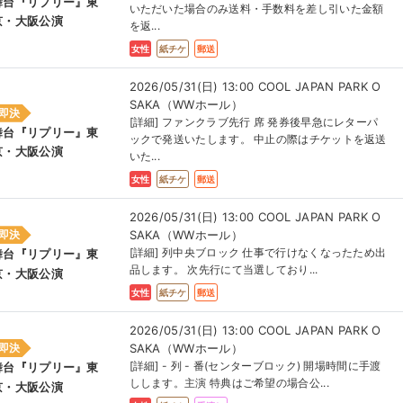
舞台『リプリー』東
いただいた場合のみ送料・手数料を差し引いた金額
京・大阪公演
を返...
女性
紙チケ
郵送
2026/05/31(日) 13:00 COOL JAPAN PARK O
SAKA（WWホール）
即決
[詳細] ファンクラブ先行 席 発券後早急にレターパ
舞台『リプリー』東
ックで発送いたします。 中止の際はチケットを返送
京・大阪公演
いた...
女性
紙チケ
郵送
2026/05/31(日) 13:00 COOL JAPAN PARK O
SAKA（WWホール）
即決
[詳細] 列中央ブロック 仕事で行けなくなったため出
舞台『リプリー』東
品します。 次先行にて当選しており...
京・大阪公演
女性
紙チケ
郵送
2026/05/31(日) 13:00 COOL JAPAN PARK O
SAKA（WWホール）
即決
[詳細] - 列 - 番(センターブロック) 開場時間に手渡
舞台『リプリー』東
しします。主演 特典はご希望の場合公...
京・大阪公演