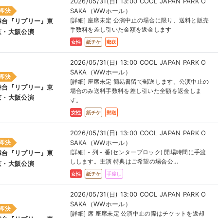
2026/05/31(日) 13:00 COOL JAPAN PARK O
SAKA（WWホール）
即決
[詳細] 座席未定 公演中止の場合に限り、送料と販売
舞台『リプリー』東
手数料を差し引いた金額を返金します
京・大阪公演
女性
紙チケ
郵送
2026/05/31(日) 13:00 COOL JAPAN PARK O
SAKA（WWホール）
即決
[詳細] 座席未定 簡易書留で郵送します。公演中止の
舞台『リプリー』東
場合のみ送料手数料を差し引いた全額を返金しま
京・大阪公演
す。
女性
紙チケ
郵送
2026/05/31(日) 13:00 COOL JAPAN PARK O
SAKA（WWホール）
即決
[詳細] - 列 - 番(センターブロック) 開場時間に手渡
舞台『リプリー』東
しします。主演 特典はご希望の場合公...
京・大阪公演
女性
紙チケ
手渡し
2026/05/31(日) 13:00 COOL JAPAN PARK O
SAKA（WWホール）
即決
[詳細] 席 座席未定 公演中止の際はチケットを返却