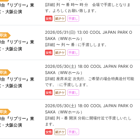
[詳細] 列 〜 番 時〜 時 分 会場で手渡しとなりま
舞台『リプリー』東
す。よろしくお願い致します。
京・大阪公演
女性
紙チケ
手渡し
2026/05/31(日) 13:00 COOL JAPAN PARK O
即決
SAKA（WWホール）
舞台『リプリー』東
[詳細] 〜 列 〜 番 : に手渡しします。
京・大阪公演
女性
紙チケ
手渡し
2026/05/30(土) 18:00 COOL JAPAN PARK O
SAKA（WWホール）
即決
[詳細] 座席未定 次先行、ご希望の場合特典送付可能
舞台『リプリー』東
です。 : に手渡しします。
京・大阪公演
女性
紙チケ
手渡し
2026/05/30(土) 18:00 COOL JAPAN PARK O
SAKA（WWホール）
即決
[詳細] 列 - 番 開演 分前に開場付近で手渡しいたし
舞台『リプリー』東
ます。
京・大阪公演
女性
紙チケ
手渡し