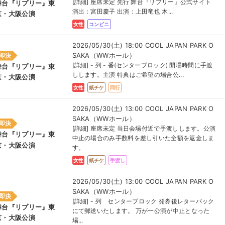
[詳細] 座席未定 先行 舞台『リプリー』公式サイト
舞台『リプリー』東
演出：宮田慶子 出演：上田竜也 木...
京・大阪公演
女性
コンビニ
2026/05/30(土) 18:00 COOL JAPAN PARK O
SAKA（WWホール）
即決
[詳細] - 列 - 番(センターブロック) 開場時間に手渡
舞台『リプリー』東
しします。主演 特典はご希望の場合公...
京・大阪公演
女性
紙チケ
同行
2026/05/30(土) 13:00 COOL JAPAN PARK O
SAKA（WWホール）
即決
[詳細] 座席未定 当日会場付近で手渡しします。公演
舞台『リプリー』東
中止の場合のみ手数料を差し引いた全額を返金しま
京・大阪公演
す。
女性
紙チケ
手渡し
2026/05/30(土) 13:00 COOL JAPAN PARK O
SAKA（WWホール）
即決
[詳細] - 列 センターブロック 発券後レターパック
舞台『リプリー』東
にて郵送いたします。 万が一公演が中止となった
京・大阪公演
場...