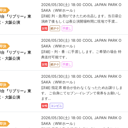
2026/05/30(土) 18:00 COOL JAPAN PARK O
SAKA（WWホール）
即決
[詳細] 列 - 急用ができたため出品します。当日昼公
舞台『リプリー』東
演終了後もしくは夜公演開場時間に現地で手渡...
京・大阪公演
女性
紙チケ
手渡し
2026/05/30(土) 18:00 COOL JAPAN PARK O
SAKA（WWホール）
即決
[詳細] - 列 - 番 : に手渡しします。ご希望の場合 特
舞台『リプリー』東
典送付可能です。
京・大阪公演
女性
紙チケ
手渡し
2026/05/30(土) 18:00 COOL JAPAN PARK O
SAKA（WWホール）
即決
[詳細] 指定席 都合が合わなくなったためお譲りしま
舞台『リプリー』東
す。 ご自身にてセブン-イレブンで発券をお願いし
京・大阪公演
ます...
女性
コンビニ
2026/05/30(土) 18:00 COOL JAPAN PARK O
SAKA（WWホール）
即決