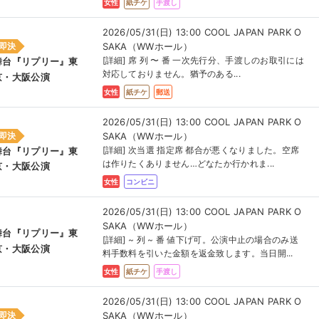
女性
紙チケ
手渡し
2026/05/31(日) 13:00 COOL JAPAN PARK O
SAKA（WWホール）
即決
[詳細] 席 列 〜 番 一次先行分、手渡しのお取引には
舞台『リプリー』東
対応しておりません。猶予のある...
京・大阪公演
女性
紙チケ
郵送
2026/05/31(日) 13:00 COOL JAPAN PARK O
SAKA（WWホール）
即決
[詳細] 次当選 指定席 都合が悪くなりました。空席
舞台『リプリー』東
は作りたくありません…どなたか行かれま...
京・大阪公演
女性
コンビニ
2026/05/31(日) 13:00 COOL JAPAN PARK O
SAKA（WWホール）
舞台『リプリー』東
[詳細] ~ 列 ~ 番 値下げ可。公演中止の場合のみ送
京・大阪公演
料手数料を引いた金額を返金致します。当日開...
女性
紙チケ
手渡し
2026/05/31(日) 13:00 COOL JAPAN PARK O
SAKA（WWホール）
即決