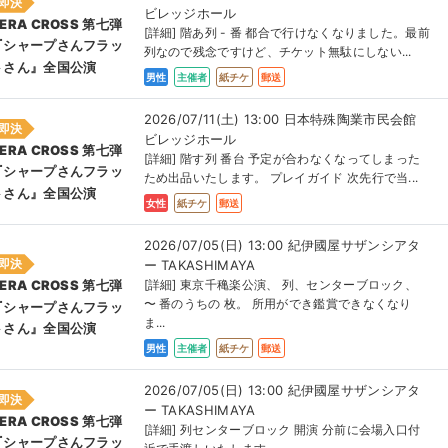
即決
ビレッジホール
ERA CROSS 第七弾
[詳細] 階あ列 - 番 都合で行けなくなりました。最前
『シャープさんフラッ
列なので残念ですけど、チケット無駄にしない...
トさん』全国公演
男性
主催者
紙チケ
郵送
2026/07/11(土) 13:00 日本特殊陶業市民会館
即決
ビレッジホール
ERA CROSS 第七弾
[詳細] 階す列 番台 予定が合わなくなってしまった
『シャープさんフラッ
ため出品いたします。 プレイガイド 次先行で当...
トさん』全国公演
女性
紙チケ
郵送
2026/07/05(日) 13:00 紀伊國屋サザンシアタ
即決
ー TAKASHIMAYA
[詳細] 東京千穐楽公演、 列、センターブロック、
ERA CROSS 第七弾
〜 番のうちの 枚。 所用ができ鑑賞できなくなり
『シャープさんフラッ
ま...
トさん』全国公演
男性
主催者
紙チケ
郵送
2026/07/05(日) 13:00 紀伊國屋サザンシアタ
即決
ー TAKASHIMAYA
ERA CROSS 第七弾
[詳細] 列センターブロック 開演 分前に会場入口付
『シャープさんフラッ