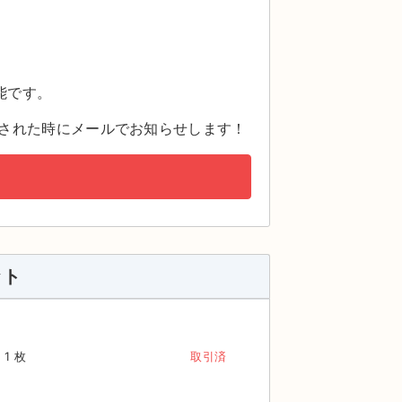
。
能です。
された時にメールでお知らせします！
ット
1 枚
取引済