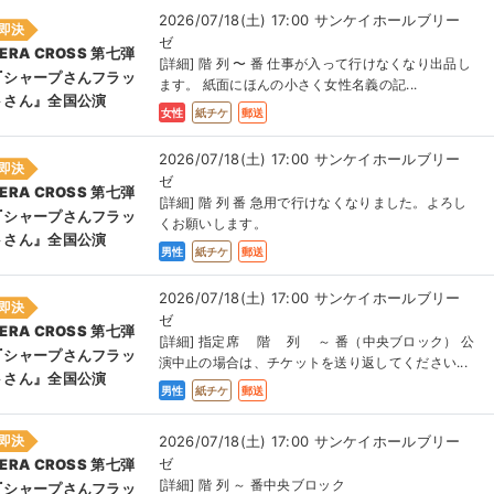
2026/07/18(土) 17:00 サンケイホールブリー
即決
ゼ
ERA CROSS 第七弾
[詳細] 階 列 〜 番 仕事が入って行けなくなり出品し
『シャープさんフラッ
ます。 紙面にほんの小さく女性名義の記...
トさん』全国公演
女性
紙チケ
郵送
2026/07/18(土) 17:00 サンケイホールブリー
即決
ゼ
ERA CROSS 第七弾
[詳細] 階 列 番 急用で行けなくなりました。よろし
『シャープさんフラッ
くお願いします。
トさん』全国公演
男性
紙チケ
郵送
2026/07/18(土) 17:00 サンケイホールブリー
即決
ゼ
ERA CROSS 第七弾
[詳細] 指定席 階 列 ～ 番（中央ブロック） 公
『シャープさんフラッ
演中止の場合は、チケットを送り返してください...
トさん』全国公演
男性
紙チケ
郵送
2026/07/18(土) 17:00 サンケイホールブリー
即決
ゼ
ERA CROSS 第七弾
[詳細] 階 列 ～ 番中央ブロック
『シャープさんフラッ