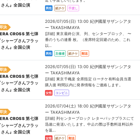
近で手渡しいたします。
トさん』全国公演
男性
紙チケ
手渡し
2026/07/05(日) 13:00 紀伊國屋サザンシアタ
即決
ー TAKASHIMAYA
[詳細] 東京最終公演、 列、センターブロック、 〜
ERA CROSS 第七弾
番のうちの連番 枚。（座席特定回避のため、これ
『シャープさんフラッ
以...
トさん』全国公演
男性
主催者
紙チケ
郵送
2026/07/05(日) 13:00 紀伊國屋サザンシアタ
即決
ー TAKASHIMAYA
ERA CROSS 第七弾
[詳細] 東京千穐楽 全席指定 ローチケ有料会員当選
『シャープさんフラッ
購入後 時間以内に発券情報をご連絡します。
トさん』全国公演
女性
コンビニ
2026/07/04(土) 18:00 紀伊國屋サザンシアタ
即決
ー TAKASHIMAYA
[詳細] 列センターブロック レターパックプラスにて
ERA CROSS 第七弾
迅速に発送いたします。中止の際は手数料送料以外
『シャープさんフラッ
を返...
トさん』全国公演
女性
紙チケ
郵送