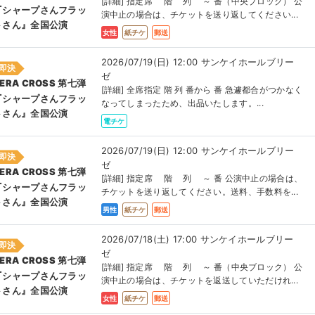
[詳細] 指定席 階 列 ～ 番（中央ブロック） 公
『シャープさんフラッ
演中止の場合は、チケットを送り返してください...
トさん』全国公演
女性
紙チケ
郵送
2026/07/19(日) 12:00 サンケイホールブリー
即決
ゼ
ERA CROSS 第七弾
[詳細] 全席指定 階 列 番から 番 急遽都合がつかなく
『シャープさんフラッ
なってしまったため、出品いたします。...
トさん』全国公演
電チケ
2026/07/19(日) 12:00 サンケイホールブリー
即決
ゼ
ERA CROSS 第七弾
[詳細] 指定席 階 列 ～ 番 公演中止の場合は、
『シャープさんフラッ
チケットを送り返してください。送料、手数料を...
トさん』全国公演
男性
紙チケ
郵送
2026/07/18(土) 17:00 サンケイホールブリー
即決
ゼ
ERA CROSS 第七弾
[詳細] 指定席 階 列 ～ 番（中央ブロック） 公
『シャープさんフラッ
演中止の場合は、チケットを返送していただけれ...
トさん』全国公演
女性
紙チケ
郵送