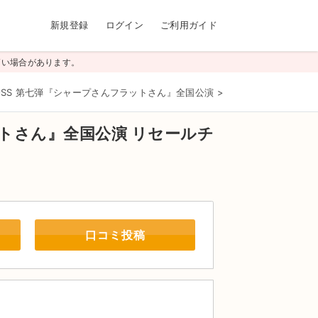
新規登録
ログイン
ご利用ガイド
高い場合があります。
CROSS 第七弾『シャープさんフラットさん』全国公演
>
紀伊國屋サザンシアター 
ラットさん』全国公演
リセールチ
口コミ投稿