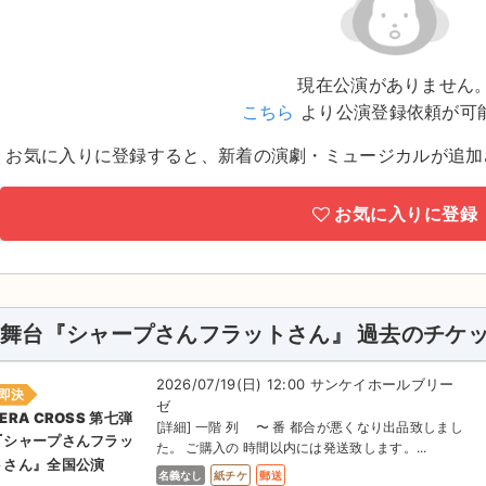
現在公演がありません
こちら
より公演登録依頼が可
お気に入りに登録すると、新着の演劇・ミュージカルが追加
お気に入りに登録
舞台『シャープさんフラットさん』 過去のチケ
2026/07/19(日) 12:00 サンケイホールブリー
即決
ゼ
ERA CROSS 第七弾
[詳細] 一階 列 〜 番 都合が悪くなり出品致しまし
『シャープさんフラッ
た。 ご購入の 時間以内には発送致します。...
トさん』全国公演
名義なし
紙チケ
郵送