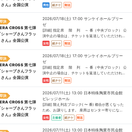
トさん』全国公演
男性
紙チケ
郵送
2026/07/18(土) 17:00 サンケイホールブリー
即決
ゼ
ERA CROSS 第七弾
[詳細] 指定席 階 列 ～ 番（中央ブロック） 公
『シャープさんフラッ
演中止の場合は、チケットを返送していただけれ...
トさん』全国公演
女性
紙チケ
郵送
2026/07/18(土) 17:00 サンケイホールブリー
即決
ゼ
ERA CROSS 第七弾
[詳細] 指定席 階 列 ～ 番（中央ブロック） 公
『シャープさんフラッ
演中止の場合は、チケットを返送していただけれ...
トさん』全国公演
女性
紙チケ
郵送
2026/07/11(土) 13:00 日本特殊陶業市民会館
即決
ビレッジホール
ERA CROSS 第七弾
[詳細] 階え列左ブロック( 〜 番) 都合が悪くなった
『シャープさんフラッ
ため、お譲りします。 座席はセンター寄りにな...
トさん』全国公演
女性
主催者
紙チケ
郵送
2026/07/11(土) 13:00 日本特殊陶業市民会館