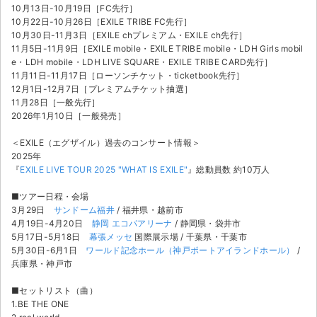
10月13日-10月19日［FC先行］
10月22日-10月26日［EXILE TRIBE FC先行］
10月30日-11月3日［EXILE chプレミアム・EXILE ch先行］
11月5日-11月9日［EXILE mobile・EXILE TRIBE mobile・LDH Girls mobil
e・LDH mobile・LDH LIVE SQUARE・EXILE TRIBE CARD先行］
11月11日-11月17日［ローソンチケット・ticketbook先行］
12月1日-12月7日［プレミアムチケット抽選］
11月28日［一般先行］
2026年1月10日［一般発売］
＜EXILE（エグザイル）過去のコンサート情報＞
2025年
『
EXILE LIVE TOUR 2025 "WHAT IS EXILE"
』総動員数 約10万人
■ツアー日程・会場
3月29日
サンドーム福井
/ 福井県・越前市
4月19日-4月20日
静岡 エコパアリーナ
/ 静岡県・袋井市
5月17日-5月18日
幕張メッセ
国際展示場 / 千葉県・千葉市
5月30日-6月1日
ワールド記念ホール（神戸ポートアイランドホール）
/
兵庫県・神戸市
■セットリスト（曲）
1.BE THE ONE