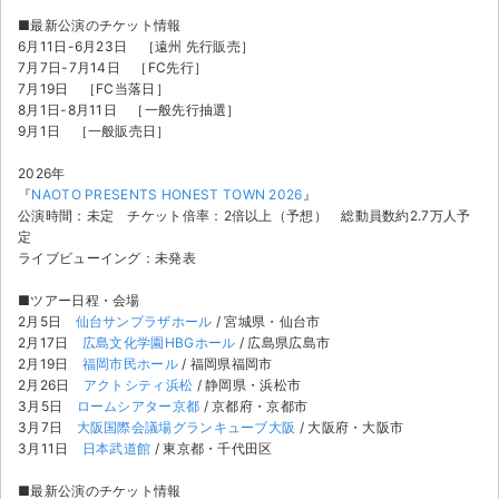
■最新公演のチケット情報
6月11日-6月23日 ［遠州 先行販売］
7月7日-7月14日 ［FC先行］
7月19日 ［FC当落日］
8月1日-8月11日 ［一般先行抽選］
9月1日 ［一般販売日］
2026年
『
NAOTO PRESENTS HONEST TOWN 2026
』
公演時間：未定 チケット倍率：2倍以上（予想） 総動員数約2.7万人予
定
ライブビューイング：未発表
■ツアー日程・会場
2月5日
仙台サンプラザホール
/ 宮城県・仙台市
2月17日
広島文化学園HBGホール
/ 広島県広島市
2月19日
福岡市民ホール
/ 福岡県福岡市
2月26日
アクトシティ浜松
/ 静岡県・浜松市
3月5日
ロームシアター京都
/ 京都府・京都市
3月7日
大阪国際会議場グランキューブ大阪
/ 大阪府・大阪市
3月11日
日本武道館
/ 東京都・千代田区
■最新公演のチケット情報