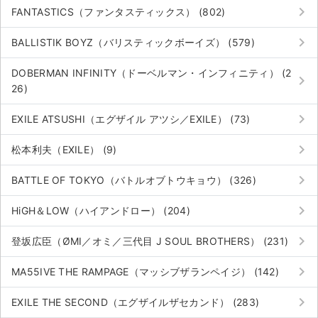
keyboard_arrow_right
FANTASTICS（ファンタスティックス） (802)
keyboard_arrow_right
BALLISTIK BOYZ（バリスティックボーイズ） (579)
DOBERMAN INFINITY（ドーベルマン・インフィニティ） (2
keyboard_arrow_right
26)
keyboard_arrow_right
EXILE ATSUSHI（エグザイル アツシ／EXILE） (73)
keyboard_arrow_right
松本利夫（EXILE） (9)
keyboard_arrow_right
BATTLE OF TOKYO（バトルオブトウキョウ） (326)
keyboard_arrow_right
HiGH＆LOW（ハイアンドロー） (204)
keyboard_arrow_right
登坂広臣（ØMI／オミ／三代目 J SOUL BROTHERS） (231)
keyboard_arrow_right
MA55IVE THE RAMPAGE（マッシブザランペイジ） (142)
keyboard_arrow_right
EXILE THE SECOND（エグザイルザセカンド） (283)