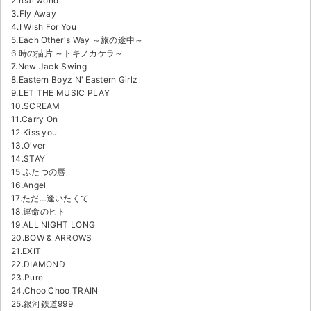
2.real world
3.Fly Away
4.I Wish For You
5.Each Other's Way ～旅の途中～
6.時の描片 ～トキノカケラ～
7.New Jack Swing
8.Eastern Boyz N' Eastern Girlz
9.LET THE MUSIC PLAY
10.SCREAM
11.Carry On
12.Kiss you
13.O'ver
14.STAY
15.ふたつの唇
16.Angel
17.ただ…逢いたくて
18.運命のヒト
19.ALL NIGHT LONG
20.BOW & ARROWS
21.EXIT
22.DIAMOND
23.Pure
24.Choo Choo TRAIN
25.銀河鉄道999