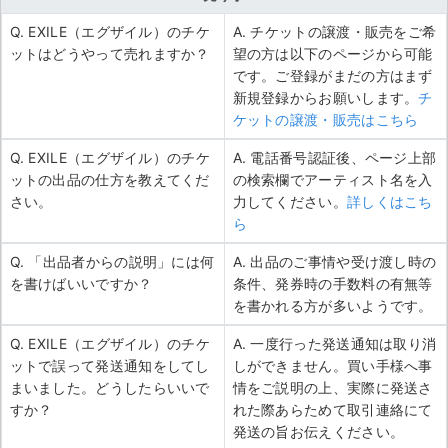
Q. EXILE（エグザイル）のチケ
A. チケットの譲渡・販売をご希
ットはどうやって売れますか？
望の方は以下のページから可能
です。ご登録がまだの方はまず
新規登録からお願いします。
チ
ケットの譲渡・販売はこちら
Q. EXILE（エグザイル）のチケ
A. 電話番号認証後、ページ上部
ットの出品の仕方を教えてくだ
の検索欄でアーティスト名を入
さい。
力してください。
詳しくはこち
ら
Q. 「出品者からの説明」には何
A. 出品のご事情や受け渡し時の
を書けばいいですか？
条件、発券時の手数料の有無等
を書かれる方が多いようです。
Q. EXILE（エグザイル）のチケ
A. 一度行った発送通知は取り消
ットで誤って発送通知をしてし
しができません。買い手様へ事
まいました。どうしたらいいで
情をご説明の上、実際に発送さ
すか？
れた際あらためて取引連絡にて
発送の旨お伝えください。