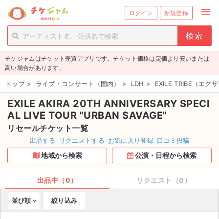
menu
ログイン
新規登録
person_add
exit_to_app
新規会員登録
ログイン
チケジャムはチケット売買アプリです。チケット価格は定価より安いまたは
チケットを探す
高い場合があります。
新着チケット
トップ
>
ライブ・コンサート（国内）
>
LDH
>
EXILE TRIBE（
EXILE AKIRA 20TH ANNIVERSARY SPECI
値下げしたチケット
AL LIVE TOUR "URBAN SAVAGE"
都道府県からチケットを探す
リセールチケット一覧
出品する
リクエストする
お気に入り登録
口コミ投稿
もうすぐ開催のチケット
地域から検索
公演・日程から検索
チケットのリクエスト一覧
出品中（0）
リクエスト（0）
取扱チケット
並び順
絞り込み
ライブ・コンサート（国内）