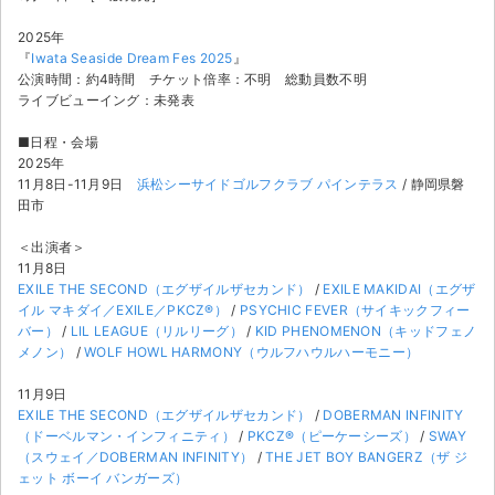
チケットジャム利用規約
2025年
プライバシーポリシー
『
Iwata Seaside Dream Fes 2025
』
公演時間：約4時間 チケット倍率：不明 総動員数不明
特定商取引法に基づく表記
ライブビューイング：未発表
■日程・会場
公演登録依頼
2025年
11月8日-11月9日
浜松シーサイドゴルフクラブ パインテラス
/ 静岡県磐
不正転売禁止法について
田市
チケットジャムの取り組み
＜出演者＞
11月8日
EXILE THE SECOND（エグザイルザセカンド）
/
EXILE MAKIDAI（エグザ
音楽情報
イル マキダイ／EXILE／PKCZ®）
/
PSYCHIC FEVER（サイキックフィー
バー）
/
LIL LEAGUE（リルリーグ）
/
KID PHENOMENON（キッドフェノ
メノン）
/
WOLF HOWL HARMONY（ウルフハウルハーモニー）
11月9日
EXILE THE SECOND（エグザイルザセカンド）
/
DOBERMAN INFINITY
（ドーベルマン・インフィニティ）
/
PKCZ®（ピーケーシーズ）
/
SWAY
（スウェイ／DOBERMAN INFINITY）
/
THE JET BOY BANGERZ（ザ ジ
ェット ボーイ バンガーズ）