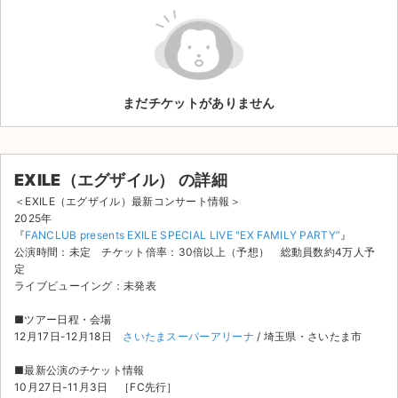
ライブ・コンサート（海外）
イベント
まだチケットがありません
スポーツ
演劇・ミュージカル
EXILE（エグザイル） の詳細
ご利用ガイド
＜EXILE（エグザイル）最新コンサート情報＞
2025年
ご利用ガイド
『
FANCLUB presents EXILE SPECIAL LIVE "EX FAMILY PARTY”
』
公演時間：未定 チケット倍率：30倍以上（予想） 総動員数約4万人予
定
手数料・お支払い方法
ライブビューイング：未発表
AIに質問する
■ツアー日程・会場
12月17日-12月18日
さいたまスーパーアリーナ
/ 埼玉県・さいたま市
よくある質問
■最新公演のチケット情報
お知らせ
10月27日-11月3日 ［FC先行］