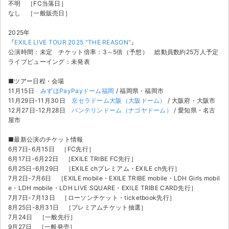
不明 ［FC当落日］
なし ［一般販売日］
2025年
『
EXILE LIVE TOUR 2025 "THE REASON"
』
公演時間：未定 チケット倍率：3～5倍（予想） 総動員数約25万人予定
ライブビューイング：未発表
■ツアー日程・会場
11月15日
みずほPayPayドーム福岡
/ 福岡県・福岡市
11月29日-11月30日
京セラドーム大阪（大阪ドーム）
/ 大阪府・大阪市
12月27日-12月28日
バンテリンドーム（ナゴヤドーム）
/ 愛知県・名古
屋市
■最新公演のチケット情報
6月7日-6月15日 ［FC先行］
6月17日-6月22日 ［EXILE TRIBE FC先行］
6月25日-6月29日 ［EXILE chプレミアム・EXILE ch先行］
7月2日-7月6日 ［EXILE mobile・EXILE TRIBE mobile・LDH Girls mobil
サイト情報
e・LDH mobile・LDH LIVE SQUARE・EXILE TRIBE CARD先行］
7月7日-7月13日 ［ローソンチケット・ticketbook先行］
8月25日-8月31日 ［プレミアムチケット抽選］
チケットジャム運営会社
7月24日 ［一般先行］
9月27日 ［一般発売］