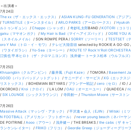
＜出演者＞
7月24日
The xx（ザ・エックス・エックス）
/
ASIAN KUNG-FU GENERATION
/
TURNSTILE（ターンスタイル）
/
ARLO PARKS（アーロパークス）
/
Hyuko
ルトゥンギュン）
/
Chappo（シャッポ）
/
奇妙礼太郎
BAND /
KOTORI（コトリ
gaku（マヤオンガク）
/
My Hair is Bad（マイヘアイズバッド）
/
OGRE YO
（スネイルメイル）
/ SON ROMPE PERA /
SORRY（ソーリー）
/
TESTSET
oro Y Moi（トロ・イ・モワ）
/
テレビ大陸音頭
selected by ROOKIE A GO-GO 
（ワタイガラシ）
/
Yo-Sea（ヨーシー）
/
ROUTE 17 Rock'n'Roll OR
江慎也
甲本ヒロト（ザ・クロマニヨンズ）
浅井健一
トータス松本（ウルフルズ
7月25日
Khruangbin（クルアンビン）
/
藤井風（Fujii Kaze）
/ TOMORA /
Basemen
GOOD（バッドバッドノットグット）
/
サニーデイ・サービス
/
XG（エックスジ
リストックス）
/ BOHEMIAN BETYARS /
ブランデー戦記
/
cero（セロ）
/ IO /
OKOROKO /
Kroi（クロイ）
/ LA LOM /
OAU（オーエーユー）
/ QUADECA /
r
/
SIX LOUNGE（シックスラウンジ）
/
寺田創一
/
Thurston Moore（サース
7月26日
Massive Attack（マッシヴ・アタック）
/
平沢進
＋
会人（EJIN）
/
Mitski（
N FOOTBALL（アメリカン・フットボール）
/
never young beach（ネバー
DE POITRINE /
Aooo（アウー）
/
浅井健一
/ THE BREAKS /
the cabs（ザ キ
ランケンレイター）
/
FRIKO（フリコ）
/
Geordie Greep（ジョーディーグリー