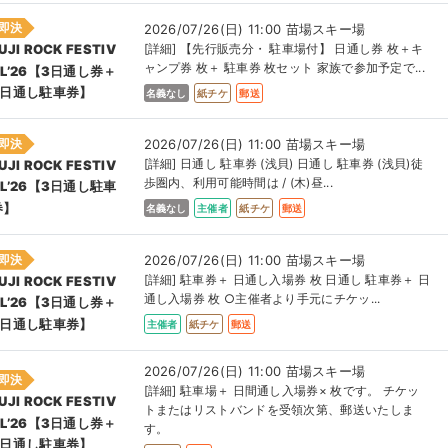
即決
2026/07/26(日) 11:00 苗場スキー場
[詳細] 【先行販売分・ 駐車場付】 日通し券 枚＋キ
UJI ROCK FESTIV
ャンプ券 枚＋ 駐車券 枚セット 家族で参加予定で...
AL’26【3日通し券＋
3日通し駐車券】
名義なし
紙チケ
郵送
即決
2026/07/26(日) 11:00 苗場スキー場
[詳細] 日通し 駐車券 (浅貝) 日通し 駐車券 (浅貝)徒
UJI ROCK FESTIV
歩圏内、利用可能時間は / (木)昼...
AL’26【3日通し駐車
券】
名義なし
主催者
紙チケ
郵送
即決
2026/07/26(日) 11:00 苗場スキー場
[詳細] 駐車券＋ 日通し入場券 枚 日通し 駐車券＋ 日
UJI ROCK FESTIV
通し入場券 枚 ○主催者より手元にチケッ...
AL’26【3日通し券＋
3日通し駐車券】
主催者
紙チケ
郵送
2026/07/26(日) 11:00 苗場スキー場
即決
[詳細] 駐車場＋ 日間通し入場券× 枚です。 チケッ
UJI ROCK FESTIV
トまたはリストバンドを受領次第、郵送いたしま
AL’26【3日通し券＋
す。
3日通し駐車券】