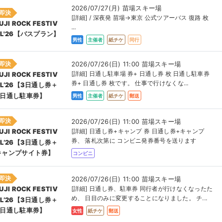
2026/07/27(月) 苗場スキー場
即決
[詳細] / 深夜発 苗場→東京 公式ツアーバス 復路 枚
UJI ROCK FESTIV
...
AL'26【バスプラン】
男性
主催者
紙チケ
同行
即決
2026/07/26(日) 11:00 苗場スキー場
[詳細] 日通し駐車場 券+ 日通し券 枚 日通し駐車券
UJI ROCK FESTIV
券+ 日通し券 枚です。 仕事で行けなくな...
AL’26【3日通し券＋
3日通し駐車券】
男性
主催者
紙チケ
郵送
即決
2026/07/26(日) 11:00 苗場スキー場
[詳細] 日通し券+キャンプ 券 日通し券+キャンプ
UJI ROCK FESTIV
券、 落札次第に コンビニ発券番号を送ります
AL’26【3日通し券＋
キャンプサイト券】
コンビニ
即決
2026/07/26(日) 11:00 苗場スキー場
[詳細] 日通し券、駐車券 同行者が行けなくなったた
UJI ROCK FESTIV
め、 日目のみに変更することになりました。 チ...
AL’26【3日通し券＋
3日通し駐車券】
女性
紙チケ
郵送