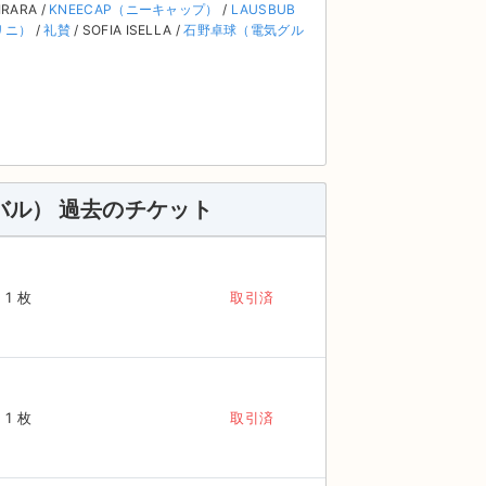
IRARA /
KNEECAP（ニーキャップ）
/
LAUSBUB
プリニ）
/
礼賛
/ SOFIA ISELLA /
石野卓球（電気グル
ティバル） 過去のチケット
1 枚
取引済
1 枚
取引済