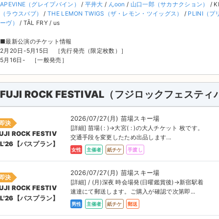
APEVINE（グレイプバイン）
/
平井大
/
んoon
/
山口一郎（サカナクション）
/ K
（ラウスバブ）
/
THE LEMON TWIGS（ザ・レモン・ツイッグス）
/
PLINI（
ーヴ）
/ TĀL FRY / us
■最新公演のチケット情報
2月20日-5月15日 ［先行発売（限定枚数）］
5月16日- ［一般発売］
FUJI ROCK FESTIVAL（フジロックフェス
2026/07/27(月) 苗場スキー場
即決
[詳細] 苗場( : )→大宮( : )の大人チケット 枚です。
UJI ROCK FESTIV
交通手段を変更したため出品します...
AL'26【バスプラン】
女性
主催者
紙チケ
手渡し
2026/07/27(月) 苗場スキー場
即決
[詳細] / (月)深夜 時会場発(日曜鑑賞後)→新宿駅着
UJI ROCK FESTIV
速達にて郵送します。ご購入が確認で次第即...
AL'26【バスプラン】
男性
主催者
紙チケ
郵送