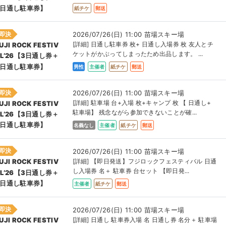
3日通し駐車券】
紙チケ
郵送
即決
2026/07/26(日) 11:00 苗場スキー場
[詳細] 日通し駐車券 枚+ 日通し入場券 枚 友人とチ
UJI ROCK FESTIV
ケットがかぶってしまったため出品します。 ...
AL’26【3日通し券＋
3日通し駐車券】
男性
主催者
紙チケ
郵送
即決
2026/07/26(日) 11:00 苗場スキー場
[詳細] 駐車場 台+入場 枚+キャンプ 枚 【 日通し+
UJI ROCK FESTIV
駐車場】 残念ながら参加できないことが確...
AL’26【3日通し券＋
3日通し駐車券】
名義なし
主催者
紙チケ
郵送
即決
2026/07/26(日) 11:00 苗場スキー場
[詳細] 【即日発送】フジロックフェスティバル 日通
UJI ROCK FESTIV
し入場券 名＋ 駐車券 台セット 【即日発...
AL’26【3日通し券＋
3日通し駐車券】
主催者
紙チケ
郵送
即決
2026/07/26(日) 11:00 苗場スキー場
[詳細] 日通し 駐車券入場 名 日通し券 名分＋ 駐車場
UJI ROCK FESTIV