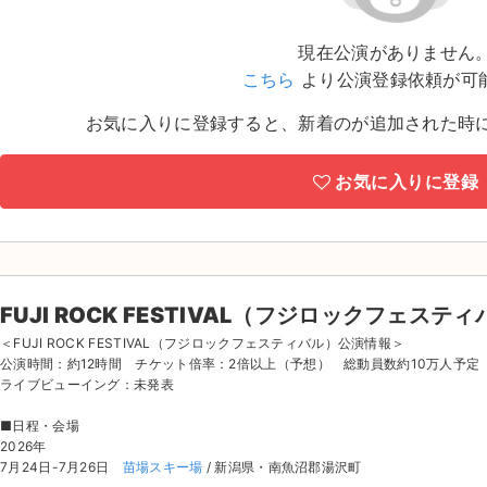
現在公演がありません
こちら
より公演登録依頼が可
お気に入りに登録すると、新着のが追加された時
お気に入りに登録
FUJI ROCK FESTIVAL（フジロックフェステ
＜FUJI ROCK FESTIVAL（フジロックフェスティバル）公演情報＞
公演時間：約12時間 チケット倍率：2倍以上（予想） 総動員数約10万人予定
ライブビューイング：未発表
■日程・会場
2026年
7月24日-7月26日
苗場スキー場
/ 新潟県・南魚沼郡湯沢町