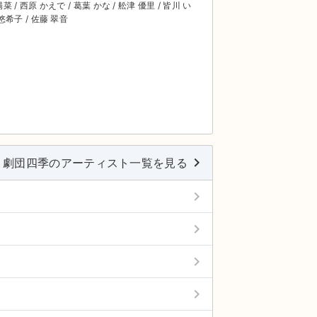
陽菜 / 西原 かえで / 葛葉 かな / 舩津 優里 / 皆川 い
 悠希子 / 佐藤 翠音
keyboard_arrow_right
劇団四季のアーティスト一覧を見る
keyboard_arrow_right
keyboard_arrow_right
keyboard_arrow_right
keyboard_arrow_right