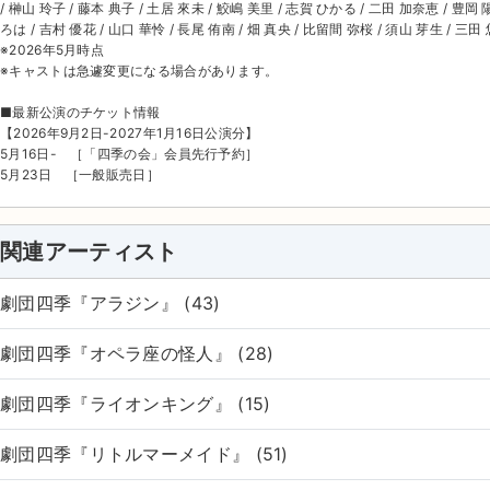
/ 榊山 玲子 / 藤本 典子 / 土居 來未 / 鮫嶋 美里 / 志賀 ひかる / 二田 加奈恵 / 豊岡 
ろは / 吉村 優花 / 山口 華怜 / 長尾 侑南 / 畑 真央 / 比留間 弥桜 / 須山 芽生 / 三田
※2026年5月時点
※キャストは急遽変更になる場合があります。
■最新公演のチケット情報
【2026年9月2日-2027年1月16日公演分】
5月16日- ［「四季の会」会員先行予約］
5月23日 ［一般販売日］
関連アーティスト
劇団四季『アラジン』 (43)
劇団四季『オペラ座の怪人』 (28)
劇団四季『ライオンキング』 (15)
劇団四季『リトルマーメイド』 (51)