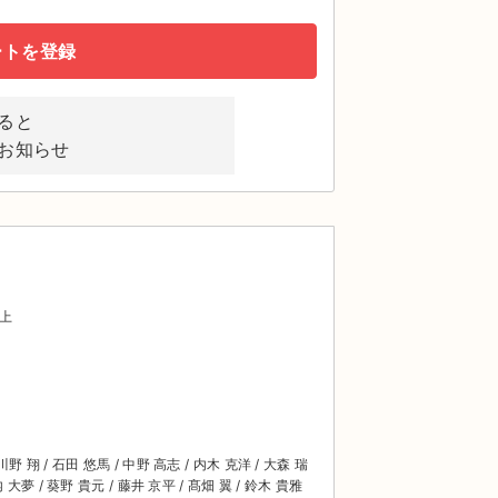
ートを登録
ると
お知らせ
上
川野 翔 / 石田 悠馬 / 中野 高志 / 内木 克洋 / 大森 瑞
内 大夢 / 葵野 貴元 / 藤井 京平 / 髙畑 翼 / 鈴木 貴雅