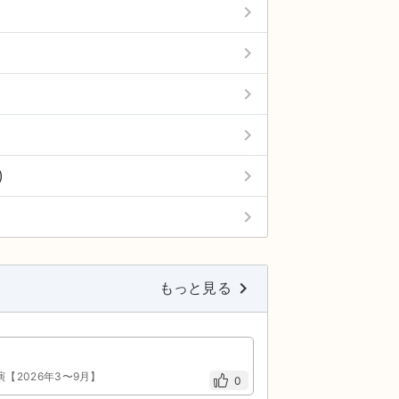
keyboard_arrow_right
keyboard_arrow_right
keyboard_arrow_right
keyboard_arrow_right
keyboard_arrow_right
)
keyboard_arrow_right
keyboard_arrow_right
もっと見る
演【2026年3〜9月】
0