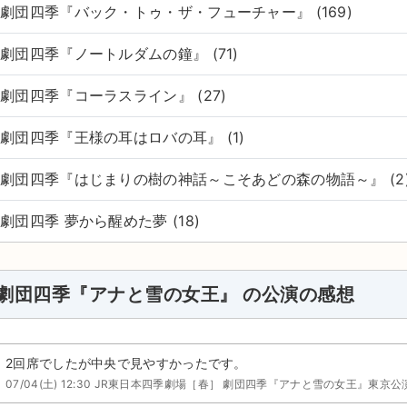
劇団四季『バック・トゥ・ザ・フューチャー』 (169)
劇団四季『ノートルダムの鐘』 (71)
劇団四季『コーラスライン』 (27)
劇団四季『王様の耳はロバの耳』 (1)
劇団四季『はじまりの樹の神話～こそあどの森の物語～』 (2
劇団四季 夢から醒めた夢 (18)
劇団四季『アナと雪の女王』 の公演の感想
2回席でしたが中央で見やすかったです。
07/04(土) 12:30 JR東日本四季劇場［春］ 劇団四季『アナと雪の女王』東京公