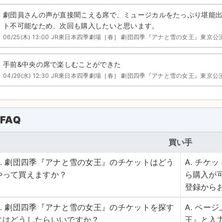
劇団員さんの声が直接聞こえる席で、ミュージカルをたっぷり堪能
ト不可能なため、次回も購入したいと思います。
06/25(木) 13:00 JR東日本四季劇場［春］ 劇団四季『アナと雪の女王』東京公
手前&中央の席で楽しむことができた
04/29(水) 12:30 JR東日本四季劇場［春］ 劇団四季『アナと雪の女王』東京公
FAQ
買い手
Q. 劇団四季『アナと雪の女王』のチケットはどう
A. チ
やって買えますか？
ら購入が
登録から
Q. 劇団四季『アナと雪の女王』のチケットを探す
A. ペ
にはどうしたらいいですか？
王』と入