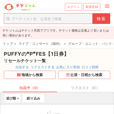
menu
ログイン
新規登録
person_add
exit_to_app
新規会員登録
ログイン
チケジャムはチケット売買アプリです。チケット価格は定価より安いまたは
チケットを探す
高い場合があります。
新着チケット
トップ
>
ライブ・コンサート（国内）
>
グループ・ユニット・バンド
PUFFYの❝P❞FES【1日券】
値下げしたチケット
リセールチケット一覧
都道府県からチケットを探す
出品する
リクエストする
お気に入り登録
口コミ投稿
地域から検索
公演・日程から検索
もうすぐ開催のチケット
チケットのリクエスト一覧
出品中（0）
リクエスト（0）
並び順
絞り込み
取扱チケット
ライブ・コンサート（国内）