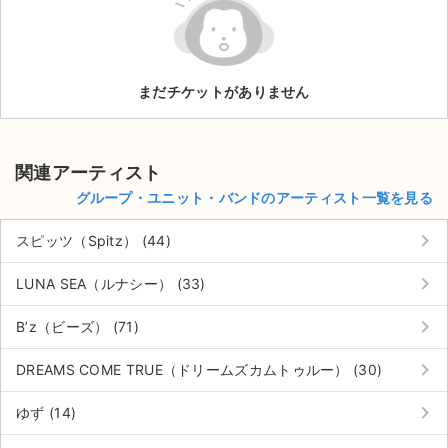
ライブ・コンサート（海外）
イベント
まだチケットがありません
スポーツ
演劇・ミュージカル
関連アーティスト
グループ・ユニット・バンドのアーティスト一覧を見る
ご利用ガイド
keyboard_arrow_right
スピッツ（Spitz） (44)
ご利用ガイド
keyboard_arrow_right
LUNA SEA（ルナシー） (33)
手数料・お支払い方法
keyboard_arrow_right
B’z（ビーズ） (71)
AIに質問する
keyboard_arrow_right
DREAMS COME TRUE（ドリームズカムトゥルー） (30)
よくある質問
keyboard_arrow_right
ゆず (14)
お知らせ