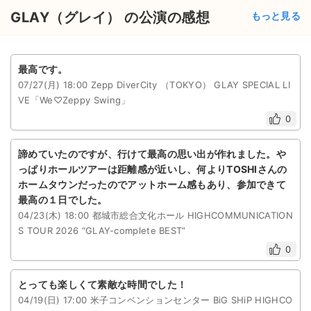
チケットジャム利用規約
GLAY（グレイ） の公演の感想
もっと見る
プライバシーポリシー
特定商取引法に基づく表記
最高です。
07/27(月) 18:00 Zepp DiverCity （TOKYO） GLAY SPECIAL LI
公演登録依頼
VE「We♡Zeppy Swing」
0
不正転売禁止法について
チケットジャムの取り組み
諦めていたのですが、行けて最高の思い出が作れました。や
っぱりホールツアーは距離感が近いし、何よりTOSHIさんの
音楽情報
ホームタウンだったのでアットホーム感もあり、参加できて
最高の１日でした。
04/23(木) 18:00 都城市総合文化ホール HIGHCOMMUNICATION
S TOUR 2026 “GLAY-complete BEST”
0
とっても楽しくて素敵な時間でした！
04/19(日) 17:00 米子コンベンションセンター BiG SHiP HIGHCO