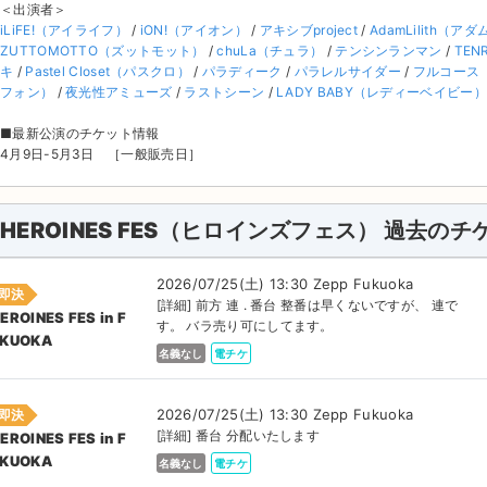
＜出演者＞
iLiFE!（アイライフ）
/
iON!（アイオン）
/
アキシブproject
/
AdamLilith（ア
ZUTTOMOTTO（ズットモット）
/
chuLa（チュラ）
/
テンシンランマン
/
TEN
キ
/
Pastel Closet（パスクロ）
/
パラディーク
/
パラレルサイダー
/
フルコース
フォン）
/
夜光性アミューズ
/
ラストシーン
/
LADY BABY（レディーベイビー）
■最新公演のチケット情報
4月9日-5月3日 ［一般販売日］
HEROINES FES（ヒロインズフェス） 過去のチ
2026/07/25(土) 13:30 Zepp Fukuoka
即決
[詳細] 前方 連 . 番台 整番は早くないですが、 連で
EROINES FES in F
す。 バラ売り可にしてます。
KUOKA
名義なし
電チケ
2026/07/25(土) 13:30 Zepp Fukuoka
即決
[詳細] 番台 分配いたします
EROINES FES in F
KUOKA
名義なし
電チケ