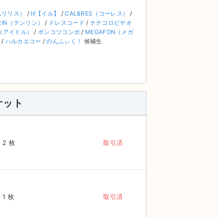
ダムリリス）
/
Ill【イル】
/
CAL&RES（コーレス）
/
RIN（テンリン）
/
ドレスコード
/
ナナコロビヤオ
（アイドル）
/
ポンコツコンポ
/
MEGAFON（メガ
/
ハルカエコー
/
のんふぃく！
候補生
ケット
2 枚
取引済
1 枚
取引済