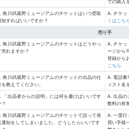
での購入
Q. 角川武蔵野ミュージアムのチケットはいつ受取
A. チケ
通知すればいいですか？
くはこち
売り手
Q. 角川武蔵野ミュージアムのチケットはどうやっ
A. チ
て売れますか？
ージから
登録から
こちら
Q. 角川武蔵野ミュージアムのチケットの出品の仕
A. 電
方を教えてください。
ィスト名
Q. 「出品者からの説明」には何を書けばいいです
A. 出
か？
数料の有
Q. 角川武蔵野ミュージアムのチケットで誤って発
A. 一
送通知をしてしまいました。どうしたらいいです
買い手様