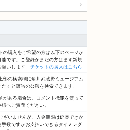
keyboard_arrow_right
ケットの購入をご希望の方は以下のページか
可能です。ご登録がまだの方はまず新規
お願いします。
チケットの購入はこちら
ージ上部の検索欄に角川武蔵野ミュージアム
ただくと該当の公演を検索できます。
認事項がある場合は、コメント機能を使って
手様へご質問ください。
し訳ございませんが、入金期限は延長できか
お手数ですがお支払いできるタイミング