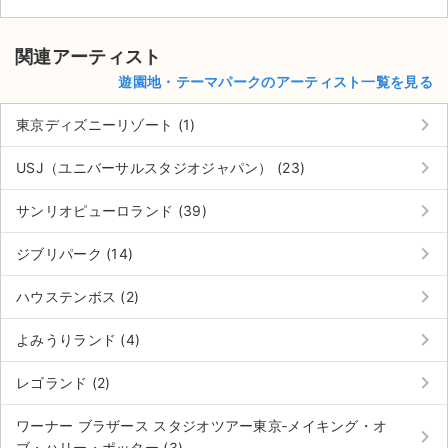
関連アーティスト
遊園地・テーマパークのアーティスト一覧を見る
keyboard_arrow_right
東京ディズニーリゾート (1)
keyboard_arrow_right
USJ（ユニバーサルスタジオジャパン） (23)
keyboard_arrow_right
サンリオピューロランド (39)
keyboard_arrow_right
ジブリパーク (14)
keyboard_arrow_right
ハウステンボス (2)
keyboard_arrow_right
よみうりランド (4)
サイト情報
keyboard_arrow_right
レゴランド (2)
チケットジャム運営会社
ワーナー ブラザース スタジオツアー東京‐メイキング・オ
keyboard_arrow_right
ブ・ハリー・ポッター (3)