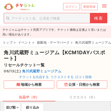
menu
ログイン
新規登録
person_add
exit_to_app
新規会員登録
ログイン
チケジャムはチケット売買アプリです。チケット価格は定価より安いまたは
チケットを探す
高い場合があります。
新着チケット
トップ
>
イベント
>
遊園地・テーマパーク
>
角川武蔵野ミュージアム
角川武蔵野ミュージアム【KCM1DAYパスポ
値下げしたチケット
ート】
都道府県からチケットを探す
リセールチケット一覧
06/13(土)
角川武蔵野ミュージアム
もうすぐ開催のチケット
チケットを出品する
リクエストする
口コミ投稿
地域から検索
公演・日程から検索
チケットのリクエスト一覧
出品中（0）
リクエスト（0）
取扱チケット
並び順
絞り込み
ライブ・コンサート（国内）