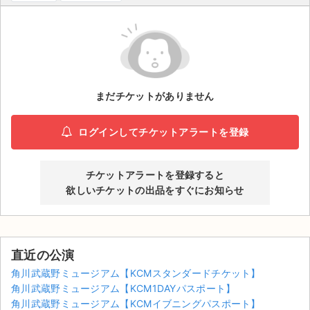
ライブ・コンサート（海外）
イベント
スポーツ
まだチケットがありません
演劇・ミュージカル
ログインしてチケットアラートを登録
ご利用ガイド
チケットアラートを登録すると
ご利用ガイド
欲しいチケットの出品をすぐにお知らせ
手数料・お支払い方法
AIに質問する
直近の公演
よくある質問
角川武蔵野ミュージアム【KCMスタンダードチケット】
角川武蔵野ミュージアム【KCM1DAYパスポート】
お知らせ
角川武蔵野ミュージアム【KCMイブニングパスポート】