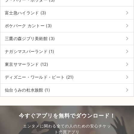
チケットジャム利用規約
keyboard_arrow_right
富士急ハイランド (3)
プライバシーポリシー
keyboard_arrow_right
ポケパーク カントー (3)
特定商取引法に基づく表記
keyboard_arrow_right
三鷹の森ジブリ美術館 (3)
公演登録依頼
keyboard_arrow_right
ナガシマスパーランド (1)
不正転売禁止法について
keyboard_arrow_right
東京サマーランド (12)
チケットジャムの取り組み
keyboard_arrow_right
ディズニー・ワールド・ビート (21)
音楽情報
keyboard_arrow_right
仙台うみの杜水族館 (1)
今すぐアプリを無料でダウンロード！
エンタメに関わる全ての人のための安心チケッ
ト売買アプリ