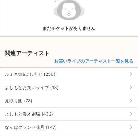
ライブ・コンサート（海外）
イベント
まだチケットがありません
スポーツ
演劇・ミュージカル
関連アーティスト
お笑いライブのアーティスト一覧を見る
ご利用ガイド
keyboard_arrow_right
ルミネtheよしもと (250)
ご利用ガイド
keyboard_arrow_right
よしもとお笑いライブ (18)
手数料・お支払い方法
keyboard_arrow_right
見取り図 (78)
AIに質問する
keyboard_arrow_right
よしもと漫才劇場 (432)
よくある質問
keyboard_arrow_right
なんばグランド花月 (147)
お知らせ