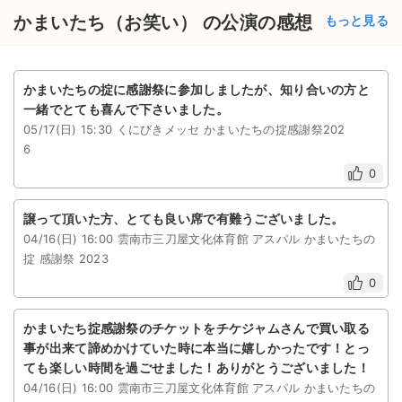
チケットジャム利用規約
かまいたち（お笑い） の公演の感想
もっと見る
プライバシーポリシー
特定商取引法に基づく表記
かまいたちの掟に感謝祭に参加しましたが、知り合いの方と
一緒でとても喜んで下さいました。
公演登録依頼
05/17(日) 15:30 くにびきメッセ かまいたちの掟感謝祭202
6
不正転売禁止法について
0
チケットジャムの取り組み
譲って頂いた方、とても良い席で有難うございました。
音楽情報
04/16(日) 16:00 雲南市三刀屋文化体育館 アスパル かまいたちの
掟 感謝祭 2023
0
かまいたち掟感謝祭のチケットをチケジャムさんで買い取る
事が出来て諦めかけていた時に本当に嬉しかったです！とっ
ても楽しい時間を過ごせました！ありがとうございました！
04/16(日) 16:00 雲南市三刀屋文化体育館 アスパル かまいたちの