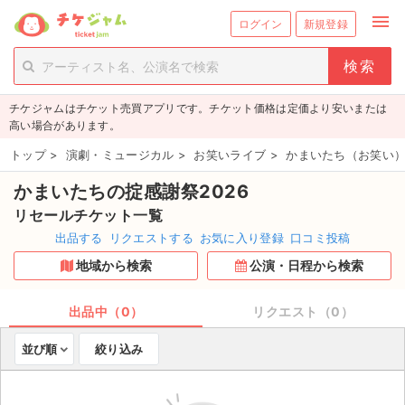
menu
ログイン
新規登録
person_add
exit_to_app
新規会員登録
ログイン
チケジャムはチケット売買アプリです。チケット価格は定価より安いまたは
チケットを探す
高い場合があります。
新着チケット
トップ
>
演劇・ミュージカル
>
お笑いライブ
>
かまいたち（お笑い）
かまいたちの掟感謝祭2026
値下げしたチケット
リセールチケット一覧
都道府県からチケットを探す
出品する
リクエストする
お気に入り登録
口コミ投稿
地域から検索
公演・日程から検索
もうすぐ開催のチケット
チケットのリクエスト一覧
出品中（0）
リクエスト（0）
並び順
絞り込み
取扱チケット
ライブ・コンサート（国内）