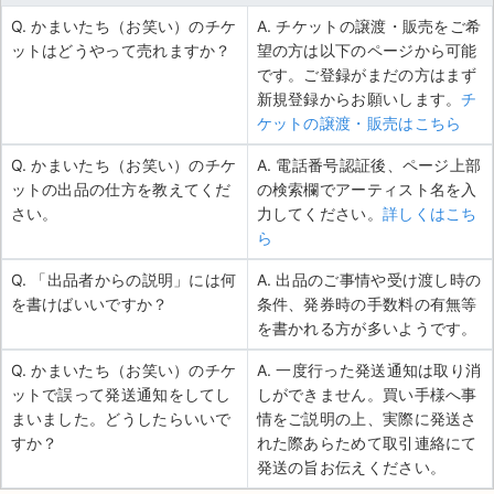
Q. かまいたち（お笑い）のチケ
A. チケットの譲渡・販売をご希
ットはどうやって売れますか？
望の方は以下のページから可能
です。ご登録がまだの方はまず
新規登録からお願いします。
チ
ケットの譲渡・販売はこちら
Q. かまいたち（お笑い）のチケ
A. 電話番号認証後、ページ上部
ットの出品の仕方を教えてくだ
の検索欄でアーティスト名を入
さい。
力してください。
詳しくはこち
ら
Q. 「出品者からの説明」には何
A. 出品のご事情や受け渡し時の
を書けばいいですか？
条件、発券時の手数料の有無等
を書かれる方が多いようです。
Q. かまいたち（お笑い）のチケ
A. 一度行った発送通知は取り消
ットで誤って発送通知をしてし
しができません。買い手様へ事
まいました。どうしたらいいで
情をご説明の上、実際に発送さ
すか？
れた際あらためて取引連絡にて
発送の旨お伝えください。