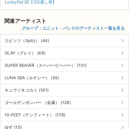
LuckyFes’26【3日通し券】
関連アーティスト
グループ・ユニット・バンドのアーティスト一覧を見る
keyboard_arrow_right
スピッツ（Spitz） (44)
keyboard_arrow_right
GLAY（グレイ） (68)
keyboard_arrow_right
SUPER BEAVER（スーパービーバー） (101)
keyboard_arrow_right
LUNA SEA（ルナシー） (35)
keyboard_arrow_right
キュウソネコカミ (161)
keyboard_arrow_right
ゴールデンボンバー （金爆） (128)
サイト情報
keyboard_arrow_right
10-FEET（テンフィート） (178)
チケットジャム運営会社
keyboard_arrow_right
ゆず (15)