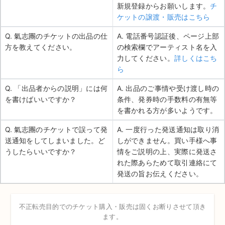
新規登録からお願いします。
チ
ケットの譲渡・販売はこちら
Q. 氣志團のチケットの出品の仕
A. 電話番号認証後、ページ上部
方を教えてください。
の検索欄でアーティスト名を入
力してください。
詳しくはこち
ら
Q. 「出品者からの説明」には何
A. 出品のご事情や受け渡し時の
を書けばいいですか？
条件、発券時の手数料の有無等
を書かれる方が多いようです。
Q. 氣志團のチケットで誤って発
A. 一度行った発送通知は取り消
送通知をしてしまいました。ど
しができません。買い手様へ事
うしたらいいですか？
情をご説明の上、実際に発送さ
れた際あらためて取引連絡にて
発送の旨お伝えください。
不正転売目的でのチケット購入・販売は固くお断りさせて頂き
ます。