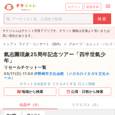
menu
ログイン
新規登録
person_add
exit_to_app
新規会員登録
ログイン
チケジャムはチケット売買アプリです。チケット価格は定価より安いまたは
チケットを探す
高い場合があります。
新着チケット
トップ
>
ライブ・コンサート（国内）
>
グループ・ユニット・バンド
氣志團現象25周年記念ツアー「四半世氣少
値下げしたチケット
年」
都道府県からチケットを探す
リセールチケット一覧
05/17(日) 17:00
伊勢崎市文化会館 （メガネのイタガキ文化ホ
もうすぐ開催のチケット
ール）
チケットを出品する
リクエストする
口コミ投稿
チケットのリクエスト一覧
地域から検索
公演・日程から検索
取扱チケット
出品中（0）
リクエスト（0）
ライブ・コンサート（国内）