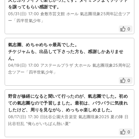
を譲ってもらい感謝です。
05/31(日) 17:00 倉敷市芸文館 ホール 氣志團現象25周年記念ツア
ー「四半世氣少年」
0
氣志團、めちゃめちゃ最高でした。
チケジャムも、出品して下さった方も、感謝しかありませ
ん。
04/19(日) 17:00 アステールプラザ 大ホール 氣志團現象25周年記
念ツアー「四半世氣少年」
0
野音が修繕になると聞いて行ったのが、氣志團でした。初め
ての氣志團なので予習しました。最初は、パラパラに気後れ
したけど、周りを見ながら、めっちゃ楽しめました。
08/17(日) 17:30 日比谷公園大音楽堂 氣志團現象2025 夏の陣 日
比谷狂乱 "俺らがいちばん熱い夏"
0