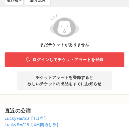
並び順
絞り込み
ライブ・コンサート（海外）
イベント
スポーツ
まだチケットがありません
演劇・ミュージカル
ログインしてチケットアラートを登録
ご利用ガイド
ご利用ガイド
チケットアラートを登録すると
欲しいチケットの出品をすぐにお知らせ
手数料・お支払い方法
AIに質問する
直近の公演
よくある質問
LuckyFes’26【1日券】
LuckyFes’26【4日間通し券】
お知らせ