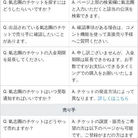
Q. 氣志團のチケットを探すには
A. ページ上部の検索欄に氣志團
どうしたらいいですか？
と入力いただくと該当の公演を
検索できます。
Q. 出品されている氣志團のチケ
A. 確認事項がある場合は、コメ
ットで売り手に確認したいこと
ント機能を使って直接売り手様
があります。
へご質問ください。
Q. 氣志團のチケットの入金期限
A. 申し訳ございませんが、入金
を延長してください。
期限は延長できかねます。お手
数ですがお支払いできるタイミ
ングでの購入をお願いいたしま
す。
Q. 氣志團のチケットはいつ受取
A. チケットの発送方法によって
通知すればいいですか？
異なります。
詳しくはこちら
売り手
Q. 氣志團のチケットはどうやっ
A. チケットの譲渡・販売をご希
て売れますか？
望の方は以下のページから可能
です。ご登録がまだの方はまず