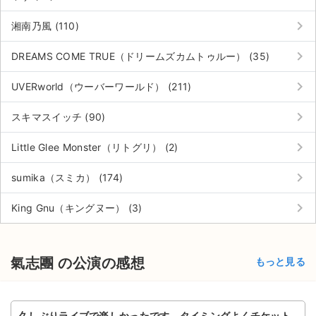
チケットジャム利用規約
keyboard_arrow_right
湘南乃風 (110)
プライバシーポリシー
keyboard_arrow_right
DREAMS COME TRUE（ドリームズカムトゥルー） (35)
特定商取引法に基づく表記
keyboard_arrow_right
UVERworld（ウーバーワールド） (211)
公演登録依頼
keyboard_arrow_right
スキマスイッチ (90)
不正転売禁止法について
keyboard_arrow_right
Little Glee Monster（リトグリ） (2)
チケットジャムの取り組み
keyboard_arrow_right
sumika（スミカ） (174)
音楽情報
keyboard_arrow_right
King Gnu（キングヌー） (3)
氣志團 の公演の感想
もっと見る
久しぶりライブで楽しかったです。タイミングよくチケット