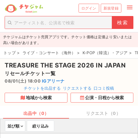
menu
ログイン
新規登録
person_add
exit_to_app
新規会員登録
ログイン
チケジャムはチケット売買アプリです。チケット価格は定価より安いまたは
チケットを探す
高い場合があります。
新着チケット
トップ
>
ライブ・コンサート（海外）
>
K-POP（韓流）・アジア
>
T
TREASURE THE STAGE 2026 IN JAPAN
値下げしたチケット
リセールチケット一覧
都道府県からチケットを探す
08/01(土) 18:00
IGアリーナ
チケットを出品する
リクエストする
口コミ投稿
もうすぐ開催のチケット
地域から検索
公演・日程から検索
チケットのリクエスト一覧
出品中（0）
リクエスト（0）
取扱チケット
並び順
絞り込み
ライブ・コンサート（国内）