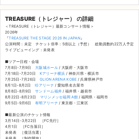
TREASURE（トレジャー） の詳細
＜TREASURE（トレジャー）最新コンサート情報＞
2026年
『
TREASURE THE STAGE 2026 IN JAPAN
』
公演時間：未定 チケット倍率：5倍以上（予想） 総動員数約22万人予定
ライブビューイング：未発表
■ツアー日程・会場
7月8日-7月9日
大阪城ホール
/ 大阪府・大阪市
7月18日-7月20日
Kアリーナ横浜
/ 神奈川県・横浜市
7月25日-7月26日
GLION ARENA KOBE
/ 兵庫県神戸市
8月1日-8月2日
IGアリーナ
/ 愛知県名古屋市
8月8日-8月9日
サンドーム福井
/ 福井県・越前市
8月22日-8月23日
マリンメッセ福岡 A館
/ 福岡県・福岡市
9月5日-9月6日
有明アリーナ
/ 東京都・江東区
サイト情報
■最新公演のチケット情報
3月14日-3月22日 ［FC先行］
4月1日 ［FC当落日］
チケットジャム運営会社
未発表 ［復活当選］
未発表 ［制作開放］