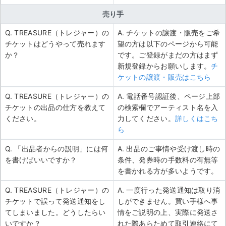
売り手
Q. TREASURE（トレジャー）の
A. チケットの譲渡・販売をご希
チケットはどうやって売れます
望の方は以下のページから可能
か？
です。ご登録がまだの方はまず
新規登録からお願いします。
チ
ケットの譲渡・販売はこちら
Q. TREASURE（トレジャー）の
A. 電話番号認証後、ページ上部
チケットの出品の仕方を教えて
の検索欄でアーティスト名を入
ください。
力してください。
詳しくはこち
ら
Q. 「出品者からの説明」には何
A. 出品のご事情や受け渡し時の
を書けばいいですか？
条件、発券時の手数料の有無等
を書かれる方が多いようです。
Q. TREASURE（トレジャー）の
A. 一度行った発送通知は取り消
チケットで誤って発送通知をし
しができません。買い手様へ事
てしまいました。どうしたらい
情をご説明の上、実際に発送さ
いですか？
れた際あらためて取引連絡にて