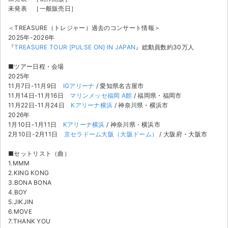
チケットジャム利用規約
未発表 ［一般販売日］
プライバシーポリシー
＜TREASURE（トレジャー）過去のコンサート情報＞
2025年-2026年
特定商取引法に基づく表記
『
TREASURE TOUR [PULSE ON] IN JAPAN
』総動員数約30万人
■ツアー日程・会場
公演登録依頼
2025年
11月7日-11月9日
IGアリーナ
/ 愛知県名古屋市
不正転売禁止法について
11月14日-11月16日
マリンメッセ福岡 A館
/ 福岡県・福岡市
11月22日-11月24日
Kアリーナ横浜
/ 神奈川県・横浜市
チケットジャムの取り組み
2026年
1月10日-1月11日
Kアリーナ横浜
/ 神奈川県・横浜市
音楽情報
2月10日-2月11日
京セラドーム大阪（大阪ドーム）
/ 大阪府・大阪市
■セットリスト（曲）
1.MMM
2.KING KONG
3.BONA BONA
4.BOY
5.JIKJIN
6.MOVE
7.THANK YOU