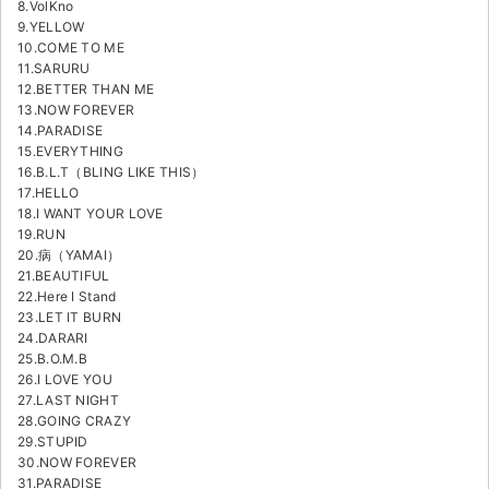
8.VolKno
9.YELLOW
10.COME TO ME
11.SARURU
12.BETTER THAN ME
13.NOW FOREVER
14.PARADISE
15.EVERYTHING
16.B.L.T（BLING LIKE THIS）
17.HELLO
18.I WANT YOUR LOVE
19.RUN
20.病（YAMAI）
21.BEAUTIFUL
22.Here I Stand
23.LET IT BURN
24.DARARI
25.B.O.M.B
26.I LOVE YOU
27.LAST NIGHT
28.GOING CRAZY
29.STUPID
30.NOW FOREVER
31.PARADISE