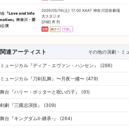
2026/05/16(土) 17:00 KAAT 神奈川芸術劇場
台『Love and Info
大スタジオ
rmation』神奈川・愛
[詳細] 席 列
知公演
女性
紙チケ
手渡し
関連アーティスト
その他の演劇・ミ
ミュージカル『ディア・エヴァン・ハンセン』 (288)
ミュージカル『刀剣乱舞』〜月夜一縷〜 (479)
舞台『ハリー・ポッターと呪いの子』 (91)
剣劇『三國志演技』 (309)
舞台『キングダムⅡ-継承-』 (264)