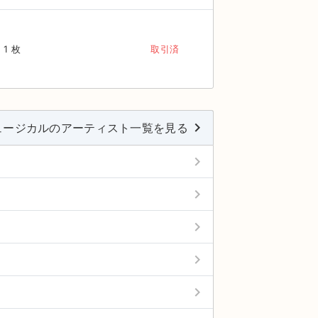
1 枚
取引済
keyboard_arrow_right
ュージカルのアーティスト一覧を見る
keyboard_arrow_right
keyboard_arrow_right
keyboard_arrow_right
keyboard_arrow_right
keyboard_arrow_right