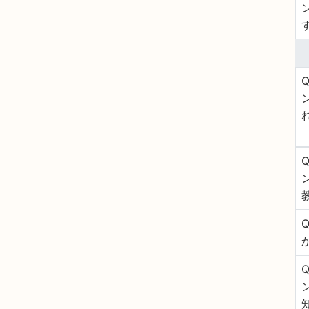
Q
Q
Q