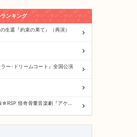
ルランキング
舞鶴への生還『約束の果て』（再演）
keyboard_arrow_right
keyboard_arrow_right
カラー･ドリームコート』全国公演
keyboard_arrow_right
keyboard_arrow_right
2026年劇団☆新感線46周年興行・夏公演 SHINKANSEN☆RSP 怪奇骨董音楽劇『アケチコ！～蒸気の黒ダイヤ、あるいは狂気の島～』全国公演
keyboard_arrow_right