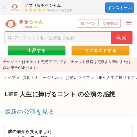
アプリ版チケジャム
×
インストール
Google Play(無料)
menu
person_add
exit_to_app
新規会員登録
ログイン
ログイン
新規登録
チケットを探す
出品する
リクエストする
新着チケット
チケジャムはチケット売買アプリです。チケット価格は定価より安いまたは
値下げしたチケット
高い場合があります。
トップ
>
演劇・ミュージカル
>
お笑いライブ
>
LIFE 人生に捧げるコ
都道府県からチケットを探す
もうすぐ開催のチケット
LIFE 人生に捧げるコント の公演の感想
チケットのリクエスト一覧
最新の公演を見る
取扱チケット
腹の底から笑えました
ライブ・コンサート（国内）