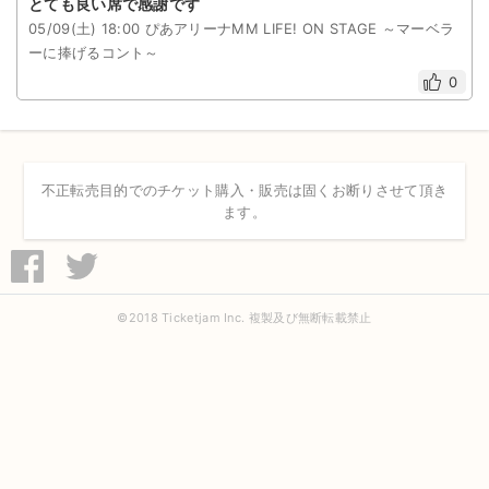
とても良い席で感謝です
05/09(土) 18:00 ぴあアリーナMM LIFE! ON STAGE ～マーベラ
ライブ・コンサート（海外）
ーに捧げるコント～
0
イベント
スポーツ
演劇・ミュージカル
不正転売目的でのチケット購入・販売は固くお断りさせて頂き
ます。
ご利用ガイド
ご利用ガイド
©2018 Ticketjam Inc. 複製及び無断転載禁止
手数料・お支払い方法
AIに質問する
よくある質問
お知らせ