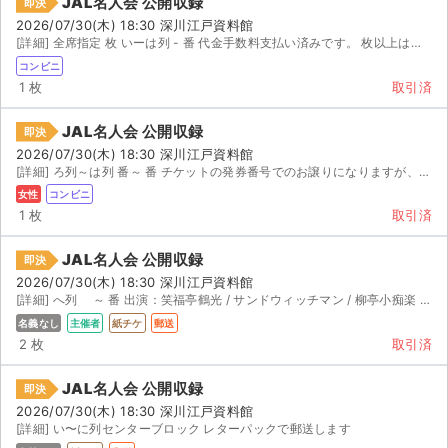
JAL名人会 公開収録
即決
チケットジャム利用規約
2026/07/30(木) 18:30 深川江戸資料館
[詳細] 全席指定 枚 いーは列 - 番 代金手数料支払い済みです。 枚以上は横並びの連番席です...
プライバシーポリシー
コンビニ
1 枚
取引済
特定商取引法に基づく表記
JAL名人会 公開収録
即決
公演登録依頼
2026/07/30(木) 18:30 深川江戸資料館
[詳細] ろ列～は列 番～ 番 チケットの発券番号でのお譲りになりますが、ご検討いただけますと幸いで...
不正転売禁止法について
女性
コンビニ
1 枚
取引済
チケットジャムの取り組み
JAL名人会 公開収録
即決
音楽情報
2026/07/30(木) 18:30 深川江戸資料館
[詳細] へ列 ～ 番 出演：笑福亭鶴光 / サンドウィッチマン / 柳亭小痴楽 / 春風亭柳枝 /...
名義なし
主催者
紙チケ
郵送
2 枚
取引済
JAL名人会 公開収録
即決
2026/07/30(木) 18:30 深川江戸資料館
[詳細] い〜に列センターブロック レターパックで郵送します