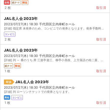
女性
紙チケ
郵送
2 枚
取引済
JAL名人会 2023年
2023/07/27(木) 18:30 千代田区立内幸町ホール
[詳細] 指定席 未発券のため、コンビニでの発券となります。発券手数料が必要になる場合があります。
コンビニ
2 枚
取引済
JAL名人会 2023年
2023/07/27(木) 18:30 千代田区立内幸町ホール
[詳細] 列 ～ 番のうち 席 三遊亭遊三、柳亭小燕枝、上方落語の桂二葉、講談の神田伯山、 漫才で...
紙チケ
郵送
1 枚
取引済
JAL名人会 2023年
即決
2023/07/27(木) 18:30 千代田区立内幸町ホール
[詳細] 列 ローソンチケットでの発券となります。
男性
コンビニ
1 枚
取引済