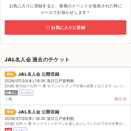
お気に入りに登録すると、新着のイベントが追加された時に
ライブ・コンサート（海外）
メールでお知らせします！
イベント
お気に入りに登録
スポーツ
演劇・ミュージカル
JAL名人会 過去のチケット
ご利用ガイド
JAL名人会 公開収録
即決
ご利用ガイド
2026/07/30(木) 18:30 深川江戸資料館
[詳細] 後方ぬ〜わ列 〜 番 セブンイレブンで引換が必要となります（レジでの支払いなし）ので、引換番号...
手数料・お支払い方法
名義なし
コンビニ
1 枚
取引済
AIに質問する
JAL名人会 公開収録
即決
よくある質問
2026/07/30(木) 18:30 深川江戸資料館
[詳細] る列 〜 番 サンドウィッチマンを楽しみにしていたのですが仕事が入ってしまいました。空席にし...
お知らせ
女性
コンビニ