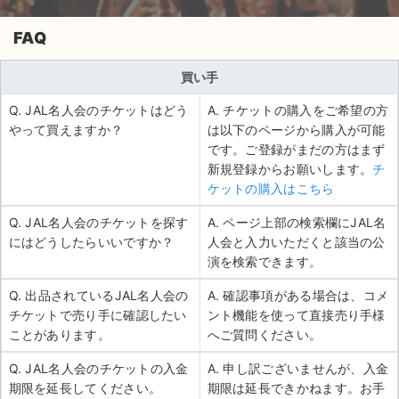
FAQ
買い手
Q. JAL名人会のチケットはどう
A. チケットの購入をご希望の方
やって買えますか？
は以下のページから購入が可能
です。ご登録がまだの方はまず
新規登録からお願いします。
チ
ケットの購入はこちら
Q. JAL名人会のチケットを探す
A. ページ上部の検索欄にJAL名
にはどうしたらいいですか？
人会と入力いただくと該当の公
演を検索できます。
Q. 出品されているJAL名人会の
A. 確認事項がある場合は、コメ
チケットで売り手に確認したい
ント機能を使って直接売り手様
ことがあります。
へご質問ください。
Q. JAL名人会のチケットの入金
A. 申し訳ございませんが、入金
期限を延長してください。
期限は延長できかねます。お手