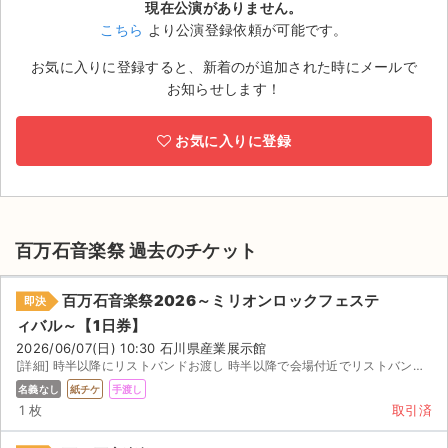
現在公演がありません。
こちら
より公演登録依頼が可能です。
ライブ・コンサート（海外）
お気に入りに登録すると、新着のが追加された時にメールで
イベント
お知らせします！
スポーツ
お気に入りに登録
演劇・ミュージカル
ご利用ガイド
百万石音楽祭 過去のチケット
ご利用ガイド
百万石音楽祭2026～ミリオンロックフェステ
即決
手数料・お支払い方法
ィバル～【1日券】
2026/06/07(日) 10:30 石川県産業展示館
AIに質問する
[詳細] 時半以降にリストバンドお渡し 時半以降で会場付近でリストバンドお渡しになります。
名義なし
紙チケ
手渡し
よくある質問
1 枚
取引済
お知らせ