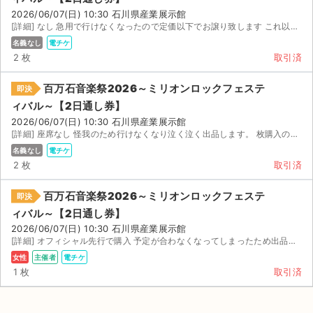
2026/06/07(日) 10:30 石川県産業展示館
[詳細] なし 急用で行けなくなったので定価以下でお譲り致します これ以上の値下げは考えておりません。 ...
名義なし
電チケ
2 枚
取引済
百万石音楽祭2026～ミリオンロックフェステ
即決
ィバル～【2日通し券】
2026/06/07(日) 10:30 石川県産業展示館
[詳細] 座席なし 怪我のため行けなくなり泣く泣く出品します。 枚購入の方少しお値段相談のります。
名義なし
電チケ
2 枚
取引済
百万石音楽祭2026～ミリオンロックフェステ
即決
ィバル～【2日通し券】
2026/06/07(日) 10:30 石川県産業展示館
[詳細] オフィシャル先行で購入 予定が合わなくなってしまったため出品いたします。 【お渡し方法】 分...
女性
主催者
電チケ
1 枚
取引済