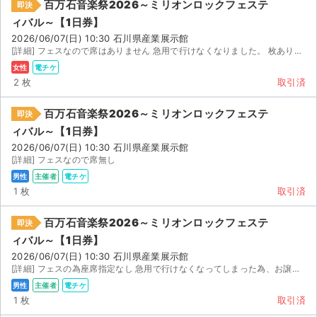
百万石音楽祭2026～ミリオンロックフェステ
即決
ィバル～【1日券】
2026/06/07(日) 10:30 石川県産業展示館
[詳細] フェスなので席はありません 急用で行けなくなりました。 枚あります。 電子チケットで 前でな...
女性
電チケ
2 枚
取引済
百万石音楽祭2026～ミリオンロックフェステ
即決
ィバル～【1日券】
2026/06/07(日) 10:30 石川県産業展示館
[詳細] フェスなので席無し
男性
主催者
電チケ
1 枚
取引済
百万石音楽祭2026～ミリオンロックフェステ
即決
ィバル～【1日券】
2026/06/07(日) 10:30 石川県産業展示館
サイト情報
[詳細] フェスの為座席指定なし 急用で行けなくなってしまった為、お譲り先探しております。 スマチケのダ...
男性
主催者
電チケ
チケットジャム運営会社
1 枚
取引済