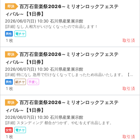
チケットジャム利用規約
百万石音楽祭2026～ミリオンロックフェステ
即決
ィバル～【1日券】
プライバシーポリシー
2026/06/07(日) 10:30 石川県産業展示館
[詳細] なし 人相方がいけなくなったので出品します！
特定商取引法に基づく表記
男性
電チケ
1 枚
取引済
公演登録依頼
百万石音楽祭2026～ミリオンロックフェステ
即決
不正転売禁止法について
ィバル～【1日券】
チケットジャムの取り組み
2026/06/07(日) 10:30 石川県産業展示館
[詳細] 特になし 急用で行けなくなってしまったため出品いたします。 【お渡し方法】 前日の土曜日に...
音楽情報
男性
紙チケ
手渡し
1 枚
取引済
百万石音楽祭2026～ミリオンロックフェステ
即決
ィバル～【1日券】
2026/06/07(日) 10:30 石川県産業展示館
[詳細] スタンディング 都合がつかず、やむをえず出品します。
女性
電チケ
1 枚
取引済