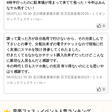
6時半行ったのに駐車場が埋まって来てて焦った！今年はみん
なヤル気すごい！
06/07(土) 10:30 石川県産業展示館 百万石音楽祭2025～ミリオン
ロックフェスティバル～
0
譲って貰った方が自分急用で行けないから、その分楽しんで
下さいとの事で、分配出来ずの電子チケットなので現地に行
く友達にスマホを預け 持参してくれたました。
行きたくてもなかなかチケット購入出来ずだったけど こんな
に親切な人居るんだと感謝です。
今の時代１日もスマホ無しの生活 有り得ないのにとも思いや
はり感謝です。
06/03(土) 10:30 石川県産業展示館 百万石音楽祭2023～ミリオ
ンロックフェスティバル～
0
音楽フェス・イベント人気ランキング