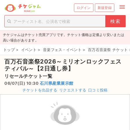
menu
ログイン
新規登録
person_add
exit_to_app
新規会員登録
ログイン
チケジャムはチケット売買アプリです。チケット価格は定価より安いまたは
チケットを探す
高い場合があります。
新着チケット
トップ
>
イベント
>
音楽フェス・イベント
>
百万石音楽祭 チケット
百万石音楽祭2026～ミリオンロックフェス
値下げしたチケット
ティバル～【2日通し券】
都道府県からチケットを探す
リセールチケット一覧
06/07(日) 10:30
石川県産業展示館
もうすぐ開催のチケット
チケットを出品する
リクエストする
口コミ投稿
チケットのリクエスト一覧
取扱チケット
ライブ・コンサート（国内）