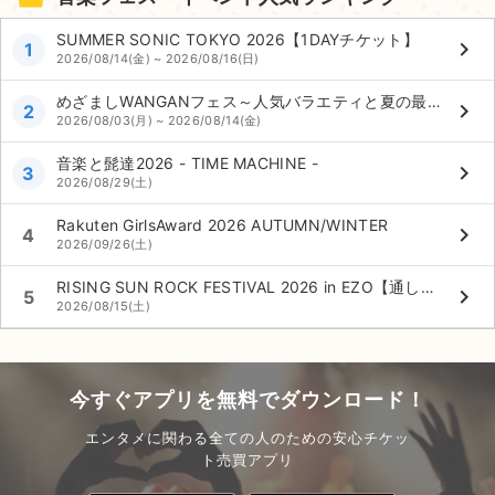
SUMMER SONIC TOKYO 2026【1DAYチケット】
keyboard_arrow_right
1
2026/08/14(金) ~ 2026/08/16(日)
めざましWANGANフェス～人気バラエティと夏の最強コラボ～
keyboard_arrow_right
2
2026/08/03(月) ~ 2026/08/14(金)
音楽と髭達2026 - TIME MACHINE -
keyboard_arrow_right
3
2026/08/29(土)
Rakuten GirlsAward 2026 AUTUMN/WINTER
keyboard_arrow_right
4
2026/09/26(土)
RISING SUN ROCK FESTIVAL 2026 in EZO【通し券】
keyboard_arrow_right
5
2026/08/15(土)
今すぐアプリを無料でダウンロード！
エンタメに関わる全ての人のための安心チケッ
ト売買アプリ