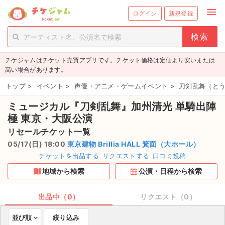
menu
ログイン
新規登録
person_add
exit_to_app
新規会員登録
ログイン
チケジャムはチケット売買アプリです。チケット価格は定価より安いまたは
チケットを探す
高い場合があります。
新着チケット
トップ
>
イベント
>
声優・アニメ・ゲームイベント
>
刀剣乱舞（と
ミュージカル『刀剣乱舞』加州清光 単騎出陣
値下げしたチケット
極 東京・大阪公演
都道府県からチケットを探す
リセールチケット一覧
05/17(日) 18:00
東京建物 Brillia HALL 箕面（大ホール）
もうすぐ開催のチケット
チケットを出品する
リクエストする
口コミ投稿
地域から検索
公演・日程から検索
チケットのリクエスト一覧
出品中（0）
リクエスト（0）
取扱チケット
並び順
絞り込み
ライブ・コンサート（国内）