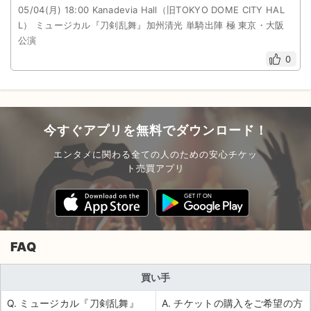
05/04(月) 18:00 Kanadevia Hall（旧TOKYO DOME CITY HAL
L） ミュージカル『刀剣乱舞』加州清光 単騎出陣 極 東京・大阪
公演
0
今すぐアプリを無料でダウンロード！
エンタメに関わる全ての人のための安心チケッ
ト売買アプリ
FAQ
買い手
Q. ミュージカル『刀剣乱舞』
A. チケットの購入をご希望の方