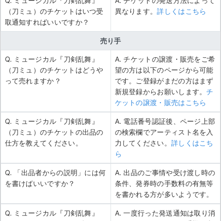
Q. ミュージカル『刀剣乱舞』
A. チケットの発送方法によって
（刀ミュ）のチケットはいつ受
異なります。
詳しくはこちら
取通知すればいいですか？
売り手
Q. ミュージカル『刀剣乱舞』
A. チケットの譲渡・販売をご希
（刀ミュ）のチケットはどうや
望の方は以下のページから可能
って売れますか？
です。ご登録がまだの方はまず
新規登録からお願いします。
チ
ケットの譲渡・販売はこちら
Q. ミュージカル『刀剣乱舞』
A. 電話番号認証後、ページ上部
（刀ミュ）のチケットの出品の
の検索欄でアーティスト名を入
仕方を教えてください。
力してください。
詳しくはこち
ら
Q. 「出品者からの説明」には何
A. 出品のご事情や受け渡し時の
を書けばいいですか？
条件、発券時の手数料の有無等
を書かれる方が多いようです。
Q. ミュージカル『刀剣乱舞』
A. 一度行った発送通知は取り消