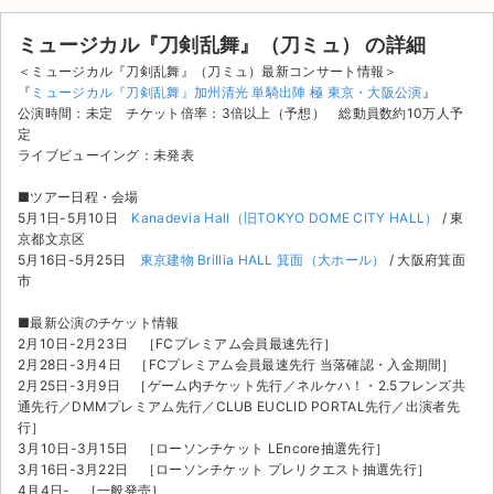
ミュージカル『刀剣乱舞』（刀ミュ） の詳細
＜ミュージカル『刀剣乱舞』（刀ミュ）最新コンサート情報＞
『
ミュージカル『刀剣乱舞』加州清光 単騎出陣 極 東京・大阪公演
』
公演時間：未定 チケット倍率：3倍以上（予想） 総動員数約10万人予
定
ライブビューイング：未発表
■ツアー日程・会場
5月1日-5月10日
Kanadevia Hall（旧TOKYO DOME CITY HALL）
/ 東
京都文京区
5月16日-5月25日
東京建物 Brillia HALL 箕面（大ホール）
/ 大阪府箕面
市
■最新公演のチケット情報
2月10日-2月23日 ［FCプレミアム会員最速先行］
2月28日-3月4日 ［FCプレミアム会員最速先行 当落確認・入金期間］
2月25日-3月9日 ［ゲーム内チケット先行／ネルケハ！・2.5フレンズ共
サイト情報
通先行／DMMプレミアム先行／CLUB EUCLID PORTAL先行／出演者先
行］
3月10日-3月15日 ［ローソンチケット LEncore抽選先行］
チケットジャム運営会社
3月16日-3月22日 ［ローソンチケット プレリクエスト抽選先行］
4月4日- ［一般発売］