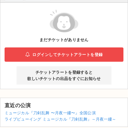
ライブ・コンサート（海外）
イベント
スポーツ
まだチケットがありません
演劇・ミュージカル
ログインしてチケットアラートを登録
ご利用ガイド
チケットアラートを登録すると
ご利用ガイド
欲しいチケットの出品をすぐにお知らせ
手数料・お支払い方法
AIに質問する
直近の公演
よくある質問
ミュージカル『刀剣乱舞 〜月夜一縷〜』全国公演
ライブビューイング ミュージカル『刀剣乱舞』～月夜一縷～
お知らせ