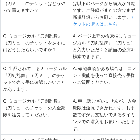
（刀ミュ）のチケットはどうや
は以下のページから購入が可能
って買えますか？
です。ご登録がまだの方はまず
新規登録からお願いします。
チ
ケットの購入はこちら
Q. ミュージカル『刀剣乱舞』
A. ページ上部の検索欄にミュー
（刀ミュ）のチケットを探すに
ジカル『刀剣乱舞』（刀ミュ）
はどうしたらいいですか？
と入力いただくと該当の公演を
検索できます。
Q. 出品されているミュージカル
A. 確認事項がある場合は、コメ
『刀剣乱舞』（刀ミュ）のチケ
ント機能を使って直接売り手様
ットで売り手に確認したいこと
へご質問ください。
があります。
Q. ミュージカル『刀剣乱舞』
A. 申し訳ございませんが、入金
（刀ミュ）のチケットの入金期
期限は延長できかねます。お手
限を延長してください。
数ですがお支払いできるタイミ
ングでの購入をお願いいたしま
す。