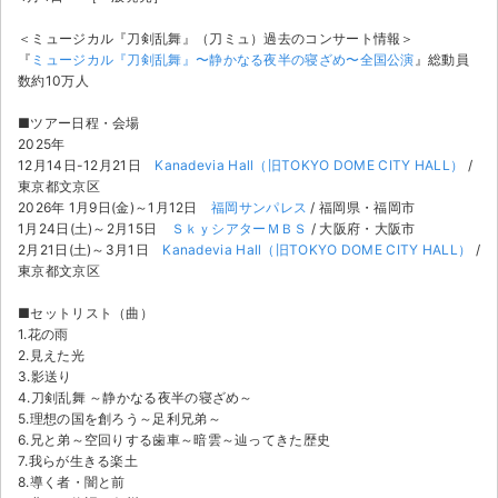
チケットジャム利用規約
＜ミュージカル『刀剣乱舞』（刀ミュ）過去のコンサート情報＞
プライバシーポリシー
『
ミュージカル『刀剣乱舞』〜静かなる夜半の寝ざめ〜全国公演
』総動員
数約10万人
特定商取引法に基づく表記
■ツアー日程・会場
2025年
公演登録依頼
12月14日-12月21日
Kanadevia Hall（旧TOKYO DOME CITY HALL）
/
東京都文京区
不正転売禁止法について
2026年 1月9日(金)～1月12日
福岡サンパレス
/ 福岡県・福岡市
1月24日(土)～2月15日
ＳｋｙシアターＭＢＳ
/ 大阪府・大阪市
チケットジャムの取り組み
2月21日(土)～3月1日
Kanadevia Hall（旧TOKYO DOME CITY HALL）
/
東京都文京区
音楽情報
■セットリスト（曲）
1.花の雨
2.見えた光
3.影送り
4.刀剣乱舞 ～静かなる夜半の寝ざめ～
5.理想の国を創ろう～足利兄弟～
6.兄と弟～空回りする歯車～暗雲～辿ってきた歴史
7.我らが生きる楽土
8.導く者・闇と前