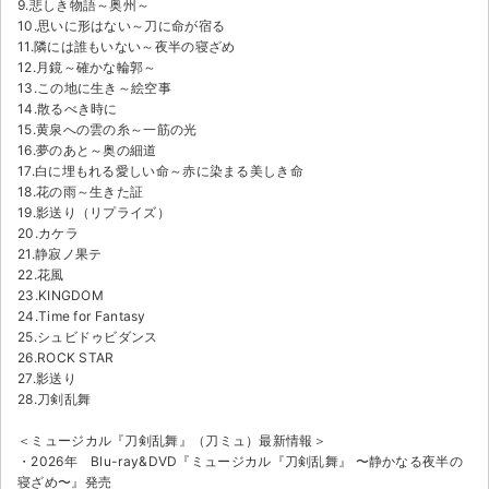
9.悲しき物語～奥州～
10.思いに形はない～刀に命が宿る
11.隣には誰もいない～夜半の寝ざめ
12.月鏡～確かな輪郭～
13.この地に生き～絵空事
14.散るべき時に
15.黄泉への雲の糸～一筋の光
16.夢のあと～奥の細道
17.白に埋もれる愛しい命～赤に染まる美しき命
18.花の雨～生きた証
19.影送り（リプライズ）
20.カケラ
21.静寂ノ果テ
22.花風
23.KINGDOM
24.Time for Fantasy
25.シュビドゥビダンス
26.ROCK STAR
27.影送り
28.刀剣乱舞
＜ミュージカル『刀剣乱舞』（刀ミュ）最新情報＞
・2026年 Blu-ray&DVD『ミュージカル『刀剣乱舞』 〜静かなる夜半の
寝ざめ〜』発売