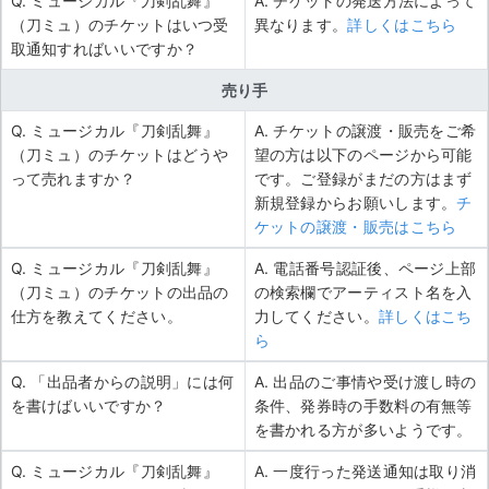
Q. ミュージカル『刀剣乱舞』
A. チケットの発送方法によって
（刀ミュ）のチケットはいつ受
異なります。
詳しくはこちら
取通知すればいいですか？
売り手
Q. ミュージカル『刀剣乱舞』
A. チケットの譲渡・販売をご希
（刀ミュ）のチケットはどうや
望の方は以下のページから可能
って売れますか？
です。ご登録がまだの方はまず
新規登録からお願いします。
チ
ケットの譲渡・販売はこちら
Q. ミュージカル『刀剣乱舞』
A. 電話番号認証後、ページ上部
（刀ミュ）のチケットの出品の
の検索欄でアーティスト名を入
仕方を教えてください。
力してください。
詳しくはこち
ら
Q. 「出品者からの説明」には何
A. 出品のご事情や受け渡し時の
を書けばいいですか？
条件、発券時の手数料の有無等
を書かれる方が多いようです。
Q. ミュージカル『刀剣乱舞』
A. 一度行った発送通知は取り消