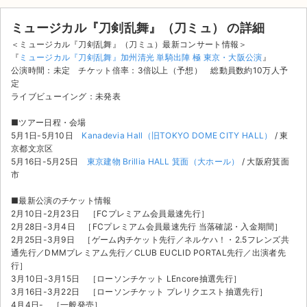
ミュージカル『刀剣乱舞』（刀ミュ） の詳細
＜ミュージカル『刀剣乱舞』（刀ミュ）最新コンサート情報＞
『
ミュージカル『刀剣乱舞』加州清光 単騎出陣 極 東京・大阪公演
』
公演時間：未定 チケット倍率：3倍以上（予想） 総動員数約10万人予
定
ライブビューイング：未発表
■ツアー日程・会場
5月1日-5月10日
Kanadevia Hall（旧TOKYO DOME CITY HALL）
/ 東
京都文京区
5月16日-5月25日
東京建物 Brillia HALL 箕面（大ホール）
/ 大阪府箕面
市
■最新公演のチケット情報
2月10日-2月23日 ［FCプレミアム会員最速先行］
2月28日-3月4日 ［FCプレミアム会員最速先行 当落確認・入金期間］
2月25日-3月9日 ［ゲーム内チケット先行／ネルケハ！・2.5フレンズ共
サイト情報
通先行／DMMプレミアム先行／CLUB EUCLID PORTAL先行／出演者先
行］
3月10日-3月15日 ［ローソンチケット LEncore抽選先行］
チケットジャム運営会社
3月16日-3月22日 ［ローソンチケット プレリクエスト抽選先行］
4月4日- ［一般発売］