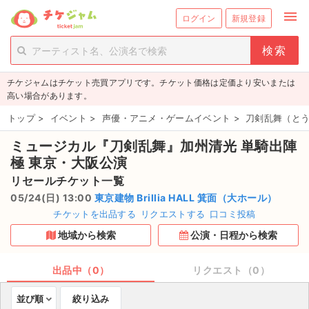
menu
ログイン
新規登録
person_add
exit_to_app
新規会員登録
ログイン
チケジャムはチケット売買アプリです。チケット価格は定価より安いまたは
チケットを探す
高い場合があります。
新着チケット
トップ
>
イベント
>
声優・アニメ・ゲームイベント
>
刀剣乱舞（と
ミュージカル『刀剣乱舞』加州清光 単騎出陣
値下げしたチケット
極 東京・大阪公演
都道府県からチケットを探す
リセールチケット一覧
05/24(日) 13:00
東京建物 Brillia HALL 箕面（大ホール）
もうすぐ開催のチケット
チケットを出品する
リクエストする
口コミ投稿
地域から検索
公演・日程から検索
チケットのリクエスト一覧
出品中（0）
リクエスト（0）
取扱チケット
並び順
絞り込み
ライブ・コンサート（国内）