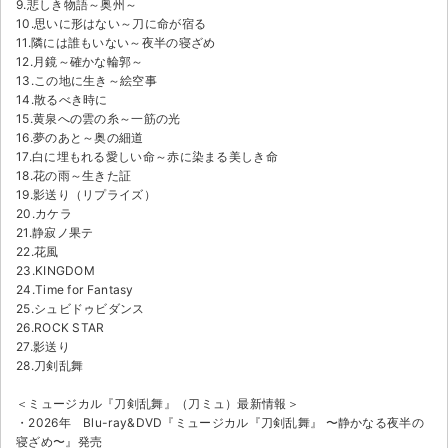
9.悲しき物語～奥州～
10.思いに形はない～刀に命が宿る
11.隣には誰もいない～夜半の寝ざめ
12.月鏡～確かな輪郭～
13.この地に生き～絵空事
14.散るべき時に
15.黄泉への雲の糸～一筋の光
16.夢のあと～奥の細道
17.白に埋もれる愛しい命～赤に染まる美しき命
18.花の雨～生きた証
19.影送り（リプライズ）
20.カケラ
21.静寂ノ果テ
22.花風
23.KINGDOM
24.Time for Fantasy
25.シュビドゥビダンス
26.ROCK STAR
27.影送り
28.刀剣乱舞
＜ミュージカル『刀剣乱舞』（刀ミュ）最新情報＞
・2026年 Blu-ray&DVD『ミュージカル『刀剣乱舞』 〜静かなる夜半の
寝ざめ〜』発売