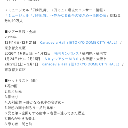
チケットジャム利用規約
＜ミュージカル『刀剣乱舞』（刀ミュ）過去のコンサート情報＞
プライバシーポリシー
『
ミュージカル『刀剣乱舞』〜静かなる夜半の寝ざめ〜全国公演
』総動員
数約10万人
特定商取引法に基づく表記
■ツアー日程・会場
2025年
公演登録依頼
12月14日-12月21日
Kanadevia Hall（旧TOKYO DOME CITY HALL）
/
東京都文京区
不正転売禁止法について
2026年 1月9日(金)～1月12日
福岡サンパレス
/ 福岡県・福岡市
1月24日(土)～2月15日
ＳｋｙシアターＭＢＳ
/ 大阪府・大阪市
チケットジャムの取り組み
2月21日(土)～3月1日
Kanadevia Hall（旧TOKYO DOME CITY HALL）
/
東京都文京区
音楽情報
■セットリスト（曲）
1.花の雨
2.見えた光
3.影送り
4.刀剣乱舞 ～静かなる夜半の寝ざめ～
5.理想の国を創ろう～足利兄弟～
6.兄と弟～空回りする歯車～暗雲～辿ってきた歴史
7.我らが生きる楽土
8.導く者・闇と前