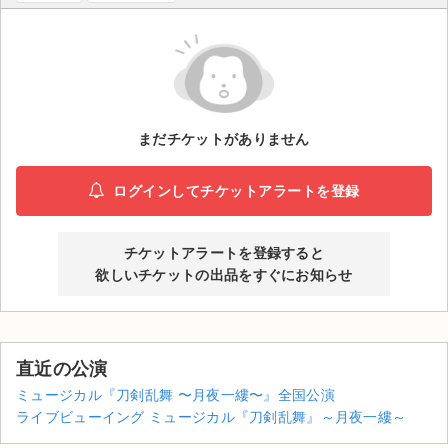
ライブ・コンサート（海外）
イベント
スポーツ
まだチケットがありません
演劇・ミュージカル
ログインしてチケットアラートを登録
ご利用ガイド
チケットアラートを登録すると
ご利用ガイド
欲しいチケットの出品をすぐにお知らせ
手数料・お支払い方法
AIに質問する
直近の公演
よくある質問
ミュージカル『刀剣乱舞 〜月夜一縷〜』全国公演
ライブビューイング ミュージカル『刀剣乱舞』～月夜一縷～
お知らせ