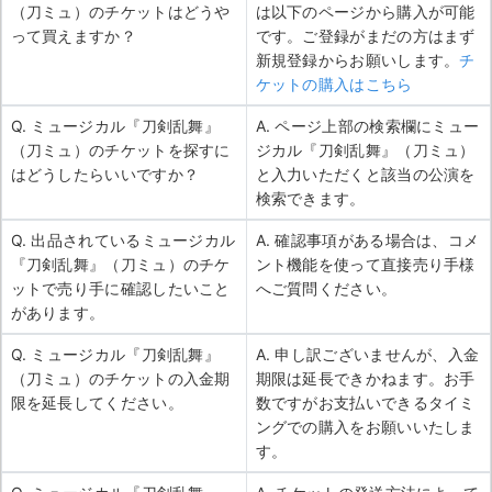
（刀ミュ）のチケットはどうや
は以下のページから購入が可能
って買えますか？
です。ご登録がまだの方はまず
新規登録からお願いします。
チ
ケットの購入はこちら
Q. ミュージカル『刀剣乱舞』
A. ページ上部の検索欄にミュー
（刀ミュ）のチケットを探すに
ジカル『刀剣乱舞』（刀ミュ）
はどうしたらいいですか？
と入力いただくと該当の公演を
検索できます。
Q. 出品されているミュージカル
A. 確認事項がある場合は、コメ
『刀剣乱舞』（刀ミュ）のチケ
ント機能を使って直接売り手様
ットで売り手に確認したいこと
へご質問ください。
があります。
Q. ミュージカル『刀剣乱舞』
A. 申し訳ございませんが、入金
（刀ミュ）のチケットの入金期
期限は延長できかねます。お手
限を延長してください。
数ですがお支払いできるタイミ
ングでの購入をお願いいたしま
す。