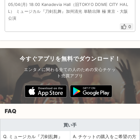
05/04(月) 18:00 Kanadevia Hall（旧TOKYO DOME CITY HAL
L） ミュージカル『刀剣乱舞』加州清光 単騎出陣 極 東京・大阪
公演
0
今すぐアプリを無料でダウンロード！
エンタメに関わる全ての人のための安心チケッ
ト売買アプリ
FAQ
買い手
Q. ミュージカル『刀剣乱舞』
A. チケットの購入をご希望の方