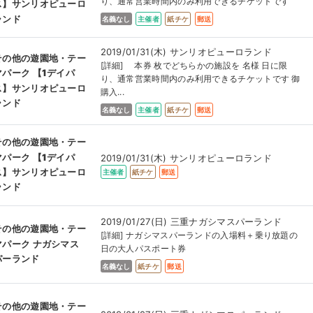
り、通常営業時間内のみ利用できるチケットです
ス】サンリオピューロ
ランド
名義なし
主催者
紙チケ
郵送
2019/01/31(木) サンリオピューロランド
その他の遊園地・テー
[詳細] 本券 枚でどちらかの施設を 名様 日に限
マパーク 【1デイパ
り、通常営業時間内のみ利用できるチケットです 御
ス】サンリオピューロ
購入...
ランド
名義なし
主催者
紙チケ
郵送
その他の遊園地・テー
マパーク 【1デイパ
2019/01/31(木) サンリオピューロランド
ス】サンリオピューロ
主催者
紙チケ
郵送
ランド
2019/01/27(日) 三重ナガシマスパーランド
その他の遊園地・テー
[詳細] ナガシマスパーランドの入場料＋乗り放題の
マパーク ナガシマス
日の大人パスポート券
パーランド
名義なし
紙チケ
郵送
その他の遊園地・テー