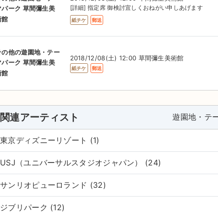
[詳細] 指定席 御検討宜しくおねがい申しあげます
マパーク 草間彌生美
術館
紙チケ
郵送
その他の遊園地・テー
2018/12/08(土) 12:00 草間彌生美術館
マパーク 草間彌生美
紙チケ
郵送
術館
関連アーティスト
遊園地・テ
東京ディズニーリゾート (1)
USJ（ユニバーサルスタジオジャパン） (24)
サンリオピューロランド (32)
ジブリパーク (12)