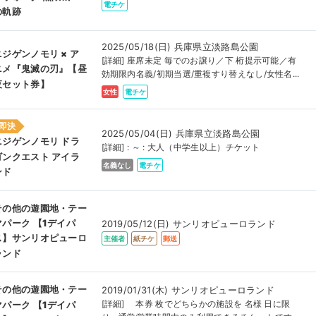
電チケ
の軌跡
2025/05/18(日) 兵庫県立淡路島公園
ニジゲンノモリ × ア
[詳細] 座席未定 毎でのお譲り／下 桁提示可能／有
ニメ『鬼滅の刃』【昼
効期限内名義/初期当選/重複すり替えなし/女性名...
夜セット券】
女性
電チケ
即決
2025/05/04(日) 兵庫県立淡路島公園
ニジゲンノモリ ドラ
[詳細] : ～ : 大人（中学生以上）チケット
ゴンクエスト アイラ
名義なし
電チケ
ンド
その他の遊園地・テー
マパーク 【1デイパ
2019/05/12(日) サンリオピューロランド
ス】サンリオピューロ
主催者
紙チケ
郵送
ランド
その他の遊園地・テー
2019/01/31(木) サンリオピューロランド
[詳細] 本券 枚でどちらかの施設を 名様 日に限
マパーク 【1デイパ