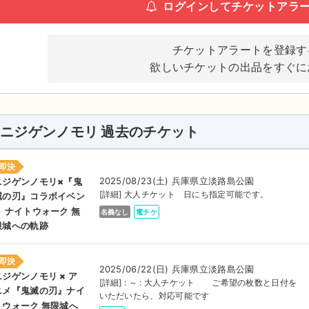
ログインしてチケットアラ
チケットアラートを登録す
欲しいチケットの出品をすぐに
ニジゲンノモリ 過去のチケット
即決
2025/08/23(土) 兵庫県立淡路島公園
ニジゲンノモリ×『鬼
[詳細] 大人チケット 日にち指定可能です。
滅の刃』コラボイベン
ト ナイトウォーク 無
名義なし
電チケ
限城への軌跡
即決
2025/06/22(日) 兵庫県立淡路島公園
ニジゲンノモリ × ア
[詳細] : ～ : 大人チケット ご希望の枚数と日付を
ニメ『鬼滅の刃』ナイ
いただいたら、対応可能です
トウォーク 無限城へ