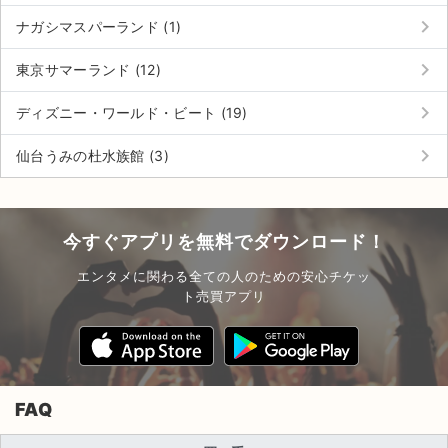
keyboard_arrow_right
ナガシマスパーランド (1)
keyboard_arrow_right
東京サマーランド (12)
keyboard_arrow_right
ディズニー・ワールド・ビート (19)
keyboard_arrow_right
仙台うみの杜水族館 (3)
今すぐアプリを無料でダウンロード！
エンタメに関わる全ての人のための安心チケッ
ト売買アプリ
FAQ