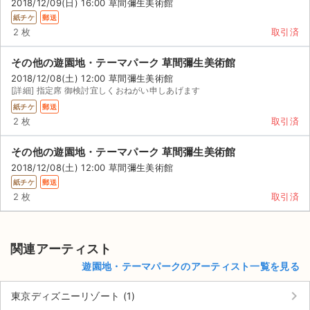
2018/12/09(日) 16:00 草間彌生美術館
紙チケ
郵送
2 枚
取引済
その他の遊園地・テーマパーク 草間彌生美術館
2018/12/08(土) 12:00 草間彌生美術館
[詳細] 指定席 御検討宜しくおねがい申しあげます
紙チケ
郵送
2 枚
取引済
その他の遊園地・テーマパーク 草間彌生美術館
2018/12/08(土) 12:00 草間彌生美術館
紙チケ
郵送
2 枚
取引済
関連アーティスト
遊園地・テーマパークのアーティスト一覧を見る
keyboard_arrow_right
東京ディズニーリゾート (1)