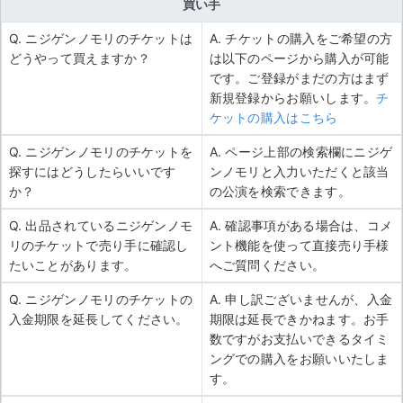
買い手
Q. ニジゲンノモリのチケットは
A. チケットの購入をご希望の方
どうやって買えますか？
は以下のページから購入が可能
です。ご登録がまだの方はまず
新規登録からお願いします。
チ
ケットの購入はこちら
Q. ニジゲンノモリのチケットを
A. ページ上部の検索欄にニジゲ
探すにはどうしたらいいです
ンノモリと入力いただくと該当
か？
の公演を検索できます。
Q. 出品されているニジゲンノモ
A. 確認事項がある場合は、コメ
リのチケットで売り手に確認し
ント機能を使って直接売り手様
たいことがあります。
へご質問ください。
Q. ニジゲンノモリのチケットの
A. 申し訳ございませんが、入金
入金期限を延長してください。
期限は延長できかねます。お手
数ですがお支払いできるタイミ
ングでの購入をお願いいたしま
す。