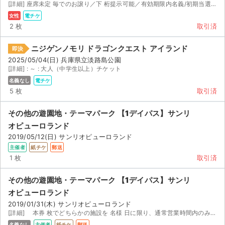
チケットジャム利用規約
[詳細] 座席未定 毎でのお譲り／下 桁提示可能／有効期限内名義/初期当選/重複すり替えなし/女性名...
女性
電チケ
プライバシーポリシー
2 枚
取引済
特定商取引法に基づく表記
ニジゲンノモリ ドラゴンクエスト アイランド
即決
2025/05/04(日) 兵庫県立淡路島公園
公演登録依頼
[詳細] : ～ : 大人（中学生以上）チケット
名義なし
電チケ
不正転売禁止法について
5 枚
取引済
チケットジャムの取り組み
その他の遊園地・テーマパーク 【1デイパス】サンリ
オピューロランド
音楽情報
2019/05/12(日) サンリオピューロランド
主催者
紙チケ
郵送
1 枚
取引済
その他の遊園地・テーマパーク 【1デイパス】サンリ
オピューロランド
2019/01/31(木) サンリオピューロランド
[詳細] 本券 枚でどちらかの施設を 名様 日に限り、通常営業時間内のみ利用できるチケットです
名義なし
主催者
紙チケ
郵送