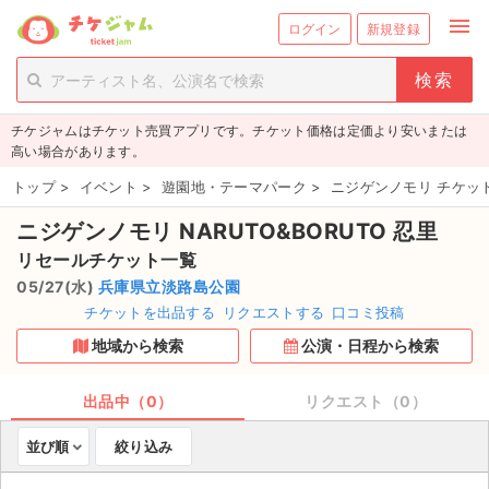
menu
ログイン
新規登録
person_add
exit_to_app
新規会員登録
ログイン
チケジャムはチケット売買アプリです。チケット価格は定価より安いまたは
チケットを探す
高い場合があります。
新着チケット
トップ
>
イベント
>
遊園地・テーマパーク
>
ニジゲンノモリ チケッ
ニジゲンノモリ NARUTO&BORUTO 忍里
値下げしたチケット
リセールチケット一覧
都道府県からチケットを探す
05/27(水)
兵庫県立淡路島公園
チケットを出品する
リクエストする
口コミ投稿
もうすぐ開催のチケット
地域から検索
公演・日程から検索
チケットのリクエスト一覧
出品中（0）
リクエスト（0）
取扱チケット
並び順
絞り込み
ライブ・コンサート（国内）