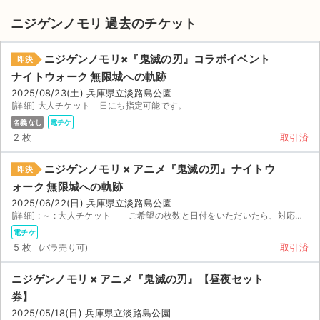
ニジゲンノモリ 過去のチケット
ニジゲンノモリ×『鬼滅の刃』コラボイベント
即決
ナイトウォーク 無限城への軌跡
2025/08/23(土) 兵庫県立淡路島公園
[詳細] 大人チケット 日にち指定可能です。
名義なし
電チケ
2 枚
取引済
ニジゲンノモリ × アニメ『鬼滅の刃』ナイトウ
即決
ォーク 無限城への軌跡
2025/06/22(日) 兵庫県立淡路島公園
[詳細] : ～ : 大人チケット ご希望の枚数と日付をいただいたら、対応可能です
電チケ
5 枚
取引済
サイト情報
ニジゲンノモリ × アニメ『鬼滅の刃』【昼夜セット
チケットジャム運営会社
券】
2025/05/18(日) 兵庫県立淡路島公園