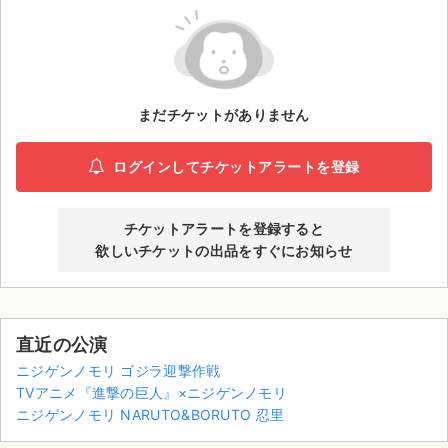
ライブ・コンサート（海外）
イベント
まだチケットがありません
スポーツ
演劇・ミュージカル
ログインしてチケットアラートを登録
ご利用ガイド
チケットアラートを登録すると
欲しいチケットの出品をすぐにお知らせ
ご利用ガイド
手数料・お支払い方法
直近の公演
AIに質問する
ニジゲンノモリ ゴジラ迎撃作戦
TVアニメ『進撃の巨人』×ニジゲンノモリ
よくある質問
ニジゲンノモリ NARUTO&BORUTO 忍里
お知らせ