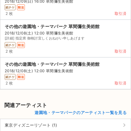
2018/12/09(日) 16:00 草間彌生美術館
紙チケ
郵送
2 枚
取引済
その他の遊園地・テーマパーク 草間彌生美術館
2018/12/08(土) 12:00 草間彌生美術館
[詳細] 指定席 御検討宜しくおねがい申しあげます
紙チケ
郵送
2 枚
取引済
その他の遊園地・テーマパーク 草間彌生美術館
2018/12/08(土) 12:00 草間彌生美術館
紙チケ
郵送
2 枚
取引済
関連アーティスト
遊園地・テーマパークのアーティスト一覧を見る
keyboard_arrow_right
東京ディズニーリゾート (1)