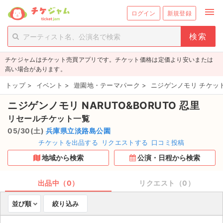
menu
ログイン
新規登録
person_add
exit_to_app
新規会員登録
ログイン
チケジャムはチケット売買アプリです。チケット価格は定価より安いまたは
チケットを探す
高い場合があります。
新着チケット
トップ
>
イベント
>
遊園地・テーマパーク
>
ニジゲンノモリ チケッ
ニジゲンノモリ NARUTO&BORUTO 忍里
値下げしたチケット
リセールチケット一覧
都道府県からチケットを探す
05/30(土)
兵庫県立淡路島公園
チケットを出品する
リクエストする
口コミ投稿
もうすぐ開催のチケット
地域から検索
公演・日程から検索
チケットのリクエスト一覧
出品中（0）
リクエスト（0）
取扱チケット
並び順
絞り込み
ライブ・コンサート（国内）