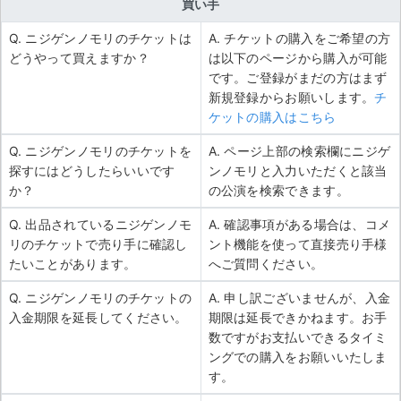
買い手
Q. ニジゲンノモリのチケットは
A. チケットの購入をご希望の方
どうやって買えますか？
は以下のページから購入が可能
です。ご登録がまだの方はまず
新規登録からお願いします。
チ
ケットの購入はこちら
Q. ニジゲンノモリのチケットを
A. ページ上部の検索欄にニジゲ
探すにはどうしたらいいです
ンノモリと入力いただくと該当
か？
の公演を検索できます。
Q. 出品されているニジゲンノモ
A. 確認事項がある場合は、コメ
リのチケットで売り手に確認し
ント機能を使って直接売り手様
たいことがあります。
へご質問ください。
Q. ニジゲンノモリのチケットの
A. 申し訳ございませんが、入金
入金期限を延長してください。
期限は延長できかねます。お手
数ですがお支払いできるタイミ
ングでの購入をお願いいたしま
す。