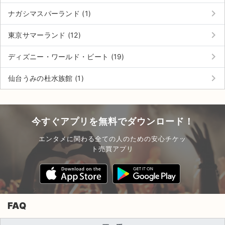
keyboard_arrow_right
ナガシマスパーランド (1)
keyboard_arrow_right
東京サマーランド (12)
keyboard_arrow_right
ディズニー・ワールド・ビート (19)
keyboard_arrow_right
仙台うみの杜水族館 (1)
今すぐアプリを無料でダウンロード！
エンタメに関わる全ての人のための安心チケッ
ト売買アプリ
FAQ