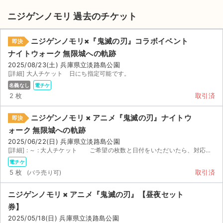
ニジゲンノモリ 過去のチケット
ニジゲンノモリ×『鬼滅の刃』コラボイベント
即決
ナイトウォーク 無限城への軌跡
2025/08/23(土) 兵庫県立淡路島公園
[詳細] 大人チケット 日にち指定可能です。
名義なし
電チケ
2 枚
取引済
ニジゲンノモリ × アニメ『鬼滅の刃』ナイトウ
即決
ォーク 無限城への軌跡
2025/06/22(日) 兵庫県立淡路島公園
[詳細] : ～ : 大人チケット ご希望の枚数と日付をいただいたら、対応可能です
電チケ
5 枚
取引済
サイト情報
ニジゲンノモリ × アニメ『鬼滅の刃』【昼夜セット
チケットジャム運営会社
券】
2025/05/18(日) 兵庫県立淡路島公園