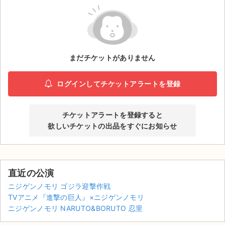
ライブ・コンサート（海外）
イベント
まだチケットがありません
スポーツ
演劇・ミュージカル
ログインしてチケットアラートを登録
ご利用ガイド
チケットアラートを登録すると
欲しいチケットの出品をすぐにお知らせ
ご利用ガイド
手数料・お支払い方法
直近の公演
AIに質問する
ニジゲンノモリ ゴジラ迎撃作戦
TVアニメ『進撃の巨人』×ニジゲンノモリ
よくある質問
ニジゲンノモリ NARUTO&BORUTO 忍里
お知らせ