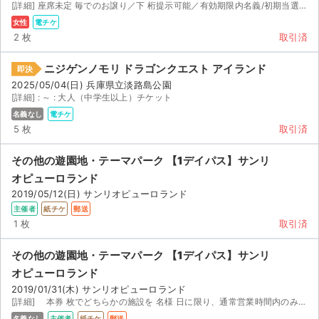
チケットジャム利用規約
[詳細] 座席未定 毎でのお譲り／下 桁提示可能／有効期限内名義/初期当選/重複すり替えなし/女性名...
女性
電チケ
プライバシーポリシー
2 枚
取引済
特定商取引法に基づく表記
ニジゲンノモリ ドラゴンクエスト アイランド
即決
2025/05/04(日) 兵庫県立淡路島公園
公演登録依頼
[詳細] : ～ : 大人（中学生以上）チケット
名義なし
電チケ
不正転売禁止法について
5 枚
取引済
チケットジャムの取り組み
その他の遊園地・テーマパーク 【1デイパス】サンリ
オピューロランド
音楽情報
2019/05/12(日) サンリオピューロランド
主催者
紙チケ
郵送
1 枚
取引済
その他の遊園地・テーマパーク 【1デイパス】サンリ
オピューロランド
2019/01/31(木) サンリオピューロランド
[詳細] 本券 枚でどちらかの施設を 名様 日に限り、通常営業時間内のみ利用できるチケットです
名義なし
主催者
紙チケ
郵送