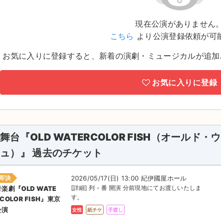
現在公演がありません
こちら
より公演登録依頼が可
お気に入りに登録すると、新着の演劇・ミュージカルが追加
お気に入りに登録
舞台『OLD WATERCOLOR FISH（オール
ュ）』 過去のチケット
即決
2026/05/17(日) 13:00 紀伊國屋ホール
[詳細] 列 - 番 開演 分前現地にてお渡しいたしま
音楽劇『OLD WATE
す。
COLOR FISH』東京
公演
女性
紙チケ
手渡し