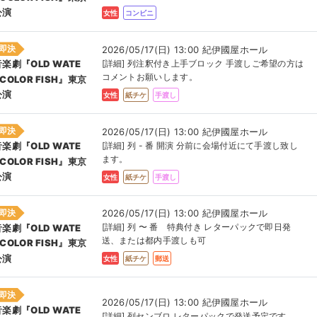
公演
女性
コンビニ
即決
2026/05/17(日) 13:00 紀伊國屋ホール
[詳細] 列注釈付き上手ブロック 手渡しご希望の方は
音楽劇『OLD WATE
コメントお願いします。
COLOR FISH』東京
公演
女性
紙チケ
手渡し
即決
2026/05/17(日) 13:00 紀伊國屋ホール
[詳細] 列 - 番 開演 分前に会場付近にて手渡し致し
音楽劇『OLD WATE
ます。
COLOR FISH』東京
公演
女性
紙チケ
手渡し
即決
2026/05/17(日) 13:00 紀伊國屋ホール
[詳細] 列 〜 番 特典付き レターパックで即日発
音楽劇『OLD WATE
送、または都内手渡しも可
COLOR FISH』東京
公演
女性
紙チケ
郵送
即決
2026/05/17(日) 13:00 紀伊國屋ホール
音楽劇『OLD WATE
[詳細] 列センブロ レターパックで発送予定です。