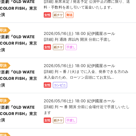
[詳細] 座席未定 / 発送予定 公演中止の際に限り、送
音楽劇『OLD WATE
料・手数料を差し引いて返金いたします。
COLOR FISH』東京
公演
女性
紙チケ
郵送
即決
2026/05/16(土) 18:00 紀伊國屋ホール
音楽劇『OLD WATE
[詳細] 列 通路 席以内 開演 分前に手渡し
COLOR FISH』東京
女性
紙チケ
手渡し
公演
即決
2026/05/16(土) 18:00 紀伊國屋ホール
[詳細] 列 ~ 番 / (火)までに入金、発券できる方のみ
音楽劇『OLD WATE
未入金のため、ローソン店頭にてお支払...
COLOR FISH』東京
公演
女性
コンビニ
即決
2026/05/16(土) 18:00 紀伊國屋ホール
[詳細] 列 〜 番 開演 分前に会場付近で手渡しいたし
音楽劇『OLD WATE
ます
COLOR FISH』東京
公演
女性
紙チケ
手渡し
即決