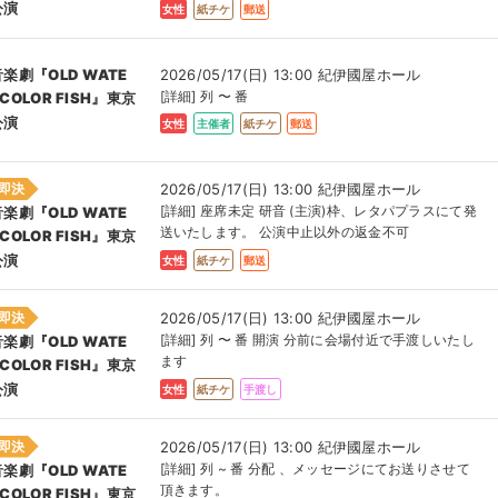
公演
女性
紙チケ
郵送
2026/05/17(日) 13:00 紀伊國屋ホール
音楽劇『OLD WATE
[詳細] 列 〜 番
COLOR FISH』東京
公演
女性
主催者
紙チケ
郵送
即決
2026/05/17(日) 13:00 紀伊國屋ホール
[詳細] 座席未定 研音 (主演)枠、レタパプラスにて発
音楽劇『OLD WATE
送いたします。 公演中止以外の返金不可
COLOR FISH』東京
公演
女性
紙チケ
郵送
即決
2026/05/17(日) 13:00 紀伊國屋ホール
[詳細] 列 〜 番 開演 分前に会場付近で手渡しいたし
音楽劇『OLD WATE
ます
COLOR FISH』東京
公演
女性
紙チケ
手渡し
即決
2026/05/17(日) 13:00 紀伊國屋ホール
[詳細] 列 ~ 番 分配 、メッセージにてお送りさせて
音楽劇『OLD WATE
頂きます。
COLOR FISH』東京