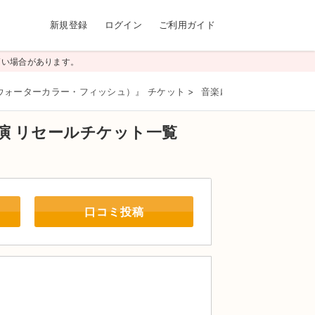
新規登録
ログイン
ご利用ガイド
高い場合があります。
ルド・ウォーターカラー・フィッシュ）』 チケット
>
音楽劇『OLD WATERCOL
公演
リセールチケット一覧
口コミ投稿